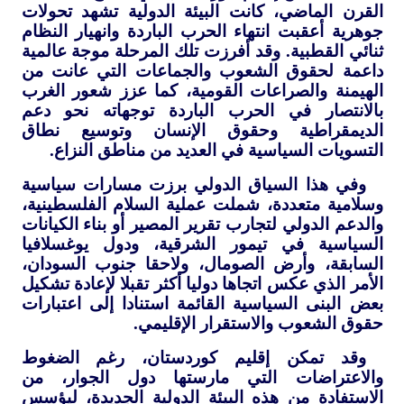
القرن الماضي، كانت البيئة الدولية تشهد تحولات
جوهرية أعقبت انتهاء الحرب الباردة وانهيار النظام
ثنائي القطبية. وقد أفرزت تلك المرحلة موجة عالمية
داعمة لحقوق الشعوب والجماعات التي عانت من
الهيمنة والصراعات القومية، كما عزز شعور الغرب
بالانتصار في الحرب الباردة توجهاته نحو دعم
الديمقراطية وحقوق الإنسان وتوسيع نطاق
التسويات السياسية في العديد من مناطق النزاع.
وفي هذا السياق الدولي برزت مسارات سياسية
وسلامية متعددة، شملت عملية السلام الفلسطينية،
والدعم الدولي لتجارب تقرير المصير أو بناء الكيانات
السياسية في تيمور الشرقية، ودول يوغسلافيا
السابقة، وأرض الصومال، ولاحقا جنوب السودان،
الأمر الذي عكس اتجاها دوليا أكثر تقبلا لإعادة تشكيل
بعض البنى السياسية القائمة استنادا إلى اعتبارات
حقوق الشعوب والاستقرار الإقليمي.
وقد تمكن إقليم كوردستان، رغم الضغوط
والاعتراضات التي مارستها دول الجوار، من
الاستفادة من هذه البيئة الدولية الجديدة، ليؤسس