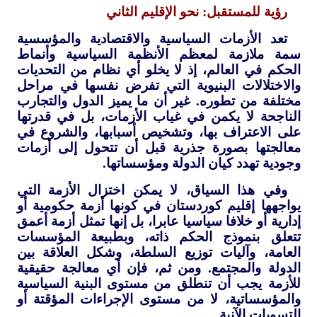
رؤية للمستقبل: نحو الإقليم الثاني
تعد الأزمات السياسية والاقتصادية والمؤسسية
سمة ملازمة لمعظم الأنظمة السياسية وأنماط
الحكم في العالم، إذ لا يخلو أي نظام من التحديات
والاختلالات البنيوية التي تفرض نفسها في مراحل
مختلفة من تطوره. غير أن ما يميز الدول والتجارب
الناجحة لا يكمن في غياب الأزمات، بل في قدرتها
على الاعتراف بها، وتشخيص أسبابها، والشروع في
معالجتها بصورة جذرية قبل أن تتحول إلى أزمات
وجودية تهدد كيان الدولة ومؤسساتها.
وفي هذا السياق، لا يمكن اختزال الأزمة التي
يواجهها إقليم كوردستان في كونها أزمة حكومية أو
إدارية أو خلافا سياسيا عابرا، بل إنها تمثل أزمة أعمق
تتعلق بنموذج الحكم ذاته، وبطبيعة المؤسسات
العامة، وآليات توزيع السلطة، وشكل العلاقة بين
الدولة والمجتمع. ومن ثم، فإن أي معالجة حقيقية
للأزمة يجب أن تنطلق من مستوى البنية السياسية
والمؤسساتية، لا من مستوى الإجراءات المؤقتة أو
التسويات الآنية.