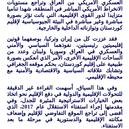
العسكري الأمريكي من العراق وتراجع مستويات
الانخراط الأمريكي المباشر في المنطقة، شهدا تناميا
متزايدا لدور القوى الإقليمية، التي باتت تؤثر بصورة
مباشرة وغير مباشرة في البيئة الجيوسياسية لإقليم
كوردستان وتوازناته الداخلية والخارجية.
فقد عززت كل من إيران وتركيا، بوصفهما قوتين
إقليميتين رئيسيتين، نفوذهما السياسي والأمني
والعسكري في العراق وسوريا ولبنان وعدد من
الساحات الإقليمية الأخرى، الأمر الذي انعكس بصورة
طبيعية على إقليم كوردستان، بحكم موقعه الجغرافي
وتشابك علاقاته السياسية والاقتصادية والأمنية مع
محيطه الإقليمي.
وفي هذا السياق، أسهمت القراءة غير الدقيقة
للتحولات الإقليمية والدولية في دفع الإقليم نحو اتخاذ
بعض الخيارات الاستراتيجية المثيرة للجدل، وفي
مقدمتها إجراء استفتاء الاستقلال عام 2017، الذي
أفضى إلى تراجع الموقع التفاوضي للإقليم وإضعاف
مكانته الإقليمية والدستورية في مرحلة ما بعد
الاستفتاء.