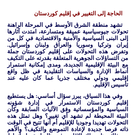
الحاجة إلى التغيير في إقليم كوردستان
تشهد منطقة الشرق الأوسط في المرحلة الراهنة
تحولات جيوسياسية عميقة ومتسارعة، امتدت آثارها
إلى البنى السياسية والأمنية والاقتصادية في كل من
إيران وتركيا وسوريا والعراق ولبنان وإسرائيل.
وتفرض هذه التحولات على إقليم كوردستان جملة
من التساؤلات الجوهرية المتعلقة بقدرته على التكيف
مع البيئة الإقليمية الجديدة، ومدى إمكانية استمرار
أنماط الإدارة والسياسات التقليدية في ظل واقع
إقليمي ودولي مختلف جذريا عما كان عليه عند
تأسيس الإقليم.
وفي هذا السياق، يبرز سؤال أساسي: هل يستطيع
إقليم كوردستان الاستمرار في إدارة شؤونه
السياسية والمؤسساتية وفق الآليات السابقة وكأن
البيئة المحيطة لم تشهد أي تغيير؟ وهل تمثل هذه
التحولات تهديدا وجوديا للإقليم أم أنها تتيح في الوقت
ذاته فرصا جديدة لإعادة التموضع والتكيف؟ والأهم