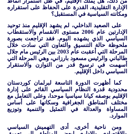
من ذلك، هل يملك الإقليم، في ظل استمرار أنماط
الإدارة التقليدية، القدرة على الحفاظ على استقراره
ومكانته السياسية في المستقبل؟
على الصعيد الداخلي، لم يشهد الإقليم منذ توحيد
الإدارتين عام 2006 مستوى الانقسام والاستقطاب
السياسي الذي يشهده اليوم. فقد تراجعت بصورة
ملحوظة حالة التنسيق والتعاون التي سادت خلال
المرحلة التي أعقبت عام 2003 بين الرئيس مام جلال
طالباني والرئيس مسعود بارزاني، وهي المرحلة التي
أسهمت في ترسيخ قدر من التوازن والاستقرار
السياسي داخل الإقليم.
كما أظهرت الدورة التاسعة لبرلمان كوردستان
محدودية قدرة النظام السياسي القائم على إدارة
الإقليم بوصفه كيانا سياسيا موحدا، وعلى التعامل مع
مختلف المناطق الجغرافية وسكانها على أساس
المساواة والعدالة في التمثيل والتنمية وتوزيع
الموارد.
ومن ناحية أخرى، أدى التهميش السياسي
والاقتصادي والإداري لبعض المناطق إلى تعميق