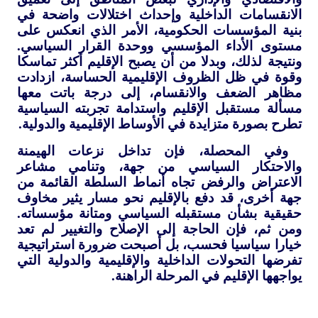
الانقسامات الداخلية وإحداث اختلالات واضحة في
بنية المؤسسات الحكومية، الأمر الذي انعكس على
مستوى الأداء المؤسسي ووحدة القرار السياسي.
ونتيجة لذلك، وبدلا من أن يصبح الإقليم أكثر تماسكا
وقوة في ظل الظروف الإقليمية الحساسة، ازدادت
مظاهر الضعف والانقسام، إلى درجة باتت معها
مسألة مستقبل الإقليم واستدامة تجربته السياسية
تطرح بصورة متزايدة في الأوساط الإقليمية والدولية.
وفي المحصلة، فإن تداخل نزعات الهيمنة
والاحتكار السياسي من جهة، وتنامي مشاعر
الاعتراض والرفض تجاه أنماط السلطة القائمة من
جهة أخرى، قد دفع بالإقليم نحو مسار يثير مخاوف
حقيقية بشأن مستقبله السياسي ومتانة مؤسساته.
ومن ثم، فإن الحاجة إلى الإصلاح والتغيير لم تعد
خيارا سياسيا فحسب، بل أصبحت ضرورة استراتيجية
تفرضها التحولات الداخلية والإقليمية والدولية التي
يواجهها الإقليم في المرحلة الراهنة.