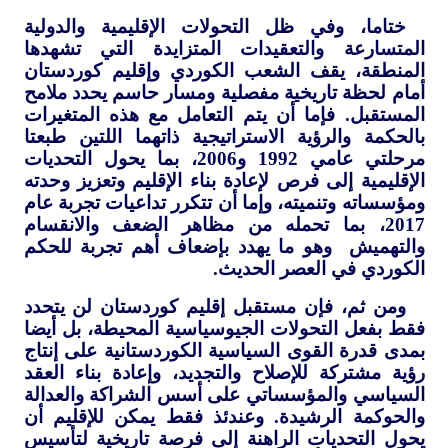
ختاما، وفي ظل التحولات الإقليمية والدولية
المتسارعة والتعقيدات المتزايدة التي تشهدها
المنطقة، يقف الشعب الكوردي وإقليم كوردستان
أمام لحظة تاريخية مفصلية ومسار حاسم يحدد ملامح
المستقبل. فإما أن يتم التعامل مع هذه المتغيرات
بالحكمة والرؤية الاستراتيجية ذاتهما اللتين طبعتا
مرحلتي عامي 1992 و2006، بما يحول التحديات
الإقليمية إلى فرص لإعادة بناء الإقليم وتعزيز وحدته
ومؤسساته وتنميته، وإما أن تتكرر تداعيات تجربة عام
2017، بما تحمله من مظاهر الضعف والانقسام
والتهميش وهو ما يهدد بإضعاف أهم تجربة للحكم
الكوردي في العصر الحديث.
ومن ثم، فإن مستقبل إقليم كوردستان لن يتحدد
فقط بفعل التحولات الجيوسياسية المحيطة، بل أيضا
بمدى قدرة القوى السياسية الكوردستانية على إنتاج
رؤية مشتركة للإصلاح والتجديد، وإعادة بناء العقد
السياسي والمؤسساتي على أسس الشراكة والعدالة
والحوكمة الرشيدة. وعندئذ فقط يمكن للإقليم أن
يحول التحديات الراهنة إلى فرصة تاريخية لتأسيس