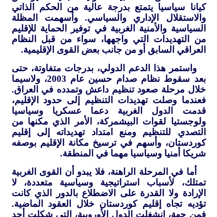
كيانا سياسيا يتمتع بدرجة عالية من الحكم الذاتي
والاستقلال الإداري والسياسي. وأسهمت المظلة
السياسية والأمنية الغربية في توفير الحماية للإقليم
من التهديدات التي واجهها، سواء من قبل النظام
العراقي السابق أو من جانب بعض القوى الإقليمية.
واستمر هذا الدعم الدولي، بدرجات متفاوتة، حتى
بعد سقوط نظام صدام حسين عام 2003، ولاسيما
خلال مرحلة صعود تنظيم داعش وتمدده في العراق.
فعندما وصلت تهديدات التنظيم إلى حدود الإقليم،
قدمت الدول الغربية دعما عسكريا وسياسيا
ولوجستيا لقوات البيشمركة، الأمر الذي مكنها من
التصدي للتنظيم ومنع امتداد تهديداته إلى إقليم
كوردستان، وأسهم في ترسيخ مكانة الإقليم بوصفه
شريكا أمنيا وسياسيا مهما في المنطقة.
أما في المرحلة الراهنة، فلا يبدو أن القوى الغربية
تمتلك، لأسباب استراتيجية وسياسية متعددة، لا
الإرادة ولا القدرة على الاضطلاع بالدور الذي كانت
تؤديه تجاه إقليم كوردستان خلال العقود الماضية.
فمن جهة، انشغلت الدول الأوروبية، التي شكلت أحد