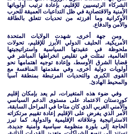
الشركاء الرئيسيين للإقليم، بإعادة ترتيب أولوياتها
الأمنية والاقتصادية في ظل التداعيات العميقة للحرب
الأوكرانية وما أفرزته من تحديات تتعلق بالطاقة
والأمن والدفاع.
ومن جهة أخرى، شهدت الولايات المتحدة
الأمريكية، الحليف الدولي الأبرز للإقليم، تحولات
ملحوظة في عقيدتها السياسية واستراتيجيتها
العالمية، تمثلت في تقليص انخراطها المباشر في
قضايا الشرق الأوسط، وإعادة توجيه اهتمامها نحو
أولويات دولية أخرى، وفي مقدمتها المنافسة مع
القوى الكبرى والتحديات المرتبطة بمنطقة آسيا
والمحيط الهادئ.
وفي ضوء هذه المتغيرات، لم يعد بإمكان إقليم
كوردستان الاعتماد على مستوى الدعم السياسي
والأمني الغربي الذي كان متاحا في المراحل السابقة،
الأمر الذي يفرض على الإقليم إعادة تقييم مرتكزاته
الاستراتيجية وعلاقاته الإقليمية والدولية. كما تبرز
الحاجة إلى بلورة منظومة سياسية وأمنية جديدة،
تستند إلى تنويع الشراكات، وتعزيز القدرات الذاتية،