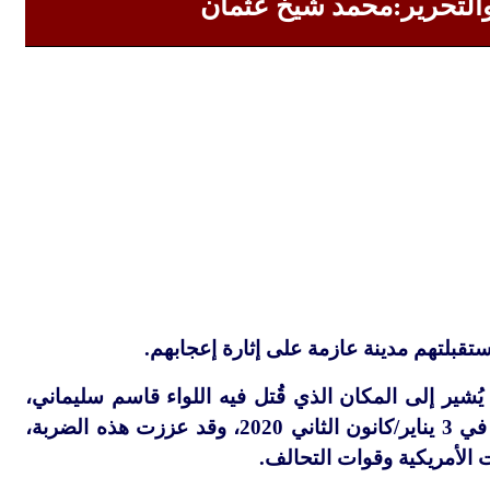
والتحرير:محمد شيخ عثمان
تقبلتهم مدينة عازمة على إثارة إعجابهم.
 يُشير إلى المكان الذي قُتل فيه اللواء قاسم سليماني،
قائد فيلق القدس الإيراني، وأبو مهدي المهندس، قائد كتائب حزب الله العراقية، في 3 يناير/كانون الثاني 2020، وقد عززت هذه الضربة،
 الأمريكية وقوات التحالف.