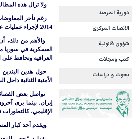
ولا تزال هذه المطا
دورية المرصد
2014 لإجراء عمليات عسكرية ضد داعش في العراق وسوريا ، أخيرًا على إنهاء مهمتها وحل مقرها في سبتمبر 2025.
الانصات المرکزي
والأهم من ذلك، أن 
شؤون قانونية
العراقية وتحافظ على
كتب ومجلات
حول هذين البندين 
بحوث و دراسات
الأمنية الثنائية داخل ا
تواصل بعض الفصائل
إيران. بينما يرى آخر
الإقليمي، كالتطورات 
ويقدم أحد كبار المس
يقول: "بعض المعسك