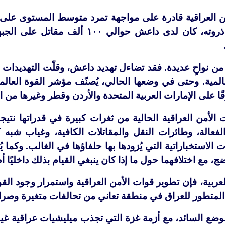
ن العراقية قادرة على مواجهة تمرد متوسط
المستوى على ج
ذروته، كان لدى داعش حوالي
١٠٠
ألف مقاتل على الجبهة
من نواحٍ عديدة. فقد تضاءل تهديد داعش، وقلّت التهديدات 
المية. وحتى في وضعها الحالي، يُصنّف مؤشر القوة العالم
ا على الإمارات العربية المتحدة والأردن وقطر وغيرها من ا
الأمن العراقية الحالية من ثغرات كبيرة في قدراتها نتيج
لفعالة، وطائرات النقل والمقاتلات الكافية، وغياب شبه 
ت الاستخباراتية التي يُزودها بها حلفاؤها في الغالب. وكما
، مع اختلافهما حول ما إذا كان ينبغي القيام بذلك داخليًا أم
عربية، فإن تطوير قوات الأمن العراقية واستمرار وجود ال
 المتطور للعراق في منطقة تعاني من تحالفات متغيرة وصرا
لوضع السائد، مع أزمة غزة التي تجذب ميليشيات عراقية غير