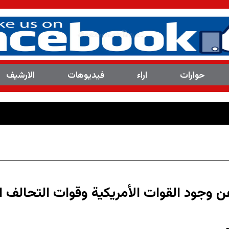
حوارات
اراء
فیدیوهات
الارشیف
العدد(8113 ) من مج
ن وجود القوات الأمريكية وقوات التحالف ا