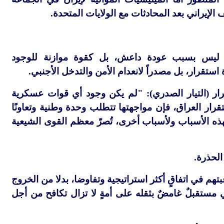
الإيراني بعد المحادثات مع الولايات المتحدة.
م، ليس بسبب عودة داعش، بل كقوة موازنة للوجود
 استقرار، بل مصدراً لانعدام الأمن والتدخل الأجنبي.
حرار (التيار الصدري): "لم يكن وجود أي قوات عسكرية
قرار العراق، فإن مواجهتها تتطلب وحدة وطنية وتعاونًا
 "لهذه الأسباب ولأسباب أخرى، تُصرّ معظم القوى الشيعية
 الحذرة.
هم في اتفاقٍ أكثر استراتيجية وتفاوضا، بدلا من الخروج
ي مستقبلٌ غامضٌ بثقله على أمةٍ لا تزال تكافح من أجل