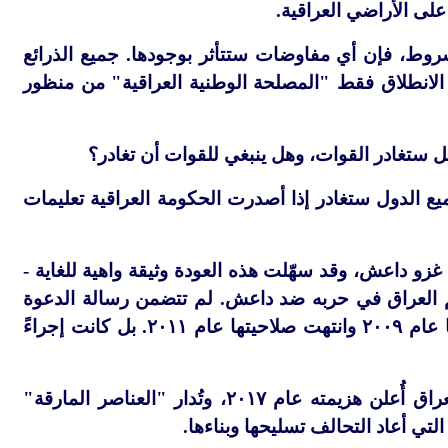
ى الأراضي العراقية.
وط، فإن أي مفاوضات ستتأثر بوجودها. جميع الذرائع
الانطلاق فقط "المصلحة الوطنية العراقية" من منظور
 ستغادر القوات، وهل ينبغي للقوات أن تغادر؟
ع الدول ستغادر إذا أصدرت الحكومة العراقية تعليمات
غزو داعش، وقد سهّلت هذه العودة وثيقة واهية للغاية -
عم العراق في حربه ضد داعش. لم تتضمن رسالة الدعوة
ا عام
٢٠٠٩
وانتهت صلاحيتها عام
٢٠١١
. بل كانت إجراءً
عراق أُعلن هزيمته عام
٢٠١٧
، وتُدار "العناصر المارقة"
لتي أعاد التحالف تسليحها وبناءها.