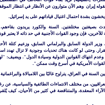
قوله إيران وهم الآن متوارون عن الأنظار في انتظار الموقف 
شون بشدة احتمال اغتيال قياداتهم على يد إسرائيل.
دث بصيغتين مختلفتين. السنة والكورد يريدون بقاءه
 للآخرين، فإن وجود القوات الأجنبية في حد ذاته لا يعتبر قوة
وزير الدولة السابق والبرلماني السابق، وزعيم كتلة الأ
قرار. وحتى لو كانت هناك تحديات وجودية لا تزال تهدد است
يًا، وعدم انتهاك القوانين الدولية وسيادة الدول". ويضيف:
قوات الأمريكية في أسرع وقت ممكن".
ن السنة في العراق، يتراوح غالبًا بين اللامبالاة والبراغماتية
راقيين، من مختلف الانتماءات الطائفية والسياسية، عن رغبت
لآراء المعقدة، والمتناقضة في كثير من الأحيان، كيف يُلق