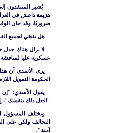
يُشير المنتقدون إل
هزيمة داعش في العراق 
ضروريًا، وقد حان الوق
هل ينبغي لجميع القو
لا يزال هناك جدل ح
عسكرية عليا لمناقشة هذ
يرى الأسدي أن هذا ل
الحكومة التمويل اللازم
يقول الأسدي: "إن بن
"افعل ذلك بنفسك"، إ
ويختلف المسؤول ال
التحالف ولكن على الج
آمنة".