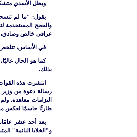
ويظل الأسدي متشككا
يقول: "ما لم تنسح
والحجج المستخدمة لتب
عراقي خالص وصادق، لا من
في الأساس، تتلخص ا
كما هو الحال غالبً
بذلك.
انتشرت هذه القوات
رسالة دعوة من وزير ا
التزامات معاهدة، ولم
طارئًا حاسمًا لعكس م
بعد أحد عشر عامًا،
و"الخلايا النائمة" الم