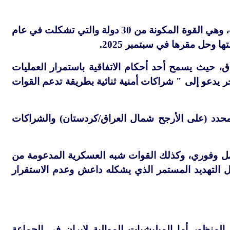
رغم تأخر المفاوضات لسنوات، وافقت قوة مهام التحالف - عملية العزم الصلب، وهي القوة المكونة من 30 دولة والتي تشكلت في عام
ق، حيث يسمح أحد أحكام الاتفاقية باستمرار العمليات
حتى سبتمبر 2026، بالإضافة إلى حكم آخر يدعو إلى " شراكات أمنية ثنائية بطريقة تدعم القوات
حدد (على الأرجح شمال العراق/كردستان) والشراكات
ل وفوري، وكذلك القوات شبه العسكرية المدعومة من
ظل التهديد المستمر الذي يشكله داعش وعدم الاستقرار
منظور أما الميليشيات الموالية لإيران في الجماعة