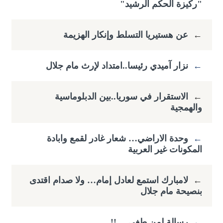
"ركيزة الحكم الرشيد"
←
عن هستيريا التسلط وإنكار الهزيمة
←
نزار آميدي رئيسا..امتداد لإرث مام جلال
←
الاستقرار في سوريا..بين الدبلوماسية
والهمجية
←
وحدة الاراضي… شعار غادر لقمع وابادة
المكونات غير العربية
←
لامبارك استمع لعادل إمام… ولا صدام اقتدى
بنصيحة مام جلال
←
رسالة لمن طغى …!!