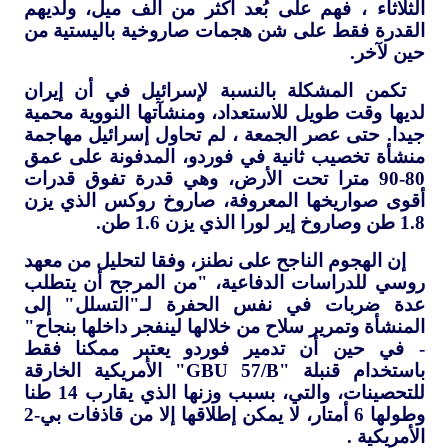
الثلاثاء ، فهم على بُعد أكثر من ألف ميل، ولديهم
القدرة فقط على شن هجمات صاروخية باليستية من
حين لآخر.
تكمن المشكلة بالنسبة لإسرائيل في أن إيران
لديها وقت طويل للاستعداد، ومنشآتها النووية محمية
جيدا. حتى عصر الجمعة ، لم تحاول إسرائيل مهاجمة
منشأة تخصيب ثانية في فوردو، المدفونة على عمق
80-90 مترا تحت الأرض، وهي قدرة تفوق قدرات
أقوى صواريخها المعروفة، صاروخ روكس الذي يزن
1.8 طن وصاروخ إير لورا الذي يزن 1.6 طن.
إن الهجوم الناجح على نطنز، وفقا لتحليل من معهد
روسي للدراسات الدفاعية، "من المرجح أن يتطلب
عدة ضربات في نفس الحفرة لـ"التسلل" إلى
المنشأة وتمرير سلاح من خلالها لينفجر داخلها بنجاح"
- في حين أن تدمير فوردو يعتبر ممكنا فقط
باستخدام قنبلة "
GBU 57/B
" الأمريكية الخارقة
للتحصينات، والتي، بسبب وزنها الذي يقارب 14 طنا
وطولها 6 أمتار، لا يمكن إطلاقها إلا من قاذفات بي-2
الأمريكية .