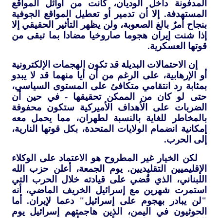
المدفونة داخل الوديان، كانت من أوائل المواقع
المستهدفة. إلا أن تدمير أو تعطيل المواقع الجوفية
بنجاح أمرٌ بالغ الصعوبة، ولن يظهر التأثير الحقيقي إلا
إذا شنت إيران هجوما صاروخيا مضادا بما تبقى من
قوتها العسكرية.
إن الاحتمالات البديلة قد تكون الهجمات الإلكترونية
أو الإرهابية، على الرغم من أن أيا منهما قد لا يبدو
بمثابة رد انتقامي متكافئ على المستوى السياسي،
حتى لو كان من الممكن تحقيقها - في حين أن
الضربات على الأهداف الأميركية ستكون محفوفة
بالمخاطر للغاية بالنسبة لطهران، مما يحمل معه
إمكانية انضمام الولايات المتحدة، بكل قوتها النارية،
إلى الحرب.
لكن الخيار غير المطروح هو الاعتماد على الوكلاء
الإقليميين التقليديين. يوم الجمعة، أعلن حزب الله
اللبناني، الذي قُضي على قيادته خلال الحرب التي
استمرت شهرين مع إسرائيل الخريف الماضي، أنه
"لن يبادر بهجوم على إسرائيل" دعما لإيران. أما
الحوثيون في اليمن، الذين هاجمتهم إسرائيل يوم