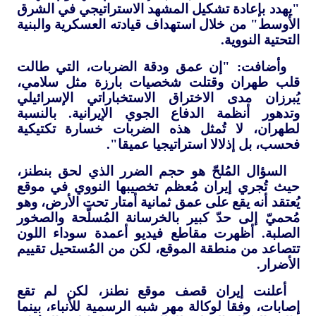
"يهدد بإعادة تشكيل المشهد الاستراتيجي في الشرق
الأوسط" من خلال استهداف قيادته العسكرية والبنية
التحتية النووية.
وأضافت: "إن عمق ودقة الضربات، التي طالت
قلب طهران وقتلت شخصيات بارزة مثل سلامي،
يُبرزان مدى الاختراق الاستخباراتي الإسرائيلي
وتدهور أنظمة الدفاع الجوي الإيرانية. بالنسبة
لطهران، لا تُمثل هذه الضربات خسارة تكتيكية
فحسب، بل إذلالا استراتيجيا عميقا".
السؤال المُلحّ هو حجم الضرر الذي لحق بنطنز،
حيث تُجري إيران مُعظم تخصيبها النووي في موقع
يُعتقد أنه يقع على عمق ثمانية أمتار تحت الأرض، وهو
مُحميّ إلى حدّ كبير بالخرسانة المُسلّحة والصخور
الصلبة. أظهرت مقاطع فيديو أعمدة سوداء اللون
تتصاعد من منطقة الموقع، لكن من المُستحيل تقييم
الأضرار.
أعلنت إيران قصف موقع نطنز، لكن لم تقع
إصابات، وفقا لوكالة مهر شبه الرسمية للأنباء، بينما