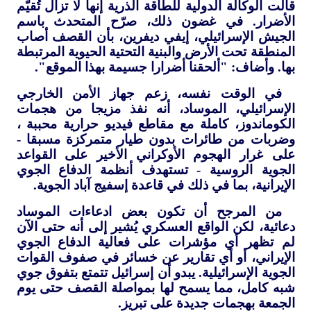
قالت الوكالة الدولية للطاقة الذرية إنها لا تزال تُقيّم
الأضرار. في غضون ذلك، صرّح المتحدث باسم
الجيش الإسرائيلي، إيفي ديفرين، بأن القصف أصاب
المنطقة تحت الأرض والبنية التحتية الحيوية المرتبطة
بها. وأضاف: "ألحقنا أضرارا جسيمة بهذا الموقع".
في الوقت نفسه، زعم جهاز الأمن الخارجي
الإسرائيلي، الموساد، أنه نفذ مزيجا من هجمات
الكوماندوز، كاملة مع مقاطع فيديو حرارية محببة ،
وضربات من طائرات بدون طيار متمركزة مسبقا -
على غرار الهجوم الأوكراني الأخير على القواعد
الجوية الروسية - تستهدف أنظمة الدفاع الجوي
الإيرانية، بما في ذلك في قاعدة إسفيج آباد الجوية.
من المرجح أن تكون بعض ادعاءات الموساد
دعائية، لكن الواقع العسكري يُشير إلى أنه حتى الآن
لم تظهر أي مؤشرات على فعالية الدفاع الجوي
الإيراني، أو أي تقارير عن خسائر في صفوف القوات
الجوية الإسرائيلية. يبدو أن إسرائيل تتمتع بتفوق جوي
شبه كامل، مما يسمح لها بمواصلة القصف حتى يوم
الجمعة بهجمات جديدة على تبريز.