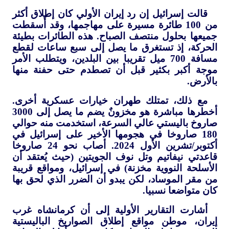
قالت إسرائيل إن رد إيران الأولي كان إطلاق أكثر
من 100 طائرة مسيرة على مهاجمها، وقد أُسقطت
جميعها بحلول منتصف الصباح. هذه الطائرات بطيئة
الحركة، إذ تستغرق ما يصل إلى سبع ساعات لقطع
مسافة 700 ميل تقريبا بين البلدين، ويتطلب الأمر
موجة أكبر بكثير قبل أن تصطدم حتى حفنة منها
بالأرض.
مع ذلك، تمتلك طهران خيارات عسكرية أخرى.
أخطرها مباشرة هو مخزونٌ يضم ما يصل إلى 3000
صاروخ باليستي عالي السرعة، استخدمت منه حوالي
180 صاروخا في هجومها الأخير على إسرائيل في
أكتوبر/تشرين الأول 2024. أصاب نحو 24 صاروخا
قاعدتي نيفاتيم وتل نوف الجويتين (حيث يُعتقد أن
الأسلحة النووية مخزنة) في إسرائيل، ومواقع قريبة
من مقر الموساد، لكن يبدو أن الضرر الذي لحق بها
كان متواضعا نسبيا.
أشارت التقارير الأولية إلى أن كرمانشاه غرب
إيران، موطن مواقع إطلاق الصواريخ الباليستية