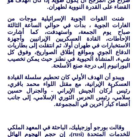
صراع من المرجح أن يكون طويلا إذا كان الهدف هو
القضاء على القدرة النووية لطهران.
شنت القوات الجوية الإسرائيلية موجات من
الغارات الجوية ، بدأت في حوالي الساعة الثالثة
صباح يوم الجمعة، واستهدفت، كما أشارت
الإحاطات، القادة العسكريين الإيرانيين وأجهزة
الاستخبارات في طهران أولا، ثم انتقلت إلى بطاريات
الدفاع الجوي ومواقع إطلاق الصواريخ، وفوق كل
شيء، المنشأة الحيوية في نطنز حيث يمكن تخصيب
اليورانيوم إلى درجة صنع الأسلحة.
ويبدو أن الهدف الأولي كان تحطيم سلسلة القيادة
العسكرية الإيرانية، مع مقتل اللواء محمد باقري،
رئيس أركان الجيش الإيراني - والجنرال حسين
سلامي، رئيس الحرس الثوري الإسلامي، إلى جانب
أعضاء كبار آخرين في المجموعة.
وقالت بورجو أوزجيليك، الباحثة في المعهد الملكي
للخدمات المتحدة (
rusi
)، إن حجم الهجوم الهائل