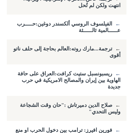
انتهت ولكن لم تُحل
←
الفيلسوف الروسي ألكسندر دوغين:حـــــرب
عــــــالمية ثالــــــثة
←
ترجمة...مارك روته:العالم بحاجة إلى حلف ناتو
أقوى
←
ريسبونسبل ستيت كرافت:العراق على حافة
الهاوية بين إيران والمصالح الامريكية في حرب
جديدة
←
صلاح الدين دميرتاش :"حان وقت الشجاعة
وليس التحدي"
←
فورين افيرز: ترامب بين دخول الحرب او منع