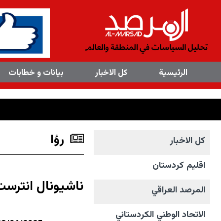
×
الرئیسیة
کل الاخبار
بیانات و خطابات
رؤا
کل الاخبار
اقليم كردستان
ناشيونال انترست:
المرصد العراقي
الاتحاد الوطني الکردستاني