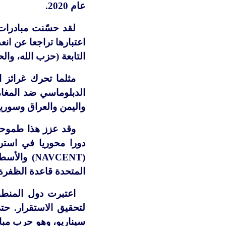
عام 2020.
لقد حسّنت مبادرات 
اعتبارها تراجعا عن انع
التابعة (حزب الله، وال
مثلما تحرك غرائز ا
واليمن والعراق وسوريا
وقد عزز هذا طموحات
دورا محوريا في استرا
(
NAVCENT
) والأسط
المتحدة قاعدة الظفرة الجوية والجناح 
اعتبرت دول المنطقة
لتحقيق الاستقرار. حت
سيناريو، وهو حرب مباش