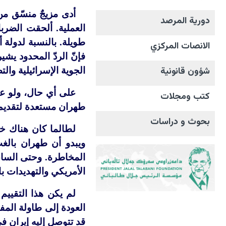
أدى مزيجٌ منسّق من 
دورية المرصد
العملية. ألحقت الضربا
طويلة. بالنسبة لدولة 
الانصات المرکزي
فإنّ الردّ المحدود يش
شؤون قانونية
الجوية الإسرائيلية وال
على أي حال، ولو عب
كتب ومجلات
طهران مستعدة لتقديم ت
بحوث و دراسات
لطالما كان هناك خط
ويبدو أن طهران بالغ
الأمريكي والتهديدات 
لم يكن هذا التقييم
العودة إلى طاولة الم
قد تتوصل إليه إيران في