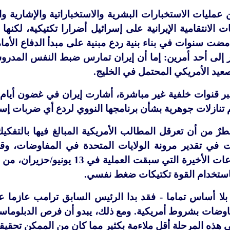
عمليات الاستخبارات البشرية والاستخباراتية والإشارية وال
ت الانتقامية الإيرانية على إسرائيل أضرارا تكتيكية، لك
أمضت سنوات في بناء بنية ردع مبنية على مبدأ الدفاع الأما
ير إلى أحد أمرين: إما أن إيران تمارس ضبط النفس المدروس،
تصعيد الأمريكي المحتمل في الخليج.
ر قنوات خلفية غير مباشرة، أشارت إيران في غضون أيام ق
نازلات جوهرية بشأن برنامجها النووي لردع أي ضربات إسرا
رٌ من أن تعرقل المطالب الأمريكية المبالغ فيها بالتفك
ت في تقدير مرونة الولايات المتحدة في المفاوضات، و
المخاطرة. وحتى الساعات الأخيرة 
باستخدام القوة تكتيكات ضغط نفسي.
 بلا أساس تماما - فقد بدا الرئيس السابق ترامب عازما ع
فاوضات بشروط أمريكية. ومع ذلك، يبدو أن فرص الدبلوماسي
 هذه المرحلة أقل ملاءمة بكثير مما كان من الممكن تحقيقه 