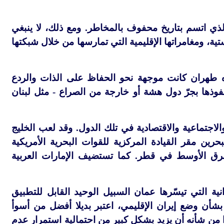
ذي اتسم بتاريخ محفوف بالمخاطر. ومع ذلك، لا ينبغي
ستية، ومغامراتها الإقليمية التي تمارسها من خلال شبكتها
جاه طهران كانت موجهة نحو الحفاظ على الذات والردع
 ١٩٧٩، رسّخت شبكة وكلاء إيران نفوذها بجرّ دول هشة أو خارجة من الصراع - مثل لبنان
اجتماعية والاقتصادية في تلك الدول. وقد لعب الخليج
رين مقر القيادة المركزية للقوات البحرية الأمريكية
رق الأوسط في قطر. كما تستضيف الإمارات العربية
نية التي تيسّرها عمان السبيل الوحيد القابل للتطبيق
بشأن وضع إيران الإقليمي، اعتبر بديلا أفضل من أسوأ
ا من شأنه أن يزيد بشكل كبير من احتمالية استمرار عدم