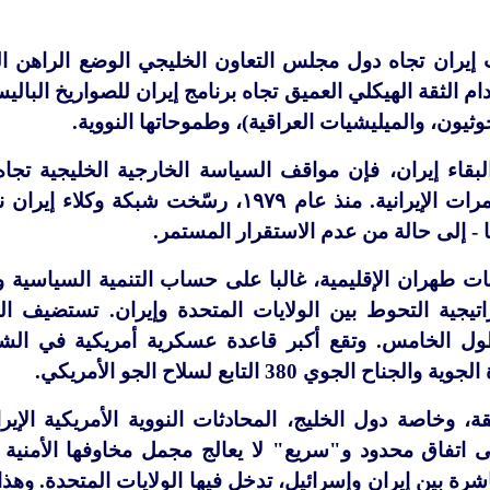
إيران تجاه دول مجلس التعاون الخليجي الوضع الراهن ال
دام الثقة الهيكلي العميق تجاه برنامج إيران للصواريخ البالي
حوثيون، والميليشيات العراقية)، وطموحاتها النووية.
لبقاء إيران، فإن مواقف السياسة الخارجية الخليجية ت
الدبلوماسي ضد المغامرات الإيرانية. منذ عام
 - إلى حالة من عدم الاستقرار المستمر.
 طهران الإقليمية، غالبا على حساب التنمية السياسية وال
تيجية التحوط بين الولايات المتحدة وإيران. تستضيف البح
ول الخامس. وتقع أكبر قاعدة عسكرية أمريكية في الش
الجوي 380 التابع لسلاح الجو الأمريكي.
، وخاصة دول الخليج، المحادثات النووية الأمريكية الإيرا
ى اتفاق محدود و"سريع" لا يعالج مجمل مخاوفها الأمنية 
رة بين إيران وإسرائيل، تدخل فيها الولايات المتحدة. وهذ