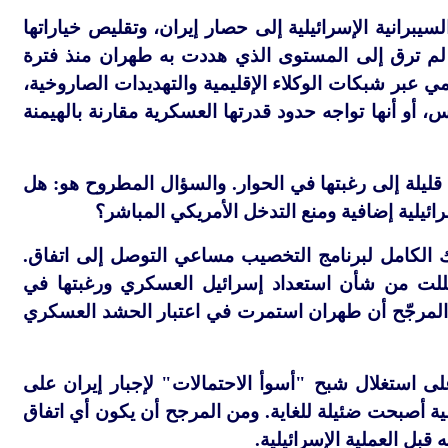
سيبرانية الإسرائيلية إلى حصار إيران، وتقليص خياراتها
نها لم ترق إلى المستوى الذي هددت به طهران منذ فترة
مي عبر شبكات الوكلاء الإقليمية والتهديدات الصاروخية،
 أو أنها تواجه حدود قدرتها العسكرية مقارنة بالهيمنة
ليلة إلى رغبتها في الحوار. والسؤال المطروح هو: هل
ئيلية إضافية ومنع التدخل الأمريكي المباشر؟
يك الكامل لبرنامج التخصيب مساعي التوصل إلى اتفاق.
قللت من شأن استعداد إسرائيل العسكري ورغبتها في
التي سبقت العملية في 13 يونيو/حزيران، من المرجّح أن طهران استمرت في اعتبار الحشد العسكري
لى استغلال شبح "أسوأ الاحتمالات" لإجبار إيران على
ة أصبحت ضئيلة للغاية. ومن المرجح أن يكون أي اتفاق
قبل العملية الإسرائيلية.