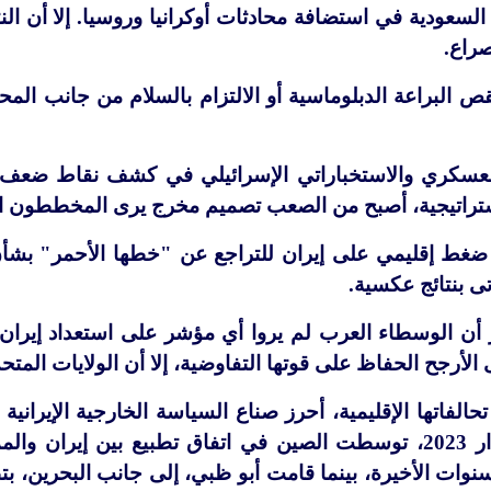
 السعودية في استضافة محادثات أوكرانيا وروسيا. إلا أن الن
راع.
قص البراعة الدبلوماسية أو الالتزام بالسلام من جانب ا
العسكري والاستخباراتي الإسرائيلي في كشف نقاط ضعف إ
ستراتيجية، أصبح من الصعب تصميم مخرج يرى المخططون الإس
ضغط إقليمي على إيران للتراجع عن "خطها الأحمر" بشأن
تى بنتائج عكسية.
أن الوسطاء العرب لم يروا أي مؤشر على استعداد إيران ل
لأرجح الحفاظ على قوتها التفاوضية، إلا أن الولايات المتح
حالفاتها الإقليمية، أحرز صناع السياسة الخارجية الإيراني
الخليج: ففي مارس/آذار 2023، توسطت الصين في اتفاق تطبيع بي
سنوات الأخيرة، بينما قامت أبو ظبي، إلى جانب البحرين، بت