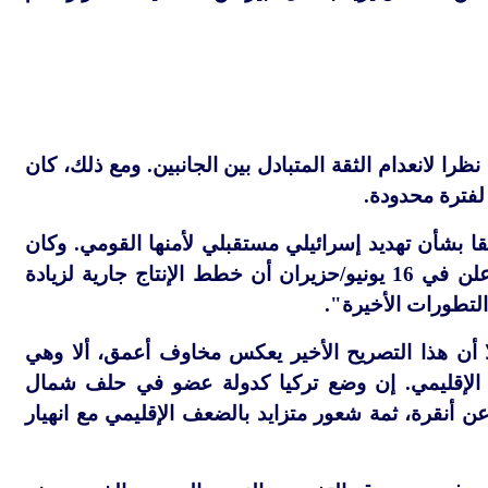
نظرا لانعدام الثقة المتبادل بين الجانبين. ومع ذلك، كان
 لفترة محدودة.
ا بشأن تهديد إسرائيلي مستقبلي لأمنها القومي. وكان
الرئيس التركي رجب طيب أردوغان في طليعة من أثاروا هذه التكهنات، حيث أعلن في 16 يونيو/حزيران أن خطط الإنتاج جارية لزيادة
لتطورات الأخيرة".
لا أن هذا التصريح الأخير يعكس مخاوف أعمق، ألا وهي
م الإقليمي. إن وضع تركيا كدولة عضو في حلف شمال
عن أنقرة، ثمة شعور متزايد بالضعف الإقليمي مع انهيار