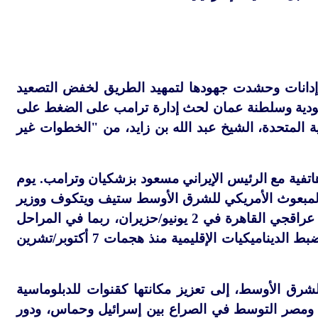
دانات وحشدت جهودها لتمهيد الطريق لخفض التصعيد
ودية وسلطنة عمان لحث إدارة ترامب على الضغط على
ة المتحدة، الشيخ عبد الله بن زايد، من "الخطوات غير
تفية مع الرئيس الإيراني مسعود بزشكيان وترامب. يوم
ع المبعوث الأمريكي للشرق الأوسط ستيف ويتكوف ووزير
الخارجية الإيراني عباس عراقجي لتأكيد الدعوات المصرية لوقف إطلاق النار. زار عراقجي القاهرة في 2 يونيو/حزيران، ربما في المراحل
الأولى من جهود التطبيع الناشئة، وهي خطوة كانت لتبدو أقل وضوحا لولا إعادة ضبط الديناميكيات الإقليمية منذ هجمات 7 أكتوبر/تشرين
ق الأوسط، إلى تعزيز مكانتها كقنوات للدبلوماسية
ر ومصر التوسط في الصراع بين إسرائيل وحماس، ودور