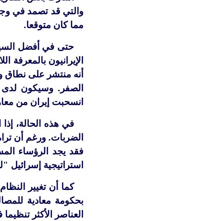
والتي قد تصمد في وجه 
مما كان متوقعا.
حتى في أفضل السينار
الإيرانيون بالمعرفة ا
أنه منتشر على نطاق وا
الصفر. وسيكون لدى ال
انسحبت إيران من معاهد
في هذه الحالة، إذا 
الضربات. ورغم أن ترام
فقد يجد الرؤساء المس
استراتيجية إسرائيل "ل
كما أن تغيير النظام
بحكومة معادية للمصالح
العناصر الأكثر تنظيما 