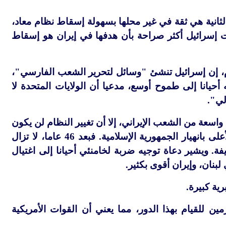
لثانية هي ثقة في غير محلها بسهولة إسقاط نظام معاد،
إسرائيل أكثر صراحة بأن هدفها في إيران هو إسقاط
نظام، إن إسرائيل تنشئ "وسائل لتحرير الشعب الفارسي"،
يانا إلى طموح أوسع، مدعيا أن الولايات المتحدة لا
لي".
اسعة من الشعب الإيراني، إلا أن تغيير النظام لن يكون
بالأمر الهيّن. وخلافا لادعاءات نتنياهو، من غير المرجح أن يعجّل مقتل المرشد الأعلى بانهيار الجمهورية الإسلامية. فبعد 46 عاما، لا تزال
. ويشير دعاة توجيه ضربة لخامنئي أحيانا إلى اغتيال
بنان، وإيران أقوى بكثير.
ية كبيرة.
ن للقيام بهذا الدور، مما يعني أن القوات الأمريكية