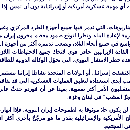
أي مهمة عسكرية أمريكية أو إسرائيلية دون أن تمس. إذا ك
يوهات، التي تدمر فيها جميع أجهزة الطرد المركزي وغيرها
للازمة لإعادة البناء. ونظرا لتوقع صمود معظم مخزون إيران 
سع في جميع أنحاء البلاد، ويصعب تدميره أكثر من أجهزة ال
قادة الإيرانيين حافز قوي لاتخاذ جميع الاحتياطات اللا
ة حظر الانتشار النووي، التي تخوّل الوكالة الدولية للطاقة
اكتشفت إسرائيل أو الولايات المتحدة نشاطا إيرانيا مستم
ب أبدى استعداده لتعليق العمليات العسكرية التي قد تفاقم
تقبليون الأمر أكثر صعوبة. بعيدا عن أن فوردو حدثٌ عابر
جزّ العشب" في لبنان وغزة.
 لن يكون حلا موثوقا به لطموحات إيران النووية. فإذا انها
 الأمريكية والإسرائيلية بقدر ما هو مرجّحٌ بأخرى أكثر ا
في المجتمع.