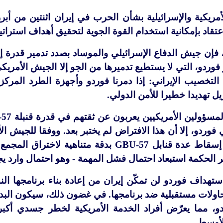
مريكية والإسرائيلية بشأن الحرب في إيران اثنتين من أبر
عتقاد بإمكانية استخدام القوة الجوية لتحقيق أهداف استراتي
، فإن جيش الدفاع الإسرائيلي والموساد بصدد تدمير قدرة
 التخصيب الإيراني: إذا دمرنا فوردو وأجهزة الطرد المركز
زيل تهديدا خطيرا للأمن الدولي.
مسؤولين الأمريكيين يعربون عن ثقتهم في قدرة قنبلة
-57
حمي فوردو، إلا أن هذا الافتراض لم يختبر بعد. ووفقا للجيش
إسقاط عدة قنابل
GBU-57
بدقة متناهية لاختراق المجم
 الحكمة استبعاد احتمال فشل المهمة - وهو احتمال وارد يج
ستهداف فوردو لن تمكّن إيران من إعادة بناء برنامجها 
اولات مستقبلية ضد برنامجها. في غضون ذلك، سيكون البد
و، مما يعرّض أفراد الخدمة الأمريكية لخطر جسدي أكبر
لأوسط.