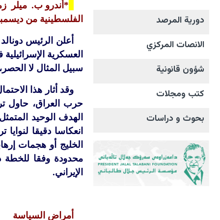
*أندرو ب. ميلر ز
الفلسطينية من ديسمبر/كانون الأول 2022
دورية المرصد
الانصات المرکزي
العسكرية الإسرائيلية 
سبيل المثال لا الحصر، 
شؤون قانونية
وقد أثار هذا الاحت
كتب ومجلات
حرب العراق، حاول ترا
الهدف الوحيد المتمثل
بحوث و دراسات
انعكاسا دقيقا لنوايا
الخليج أو هجمات إرها
محدودة وفقا للخطة دو
الإيراني.
أمراض السياسة