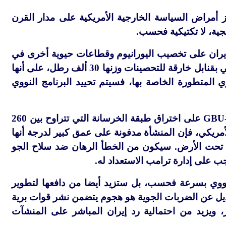
ز أمراض السياسة الخارجية الأمريكية على مدار القرن
جية، لا تكتيكية فحسب.
 إيران على تخصيب اليورانيوم وقطاعات حيوية أخرى في
برنامجها النووي. تصوّر فوردو، التي لا يستطيع تدميرها من الجو إلا الجيش الأمريكي بقنابل خارقة للتحصينات وزنها 30 ألف رطل، على أنها
ي المتطورة الخاصة بها، فسيتم تحييد البرنامج النووي
GBU
على اختراق طبقة الخرسانة التي تتراوح بين 260
 الأمريكي، فإن المنشأة مدفونة على عمق كبير لدرجة أنها
ع تحت الأرض. سيكون من الخطأ الرهان ضد سلاح الجو
ب على إدارة ترامب الاستعداد له.
النووي بسرعة فحسب، بل ستزيد أيضا من دافعها لتطوير
يل عن الضربات الجوية هو هجوم يتضمن نشر قوات برية
، ويزيد من احتمالية رد إيران المباشر على المنشآت