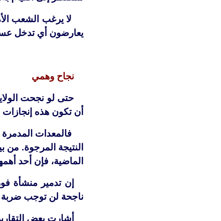
لا يرغب الشعب الأم
يعارضون أي تدخل عسك
نجاح وهمي
حتى لو نجحت الولاي
أن تكون هذه إنجازات ع
فالمعدات المدمرة ي
النتيجة المرجوة. من 
الماضية، فإن أحد أهمه
إن تدمير منشأة فو
ناجحة لن توجب ضربة قا
أشارت بعض التقارير 