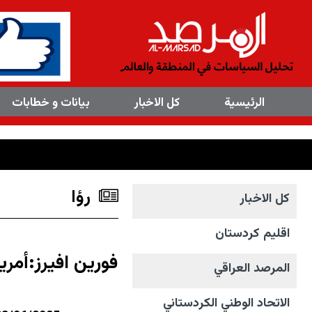
×
الرئیسیة
کل الاخبار
بیانات و خطابات
رؤا
کل الاخبار
اقليم كردستان
فورين افيرز:أمري
المرصد العراقي
الاتحاد الوطني الکردستاني