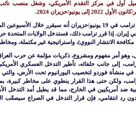
ميل أول في مركز التقدم الأمريكي، وشغل منصب نائب م
 إلى يونيو/حزيران 2024.
أعلن الرئيس دونالد ترامب في 19 يونيو/حزيران أنه سيقرر خ
في إيران. إذا قرر ترامب ذلك، فستدخل الولايات المتحدة 
مكافحة الانتشار النووي)، واستراتيجية غير مكتملة، ومخاطر
مال، وهو أمر مفهوم ومشروع، ذكريات مؤلمة عن حرب العراق
مب، إلى جانب حلفائه، تأطير التدخل العسكري الأمريكي
 في منشأة فوردو لتخصيب اليورانيوم تحت الأرض، والتي قد
 ترامب، ولكن حتى هذا القرار ينطوي على مخاطر كبيرة، 
بية ضد أمريكيين في الخارج، مما قد يطيل أمد التدخل ال
ن رد انتقامي، فإن قرار التدخل في الصراع سيصعّب الت