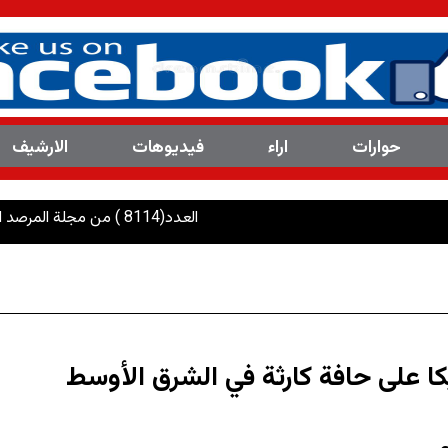
حوارات
اراء
فیدیوهات
الارشیف
العدد(8114 ) من مجلة المرصد التحليلية والتوثيقية
كا على حافة كارثة في الشرق الأوسط