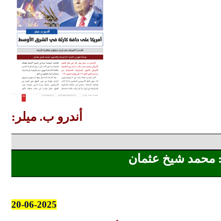
أندرو ب. ميلر:
: محمد شيخ عثمان
20-06-2025