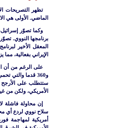
تظهر التصريحات الأ
الماضي. الأولى هي الا
وكما تصوّر إسرائيل
المعقل الأخير لبرنامج
الإيراني بفعالية، مما ي
على الرغم من أن ال
و360 قدما والتي ت
ستتطلب على الأرجح 
الأمريكي، ولكن من غير
إن محاولة فاشلة لا
سلاح نووي لردع أي مح
أمريكية لمهاجمة فورد
الأمريكية في الشرق ا