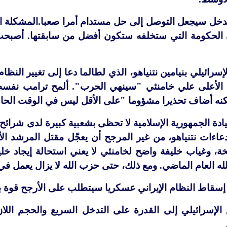
التدخل سيجعل التوصل إلى حل مستدام أمرا صعبا.المشكلة ا
 الحكومة التي ستخلفه ستكون أفضل من سابقتها. أصبحت 
إسرائيلي بنيامين نتنياهو، الذي لطالما دعا إلى تغيير ال
لأعلى علي خامنئي "سينهي الحرب". ألمح ترامب نفسه أح
نه أضاف تحذيرا مشؤوما "على الأقل ليس في الوقت الحا
دة الجمهورية الإسلامية لا تحظى بشعبية كبيرة لدى شرائح و
 وغياب خليفة واضح لخامنئي لا يعني استحالة إيجاد خليفة
له العام الماضي. ومع ذلك، حتى حزب الله لا يزال يعمل في ل
 إسقاط النظام الإيراني عسكريا سيتطلب على الأرجح قوة بر
لإسرائيلي إلى القدرة على التدخل السريع والحجم اللازمي