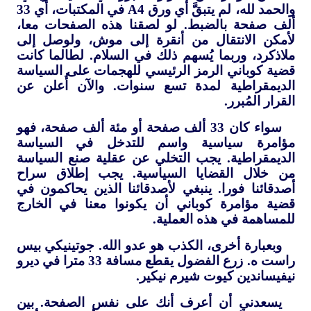
والحمد لله، لم يتبقَّ أي ورق
A4
في المكتبات، أي 33
ألف صفحة بالضبط. لو لصقنا هذه الصفحات معا،
لأمكن الانتقال من أنقرة إلى موش، ولوصل إلى
ملاذكرد، وربما يُسهم ذلك في السلام. لطالما كانت
قضية كوباني الرمز الرئيسي للهجمات على السياسة
الديمقراطية لمدة تسع سنوات. والآن أُعلن عن
القرار المُبرر.
سواء كان 33 ألف صفحة أو مئة ألف صفحة، فهو
مؤامرة سياسية واسم للتدخل في السياسة
الديمقراطية. يجب التخلي عن عقلية صنع السياسة
من خلال القضايا السياسية. يجب إطلاق سراح
أصدقائنا فورا. ينبغي لأصدقائنا الذين يحاكمون في
قضية مؤامرة كوباني أن يكونوا معنا في الخارج
للمساهمة في هذه العملية.
وبعبارة أخرى، الكذب هو عدو الله. جوتينيكي بيس
راست ه. زرع الفضول يقطع مسافة 33 مترا في ديرو
نيفيساندين كيوت شيرم نيكير.
يسعدني أن أعرف أنك على نفس الصفحة. بين