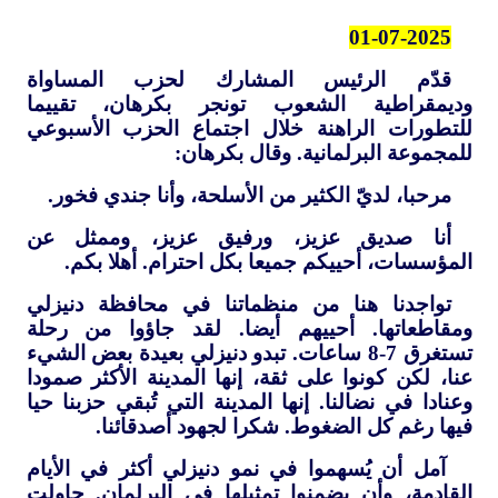
01-07-2025
قدّم الرئيس المشارك لحزب المساواة
وديمقراطية الشعوب تونجر بكرهان، تقييما
للتطورات الراهنة خلال اجتماع الحزب الأسبوعي
للمجموعة البرلمانية. وقال بكرهان:
مرحبا، لديّ الكثير من الأسلحة، وأنا جندي فخور.
أنا صديق عزيز، ورفيق عزيز، وممثل عن
المؤسسات، أحييكم جميعا بكل احترام. أهلا بكم.
تواجدنا هنا من منظماتنا في محافظة دنيزلي
ومقاطعاتها. أحييهم أيضا. لقد جاؤوا من رحلة
تستغرق 7-8 ساعات. تبدو دنيزلي بعيدة بعض الشيء
عنا، لكن كونوا على ثقة، إنها المدينة الأكثر صمودا
وعنادا في نضالنا. إنها المدينة التي تُبقي حزبنا حيا
فيها رغم كل الضغوط. شكرا لجهود أصدقائنا.
آمل أن يُسهموا في نمو دنيزلي أكثر في الأيام
القادمة، وأن يضمنوا تمثيلها في البرلمان. حاولت