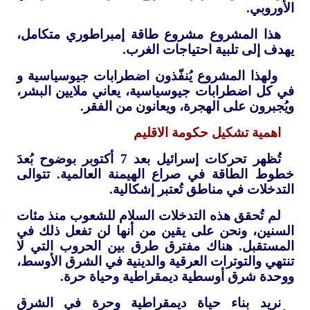
الأوروبي.
هذا المشروع مشروع طاقة إمبراطوري متكامل،
يهدف إلى تلبية احتياجات الغرب.
ولهذا المشروع يُنفّذون اضطرابات جيوسياسية و
في كل اضطرابات جيوسياسية، يعاني ملايين البشر،
ويُجبرون على الهجرة، ويعانون من الفقر.
اهمية تشكيل حكومة الاقليم
تُظهر تحركات إسرائيل بعد 7 أكتوبر بوضوح بُعدَ
خطوط الطاقة في صراع الهيمنة العالمية. تتوالى
التدخلات في مناطق تُعتبر إشكالية.
لم تُحقق هذه التدخلات السلام للشعوب منذ مئات
السنين، ونحن على يقين من أنها لن تفعل ذلك في
المستقبل. هناك مفترق طرق بين الحروب التي لا
تنتهي والتوترات العرقية والدينية في الشرق الأوسط،
ووحدة شرق أوسطية ديمقراطية وحياة حرة.
نريد بناء حياة ديمقراطية وحرة في الشرق