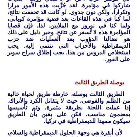
شاركوا في مؤامرة. لقد جُرِّبت هذه الأمور مرارا
وتكرارا، ولكن دون جدوى. لو كانت قد تحققت نتائج،
لما كنا في هذه القاعات بعد قضية مؤامرة كوباني،
ولما كنا في نوروز مع الملايين. لذا، فإن قضايا
المؤامرة هذه لا تُسفر عن نتائج. وخير دليل على ذلك
هو نضالنا الدؤوب بعد العمليات ضد حزب
الديمقراطية والأحزاب التي تنتمي إليه. يجب
استخلاص الدروس من هذا. يجب إطلاق سراح سوير
على الفور.
بوصلة الطريق الثالث
الطريق الثالث بوصلة، خارطة طريق لحياة خالية
من الظلم والفوضى، حيث لا يتقاتل الكرد والأتراك.
إذا عملت اللجنة بطريقة مثمرة، وتم تأسيسها
بمضمون مناسب، فكن على يقين بأن الطريق
سيكون ممهدا للديمقراطية في تركيا.
لأن أنقرة هي وجهة الحلول الديمقراطية والسلام،