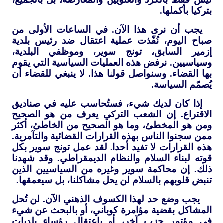
بتركيا بأكملها.
يجب أن نرى هذا الآن. في الساعات الأولى من
صباح اليوم، نُفّذت عملية اعتقال ضد رئيس بلدية
إزمير السابق، تونج سوير، وموظفي البلدية،
وسياسيين. نرفض هذه العمليات السياسية التي يقوم
بها القضاء. وسنواصل قولنا هذا. لا ينبغي للقضاء أن
يُصمّم السياسة.
إذا كان لديك شيء، فستُحاسب عليه في صناديق
الاقتراع. إن الشعب التركي يعرف من هو الصحيح
ومن هو المخطئ، وما هو الصحيح من الخاطئ، أكثر
ممن سجنوا الناس بهذه القرارات القضائية والتآمرية.
هذه القرارات لا تفيد أحدا. لقد عمل تونج سوير بكل
قوته لبناء السلام والنظام الديمقراطي. وقد شهدنا
ذلك. إن محاكمة سوير وغيره من السياسيين الذين
تنبض قلوبهم بالسلام لن يحل مشاكلنا، بل سيعمقها.
يجب وضع حد لهذا الكسوف الذهني الآن. لن تُحل
المشاكل بقضية مؤامرة كوباني، أو بالبحث عن شيء
في مؤتمر حزب آخر، أو باعتقال رؤساء بلديات