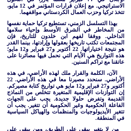
الاستراتيجي. مع إعلان قرارات المؤتمر في 12 مايو،
تتخذ تركيا وحزب العمال الكردستاني مواقفهما.
بهذا التسلسل الزمني، تستطيع تركيا حماية نفسها
من المخاطر في الشرق الأوسط وإحياء سلامها
الداخلي. ووفقا لفهم ابن خلدون للتاريخ، فإن
المجتمعات تكتب تاريخها بعقولها وإرادتها، بينما القدر
هو نتيجة اختياراتها. 22 أكتوبر و27 فبراير و12 مايو؛
هذه التواريخ هي الأيام التي نحمل فيها مصائرنا على
عاتقنا مع تراكم السنين.
الآن، الكلمة والقرار ملك لهذه الأراضي، في هذه
الأراضي. سنحدد مصيرنا معا في هذه الأراضي. 22
أكتوبر و27 فبراير و12 مايو هي تواريخ كتابة مصيركم.
إن التوازنات الإقليمية المتغيرة تتخلص من النماذج
القديمة وتفرض حلولا جديدة. يجب على الجهات
الفاعلة الحكومية وغير الحكومية أن تتغير. يجب أن
تتغير الأيديولوجيات والمنظمات والهياكل السياسية
في المنطقة.
من لا يتغير يبقى على الطريق، ومن يبقى على