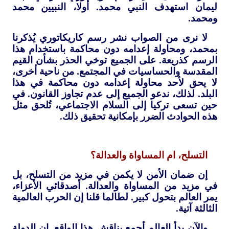
ليمان استهدف النبي محمد. أولا، النبيين محمد
ومحمد.
لا نرى من الصواب نشر رسم كاريكاتوري يُذكرنا
بمحمد، ومحاولة إعدامه دون محاكمة باستخدام هذا
الرسم كذريعة. على الجميع توخي الحذر بشأن القيم
المقدسة والحساسيات في المجتمع. من ناحية أخرى،
لا يحق لأحد محاولة إعدامه دون محاكمة في هذا
البلد. لذلك، ندعو الجميع إلى عدم تجاوز القانون. في
حين تسعى تركيا إلى السلام الاجتماعي، تُلحق مثل
هذه الحوادث الضرر بإمكانية تحقيق ذلك.
التسلح، ام المساواة والعدالة؟
إن ضمان الأمن لا يكمن في مزيد من التسلح، بل
في مزيد من المساواة والعدالة. أصدقائي الأعزاء،
يمر العالم بتحول كبير. لطالما قلنا إن الحرب العالمية
الثالثة آتية.
والآن بدأ العالم أجمع يناقش هذا الواقع. إن الدولة