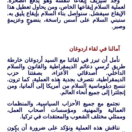
وجد سيزيف إيقاعا لنفسه وهو يدفع الصخرة.
لعملية السلام إيقاعها الخاص، ومن يحاول تعطيل هذا
الإيقاع سيفشل. سنواصل بناء السلام بإيقاع يليق به.
سنبني السلام على أسس راسخة، بنضوجٍ وعزيمةٍ
وصبر.
آمالنا في لقاء اردوغان
نأمل أن تبرز في لقائنا مع السيد أردوغان خارطة
طريق تُرسي دعائم الديمقراطية والقانون والسلام
الداخلي. أصدقائي الأعزاء، بصفتنا حزب
الديمقراطية، نتصرف بجدية هذه العملية، كما ترون.
ننسج دبلوماسية السلام من أمريكا إلى ألمانيا، ومن
إنجلترا إلى جميع أنحاء العالم.
نجتمع مع جميع الأحزاب السياسية، والمنظمات
العمالية والمهنية، ومؤسسات أصحاب العمل،
وممثلي مختلف الشعوب والمعتقدات في تركيا.
نناقش هذه العملية ونؤكد على ضرورة أن يكون