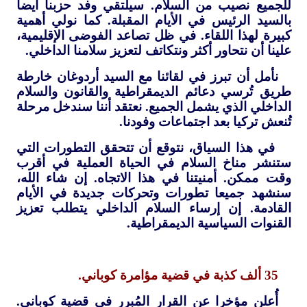
للجميع نصيب من السلام. سيلتقي وفد حزبنا أيضا
بالسيد الرئيس في الأيام المقبلة. كما نولي أهمية
كبيرة لهذا اللقاء. في ظل تصاعد الفوضى الإقليمية،
علينا أن نتحاور أكثر ونتكاتف لتعزيز سلامنا الداخلي.
نأمل أن تبرز في لقائنا مع السيد أردوغان خارطة
طريق تُرسي دعائم الديمقراطية والقانون والسلام
الداخلي الذي يشمل الجميع. نعتقد أننا سندخل مرحلة
تُنعش تركيا بعد اجتماعات وفودنا.
في هذا السياق، نتوقع أن تتحقق التطورات التي
ستنشر مناخ السلام في الحياة العملية في أقرب
وقت ممكن. أمنيتنا في هذا الاتجاه. إن شاء الله،
سنشهد جميعا تطورات وتحركات جديدة في الأيام
القادمة. إن إرساء السلام الداخلي يتطلب تعزيز
القنوات السياسية الديمقراطية.
35 ألف كذبة في قضية مؤامرة كوباني.
أُعلن مؤخرا عن القرار المُبرر في قضية كوباني.