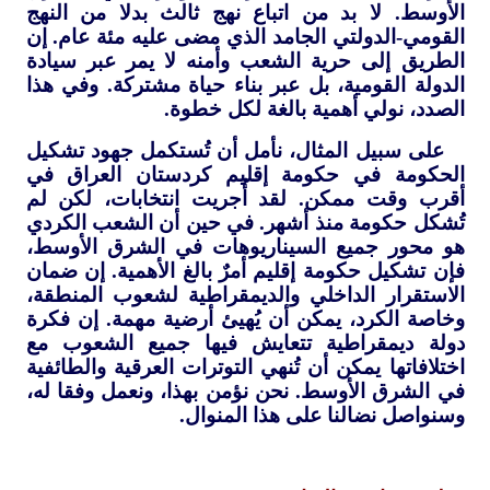
الأوسط. لا بد من اتباع نهج ثالث بدلا من النهج
القومي-الدولتي الجامد الذي مضى عليه مئة عام. إن
الطريق إلى حرية الشعب وأمنه لا يمر عبر سيادة
الدولة القومية، بل عبر بناء حياة مشتركة. وفي هذا
الصدد، نولي أهمية بالغة لكل خطوة.
على سبيل المثال، نأمل أن تُستكمل جهود تشكيل
الحكومة في حكومة إقليم كردستان العراق في
أقرب وقت ممكن. لقد أُجريت انتخابات، لكن لم
تُشكل حكومة منذ أشهر. في حين أن الشعب الكردي
هو محور جميع السيناريوهات في الشرق الأوسط،
فإن تشكيل حكومة إقليم أمرٌ بالغ الأهمية. إن ضمان
الاستقرار الداخلي والديمقراطية لشعوب المنطقة،
وخاصة الكرد، يمكن أن يُهيئ أرضية مهمة. إن فكرة
دولة ديمقراطية تتعايش فيها جميع الشعوب مع
اختلافاتها يمكن أن تُنهي التوترات العرقية والطائفية
في الشرق الأوسط. نحن نؤمن بهذا، ونعمل وفقا له،
وسنواصل نضالنا على هذا المنوال.