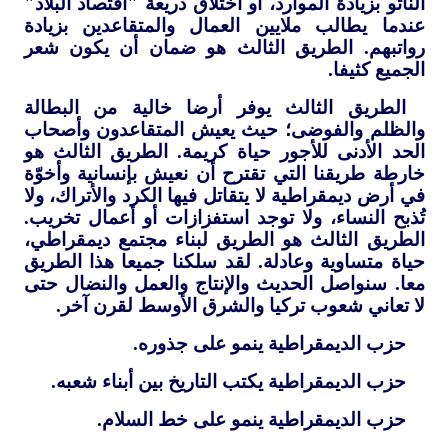
الناتو بزيادة الموارد، أو اختلاق ذريعة "اقتصاد البلاد"
عندما يطالب ملايين العمال والمتقاعدين بزيادة
رواتبهم. الطريق الثالث هو ضمان أن يكون شعر
الجميع كثيفا.
الطريق الثالث يوفر أرضا خالية من البطالة
والظلم والفوضى؛ حيث يعيش المتقاعدون وأصحاب
الحد الأدنى للأجور حياة كريمة. الطريق الثالث هو
خارطة طريقنا التي تقترح أن نعيش بإنسانية وأخوّة
في أرض ديمقراطية لا يتقاتل فيها الكرد والأتراك، ولا
تُذبح النساء، ولا توجد استفزازات أو أعمال تخريب.
الطريق الثالث هو الطريق لبناء مجتمع ديمقراطي،
حياة متساوية وعادلة. لقد سلكنا جميعا هذا الطريق
معا. سنواصل الحديث والإنتاج والعمل والنضال حتى
لا تعاني شعوب تركيا والشرق الأوسط لقرن آخر.
حزب الديمقراطية ينمو على جذوره.
حزب الديمقراطية يكتب التاريخ بين أبناء شعبه.
حزب الديمقراطية ينمو على خط السلام.