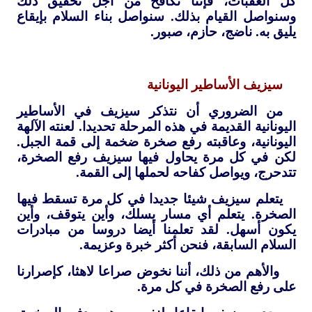
كل العقبات، فإننا نكافح من أجل تحقيق ذلك
وسنواصل القيام بذلك. سنواصل بناء السلام بإيقاع
يليق به. ناضج، حازم، صبور.
سيزيف الأساطير اليونانية
من الضروري أن نتذكر سيزيف في الأساطير
اليونانية القديمة في هذه المرحلة تحديدا. لعنته الآلهة
اليونانية، وعاقبته رفع صخرة ضخمة إلى قمة الجبل.
لكن في كل مرة يحاول فيها سيزيف رفع الصخرة،
تتدحرج، ويواصل كفاحه لحملها إلى القمة.
يتعلم سيزيف شيئا جديدا في كل مرة تسقط فيها
الصخرة. يتعلم أي مسار يسلك، وأين يتوقف، وأين
يكون أسهل. لقد تعلمنا أيضا دروسا من مبادرات
السلام السابقة، فنحن أكثر خبرة وعزيمة.
والأهم من ذلك، أننا نخوض صراعا لاهثا، كإصرارنا
على رفع الصخرة في كل مرة.