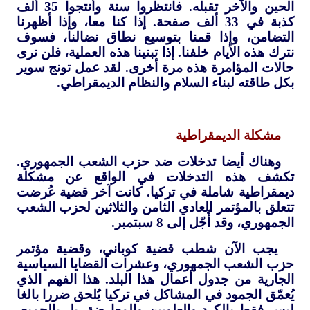
الحين والآخر تقبله. فانتظروا سنة وأنتجوا 35 ألف
كذبة في 33 ألف صفحة. إذا كنا معا، وإذا أظهرنا
التضامن، وإذا قمنا بتوسيع نطاق نضالنا، فسوف
نترك هذه الأيام خلفنا. إذا تبنينا هذه العملية، فلن نرى
حالات المؤامرة هذه مرة أخرى. لقد عمل تونج سوير
بكل طاقته لبناء السلام والنظام الديمقراطي.
مشكلة الديمقراطية
وهناك أيضا تدخلات ضد حزب الشعب الجمهوري.
تكشف هذه التدخلات في الواقع عن مشكلة
ديمقراطية شاملة في تركيا. كانت آخر قضية عُرضت
تتعلق بالمؤتمر العادي الثامن والثلاثين لحزب الشعب
الجمهوري، وقد أُجّل إلى 8 سبتمبر.
يجب الآن شطب قضية كوباني، وقضية مؤتمر
حزب الشعب الجمهوري، وعشرات القضايا السياسية
الجارية من جدول أعمال هذا البلد. هذا الفهم الذي
يُعمّق الجمود في المشاكل في تركيا يُلحق ضررا بالغا
ليس فقط بالكرد والعلويين والمعارضة، بل بالجميع،