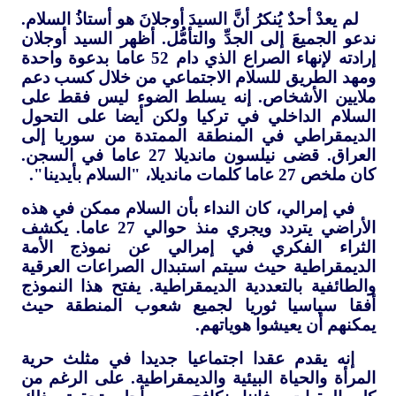
لم يعدْ أحدٌ يُنكرُ أنَّ السيدَ أوجلانَ هو أستاذُ السلام.
ندعو الجميعَ إلى الجدِّ والتأمُّل. أظهر السيد أوجلان
إرادته لإنهاء الصراع الذي دام 52 عاما بدعوة واحدة
ومهد الطريق للسلام الاجتماعي من خلال كسب دعم
ملايين الأشخاص. إنه يسلط الضوء ليس فقط على
السلام الداخلي في تركيا ولكن أيضا على التحول
الديمقراطي في المنطقة الممتدة من سوريا إلى
العراق. قضى نيلسون مانديلا 27 عاما في السجن.
كان ملخص 27 عاما كلمات مانديلا، "السلام بأيدينا".
في إمرالي، كان النداء بأن السلام ممكن في هذه
الأراضي يتردد ويجري منذ حوالي 27 عاما. يكشف
الثراء الفكري في إمرالي عن نموذج الأمة
الديمقراطية حيث سيتم استبدال الصراعات العرقية
والطائفية بالتعددية الديمقراطية. يفتح هذا النموذج
أفقا سياسيا ثوريا لجميع شعوب المنطقة حيث
يمكنهم أن يعيشوا هوياتهم.
إنه يقدم عقدا اجتماعيا جديدا في مثلث حرية
المرأة والحياة البيئية والديمقراطية. على الرغم من