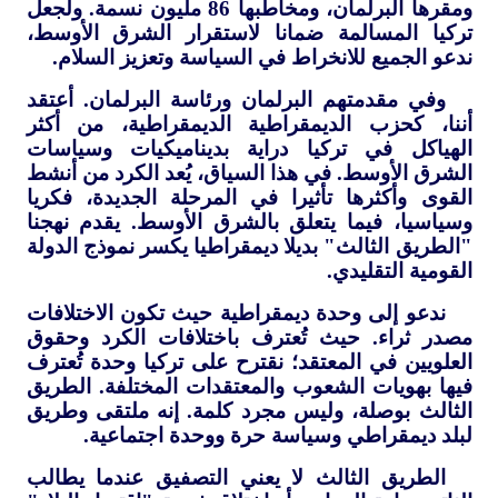
ومقرها البرلمان، ومخاطبها 86 مليون نسمة. ولجعل
تركيا المسالمة ضمانا لاستقرار الشرق الأوسط،
ندعو الجميع للانخراط في السياسة وتعزيز السلام.
وفي مقدمتهم البرلمان ورئاسة البرلمان. أعتقد
أننا، كحزب الديمقراطية الديمقراطية، من أكثر
الهياكل في تركيا دراية بديناميكيات وسياسات
الشرق الأوسط. في هذا السياق، يُعد الكرد من أنشط
القوى وأكثرها تأثيرا في المرحلة الجديدة، فكريا
وسياسيا، فيما يتعلق بالشرق الأوسط. يقدم نهجنا
"الطريق الثالث" بديلا ديمقراطيا يكسر نموذج الدولة
القومية التقليدي.
ندعو إلى وحدة ديمقراطية حيث تكون الاختلافات
مصدر ثراء. حيث تُعترف باختلافات الكرد وحقوق
العلويين في المعتقد؛ نقترح على تركيا وحدة تُعترف
فيها بهويات الشعوب والمعتقدات المختلفة. الطريق
الثالث بوصلة، وليس مجرد كلمة. إنه ملتقى وطريق
لبلد ديمقراطي وسياسة حرة ووحدة اجتماعية.
الطريق الثالث لا يعني التصفيق عندما يطالب