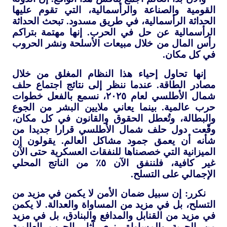
القومية والصناعة والرأسمالية، التي تقوم عليها
الحداثة الرأسمالية، في طريق مسدود. تبحث الحداثة
الرأسمالية عن حل في الحرب. إنها مهتمة بتراكم
رأس المال من خلال مبيعات الأسلحة ونشر الحروب
في كل مكان.
إنها تحاول إحياء هذا النظام المغلق من خلال
مصادر الطاقة. عندما ننظر إلى نتائج اجتماع حلف
شمال الأطلسي لعام ٢٠٢٥، نسمع بالفعل خطوات
حرب عالمية. بينما يعاني ملايين البشر من الجوع
والبطالة، وتُعطل الحقوق والقانون في كل مكان،
وقّعت دول حلف شمال الأطلسي قرارا جديدا من
شأنه أن يعمق جمود مشاكل العالم. يقولون إن
الميزانية التي خصصناها للنفقات العسكرية حتى الآن
غير كافية، فلننفق الآن ٥٪ من الناتج المحلي
الإجمالي على التسلح.
نكرر: إن سبيل ضمان الأمن لا يكمن في مزيد من
التسلح، بل في مزيد من المساواة والعدالة. لا يكمن
في مزيد من القنابل والمدافع والبنادق، بل في مزيد
من الحرية والمساواة. نرى آثار الحرب العالمية