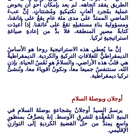
الطريق يفقد اتجاهه. لم يعد بإمكان أحدٍ أن يخوض
عملية بمُجرد ألعابٍ تكتيكيةٍ ومُشتتاتٍ. إنَّ عبءَ
الماضي الممتدَّ على مدى مئة عامٍ يقعُ على عاتقنا،
ومسؤوليةَ بناءِ مستقبلِهِ تقعُ على عاتقنا. إذا أُعيدَت
كتابةُ مصيرِ المنطقة، فلا بدَّ من إعادةِ صياغةِ
استراتيجيةِ تركيا.
إنَّ ما يُعطي هذه الاستراتيجيةَ روحا هو الأساسُ
الديمقراطيُّ للعلاقاتِ التركيةِ والكردية. الديمقراطيةُ
هي قلبُ هذه الأراضي، والسلامُ هو نَفَسُ الحياة. بإذنِ
الله، سنتنفسُ جميعا معا، ونكونُ أقوياءَ معا، ونُنشئُ
تركيا ديمقراطية.
أوجلان وبوصلةَ السلامِ
يرسمُ السيدُ أوجلانُ بشجاعةٍ بوصلةَ السلامِ في
البنيةِ المُعقَّدةِ للشرقِ الأوسط. إنهُ يتصرَّفُ بمنظورٍ
واسعٍ يمتدُّ من حلّ القضيةِ الكرديةِ إلى التوازنِ
الإقليمي.