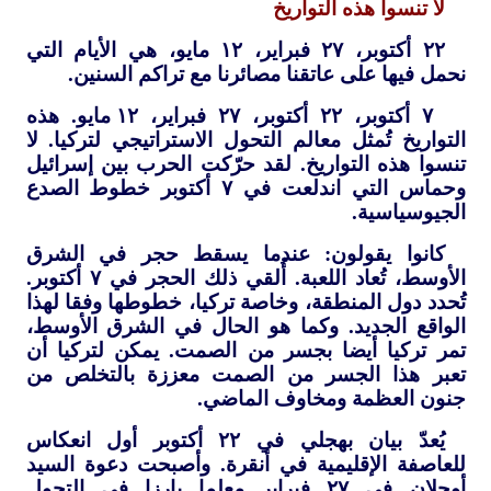
لا تنسوا هذه التواريخ
٢٢ أكتوبر، ٢٧ فبراير، ١٢ مايو، هي الأيام التي
نحمل فيها على عاتقنا مصائرنا مع تراكم السنين.
٧ أكتوبر، ٢٢ أكتوبر، ٢٧ فبراير، ١٢ مايو. هذه
التواريخ تُمثل معالم التحول الاستراتيجي لتركيا. لا
تنسوا هذه التواريخ. لقد حرّكت الحرب بين إسرائيل
وحماس التي اندلعت في ٧ أكتوبر خطوط الصدع
الجيوسياسية.
كانوا يقولون: عندما يسقط حجر في الشرق
الأوسط، تُعاد اللعبة. أُلقي ذلك الحجر في ٧ أكتوبر.
تُحدد دول المنطقة، وخاصة تركيا، خطوطها وفقا لهذا
الواقع الجديد. وكما هو الحال في الشرق الأوسط،
تمر تركيا أيضا بجسر من الصمت. يمكن لتركيا أن
تعبر هذا الجسر من الصمت معززة بالتخلص من
جنون العظمة ومخاوف الماضي.
يُعدّ بيان بهجلي في ٢٢ أكتوبر أول انعكاس
للعاصفة الإقليمية في أنقرة. وأصبحت دعوة السيد
أوجلان في ٢٧ فبراير معلما بارزا في التحول