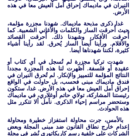
النيران في ماديماك إحراق أمل العيش معا في هذه
الأرض.
غدا ذكرى مذبحة ماديماك. شهدنا مجزرة مؤلمة،
حيث أُحرقت الساز والكلمات والأغاني الشعبية. كما
أُحرقت الأفكار، وشهدنا ذلك. أُحرقت القصائد
والأقلام. ورأينا أيضا الساز يُحرق. لقد رأينا أشياء
كثيرة، لكننا شهدناها أيضا.
شهدت تركيا مجزرة لم تُسجل في أي كتاب أو
عقيدة أو فلسفة. أظهرت لنا هذه المجزرة مجددا
النتائج المؤلمة للتمييز والإنكار. لم تُحرق النيران في
فندق ماديماك مبنى فحسب، بل حاولت في الواقع
إحراق أمل العيش معا في هذه الأرض. غدا، ستكون
رئيستنا المشاركة، تولاي حاتم أوغلاري، في ماديماك
وستحضر مراسم إحياء الذكرى. نأمل ألا تتكرر مثل
هذه الحوادث.
بالأمس، جرت محاولة استفزاز خطيرة ومحاولة
إعدام خارج نطاق القانون ضد مبنى المجلة وبعض
الشركات على خلفية رسم كاريكاتوري نُشر في مجلة