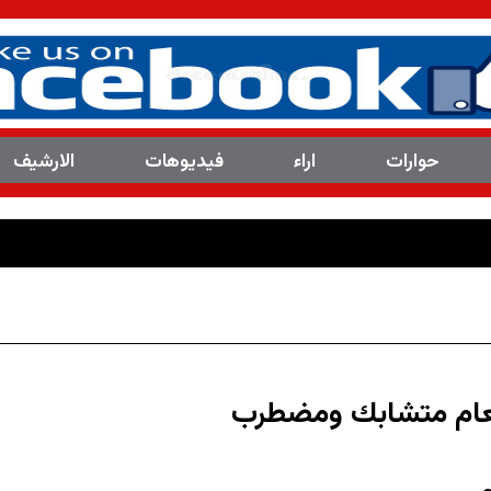
حوارات
اراء
فیدیوهات
الارشیف
العدد(8114 ) من مجلة المرصد التحليلية والتوثيقية
عام متشابك ومضطرب