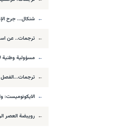
←
شنكال... جرح الإن
←
ترجمات.. عن اسبا
←
مسؤولية وطنية لا
←
ترجمات...الفصل ال
←
الايكونوميست: وا
←
رويبضة العصر ال