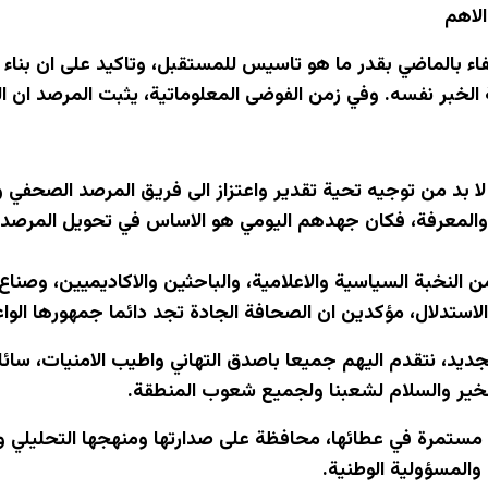
الاهم
فاء بالماضي بقدر ما هو تاسيس للمستقبل، وتاكيد على ان بناء 
الخبر نفسه. وفي زمن الفوضى المعلوماتية، يثبت المرصد ان ا
ا بد من توجيه تحية تقدير واعتزاز الى فريق المرصد الصحفي و
 والمعرفة، فكان جهدهم اليومي هو الاساس في تحويل المرصد 
من النخبة السياسية والاعلامية، والباحثين والاكاديميين، وصناع
الاستدلال، مؤكدين ان الصحافة الجادة تجد دائما جمهورها ال
جديد، نتقدم اليهم جميعا باصدق التهاني واطيب الامنيات، سائلي
خير والسلام لشعبنا ولجميع شعوب المنطقة.
تمرة في عطائها، محافظة على صدارتها ومنهجها التحليلي وال
 والمسؤولية الوطنية.