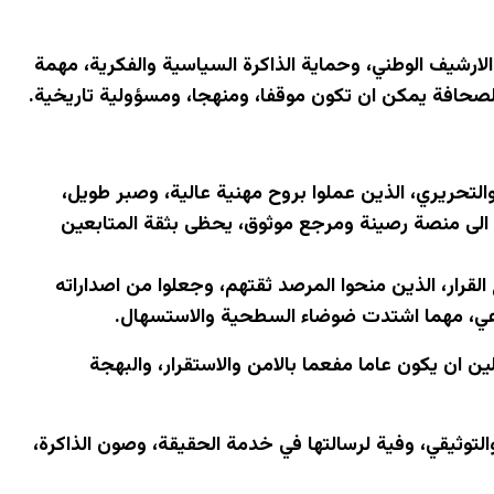
الارشيف الوطني، وحماية الذاكرة السياسية والفكرية، مهمة
لصحافة يمكن ان تكون موقفا، ومنهجا، ومسؤولية تاريخية.
التحريري، الذين عملوا بروح مهنية عالية، وصبر طويل،
الى منصة رصينة ومرجع موثوق، يحظى بثقة المتابعين
 القرار، الذين منحوا المرصد ثقتهم، وجعلوا من اصداراته
واعي، مهما اشتدت ضوضاء السطحية والاستسهال.
ن ان يكون عاما مفعما بالامن والاستقرار، والبهجة
توثيقي، وفية لرسالتها في خدمة الحقيقة، وصون الذاكرة،