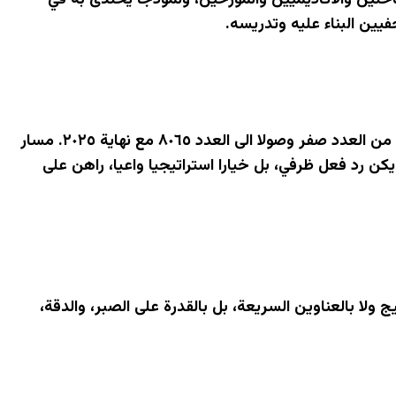
احثين والاكاديميين والمؤرخين، ونموذجا يحتذى به في
فيين البناء عليه وتدريسه.
والاهم من حصاد عام واحد، هو الامتداد التاريخي لهذا المشروع، الممتد منذ عام ١٩٩٤، من العدد صفر وصولا الى العدد ٨٠٦٥ مع نهاية ٢٠٢٥. مسار
كن رد فعل ظرفي، بل خيارا استراتيجيا واعيا، راهن على
س بالضجيج ولا بالعناوين السريعة، بل بالقدرة على الصبر، والدقة،