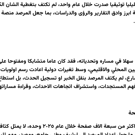
ليليا توثيقيا صدرت خلال عام واحد، لم تكتف بتغطية الشان ا
ة ابرز وادق التقارير والرؤى والدراسات، بما جعل المرصد منصة 
كن عام ٢٠٢٥ عاما سهلا في مساره وتحدياته، فقد كان عاما متشابكا ومف
ين المحلي والاقليمي، وسط تغيرات دولية اعادت رسم اولويات
رع، لم يكتف المرصد بنقل الخبر او تسجيل الحدث، بل استطاع ت
هم المستجدات، واستشراف اتجاهات الاحداث، وقراءة مساراتها
حة
هذا الجهد، الممتد على اكثر من سبع