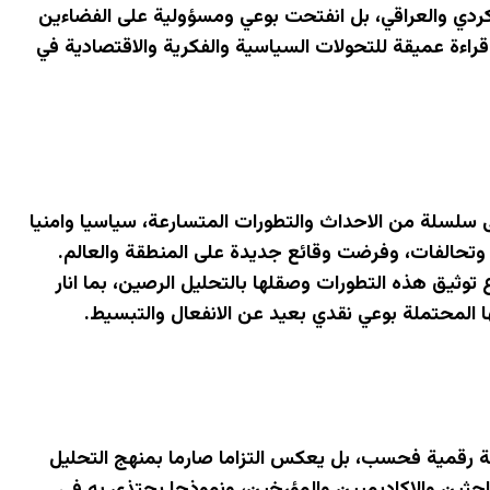
لكردي والعراقي، بل انفتحت بوعي ومسؤولية على الفضاءين
قراءة عميقة للتحولات السياسية والفكرية والاقتصادية في
توحا على سلسلة من الاحداث والتطورات المتسارعة، سياسيا وامنيا
 وتحالفات، وفرضت وقائع جديدة على المنطقة والعالم.
وثيق هذه التطورات وصقلها بالتحليل الرصين، بما انار
 المحتملة بوعي نقدي بعيد عن الانفعال والتبسيط.
ة الاف صفحة خلال عام ٢٠٢٥ وحده، لا يمثل كثافة رقمية فحسب، بل يعكس التزاما صارما بمنهج التحليل