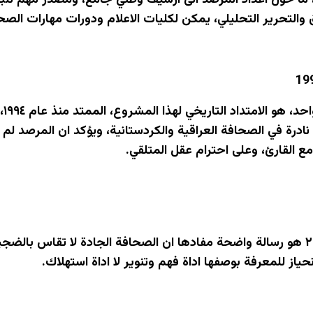
، ما حول اعداد المرصد الى ارشيف وطني جامع، ومصدر مهم للب
 والتحرير التحليلي، يمكن لكليات الاعلام ودورات مهارات الصح
درة في الصحافة العراقية والكردستانية، ويؤكد ان المرصد لم ي
 مع القارئ، وعلى احترام عقل المتلقي.
حصاد المرصد لعام ٢٠٢٥ هو رسالة واضحة مفادها ان الصحافة الجادة لا تقا
انحياز للمعرفة بوصفها اداة فهم وتنوير لا اداة استهلاك.