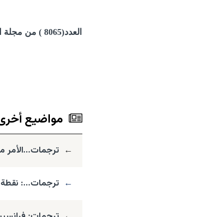
العدد(8065 ) من مجلة المرصد :حصاد عام متشابك ومضطرب
مواضيع أخرى 
←
ترجمات...الأمر 
←
ترجمات...: نقطة 
←
ترجمات: فرانسيس 