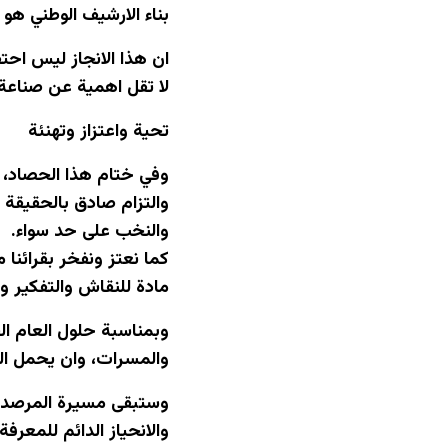
بناء الارشيف الوطني هو 
ان هذا الانجاز ليس احت
لا تقل اهمية عن صناعة 
تحية واعتزاز وتهنئة
وفي ختام هذا الحصاد، ل
والتزام صادق بالحقيقة
والنخب على حد سواء.
كما نعتز ونفخر بقرائنا 
مادة للنقاش والتفكير و
وبمناسبة حلول العام ال
والمسرات، وان يحمل ال
وستبقى مسيرة المرصد مس
والانحياز الدائم للمعرفة