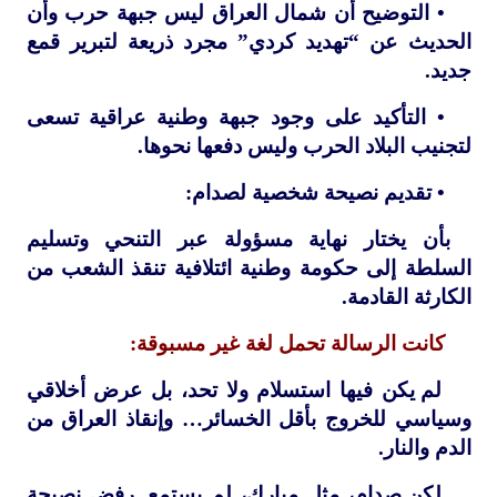
• التوضيح أن شمال العراق ليس جبهة حرب وأن
الحديث عن “تهديد كردي” مجرد ذريعة لتبرير قمع
جديد.
• التأكيد على وجود جبهة وطنية عراقية تسعى
لتجنيب البلاد الحرب وليس دفعها نحوها.
• تقديم نصيحة شخصية لصدام:
بأن يختار نهاية مسؤولة عبر التنحي وتسليم
السلطة إلى حكومة وطنية ائتلافية تنقذ الشعب من
الكارثة القادمة.
كانت الرسالة تحمل لغة غير مسبوقة:
لم يكن فيها استسلام ولا تحد، بل عرض أخلاقي
وسياسي للخروج بأقل الخسائر… وإنقاذ العراق من
الدم والنار.
لكن صدام، مثل مبارك، لم يستمع. رفض نصيحة