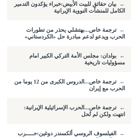
←
بيان حقائق للبيت الأبيض:خبراء يؤكدون التدمير
الكامل للمنشآت النووية الإيرانية
←
ترجمة خاص...بهتشلي يحذر من تطورات
الحرب ويدعو لدعم مبادرة حل «الكردستاني»
←
بولدان: مجلس الأمة التركي الكبير امام
مسؤوليات تاريخية
←
ترجمة خاص...الدروس الكبرى من 12 يوما من
الحرب مع إيران
←
ترجمة خاص...الحرب الإسرائيلية الإيرانية:
انتهت ولكن لم تُحل
←
الفيلسوف الروسي ألكسندر دوغين:حـــــرب