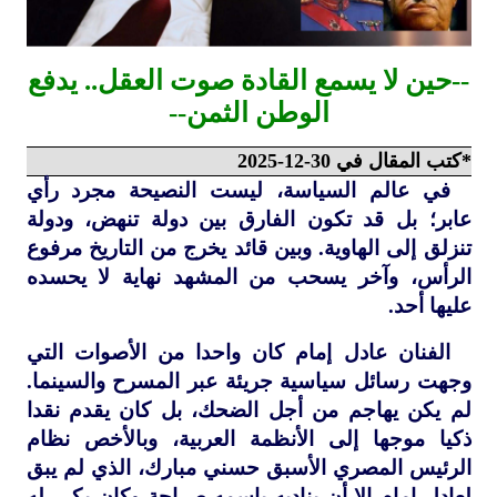
--حين لا يسمع القادة صوت العقل.. يدفع
الوطن الثمن--
*كتب المقال في 30-12-2025
في عالم السياسة، ليست النصيحة مجرد رأي
عابر؛ بل قد تكون الفارق بين دولة تنهض، ودولة
تنزلق إلى الهاوية. وبين قائد يخرج من التاريخ مرفوع
الرأس، وآخر يسحب من المشهد نهاية لا يحسده
عليها أحد.
الفنان عادل إمام كان واحدا من الأصوات التي
وجهت رسائل سياسية جريئة عبر المسرح والسينما.
لم يكن يهاجم من أجل الضحك، بل كان يقدم نقدا
ذكيا موجها إلى الأنظمة العربية، وبالأخص نظام
الرئيس المصري الأسبق حسني مبارك، الذي لم يبق
لعادل إمام إلا أن يناديه باسمه صراحة وكان يكرر له