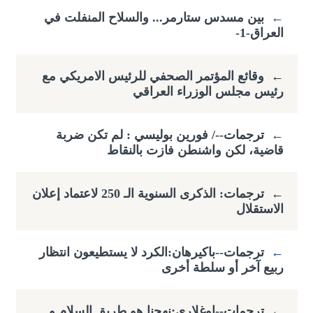
←
بين مسدس ستارمر... والسلاح المنفلت في
العراق-1-
←
وقائع المؤتمر الصحفي للرئيس الامريكي مع
رئيس مجلس الوزراء العراقي
←
ترجمات--/ فورين بوليسي : لم تكن ضربة
قاضية، لكن واشنطن فازت بالنقاط
←
ترجمات: الذكرى السنوية الـ 250 لاعتماد إعلان
الاستقلال
←
ترجمات--باكيرهان:الكرد لا يستطيعون انتظار
ربيع آخر أو سلطة أخرى
←
ترجمات--اوغلاري:نهجنا هو طريق السلام و