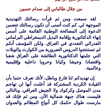
من جلال طالباني إلى صدام حسين
لقد سمعت ومن ثم قرأت رسالتك التهديدية
الموجهة لي. كم كنت أتمنى أن تكون رسالتك تتضمن
الدعوة إلى المصالحة الوطنية القائمة على أسس
إنهاء الدكتاتورية وإقامة البديل الديمقراطي البرلماني
الفدرالي التعددي في العراق. ولكن المؤسف أنكم
لم تستنتجوا الدروس الضرورية من الكوارث والويلات
التي جلبتها الدكتاتورية الطائشة على العراق شعبا
واقتصادا وجيشا وكيانا وحروبا داخلية وإقليمية
وعالمية.
إن تهديدكم لنا فارغ وباطل، لأنك تعرف حتما بأن
القيادة الكردية المشتركة قد أعلنت أنها لن تهاجم
مدن الموصل وكركوك ولا الجيش العراقي. وبالتالي
فليست هناك جبهة شمالية الآن. ومن ثم فإنك قد
مارست طوال حكمك كل أنواع المظالم والعدوان