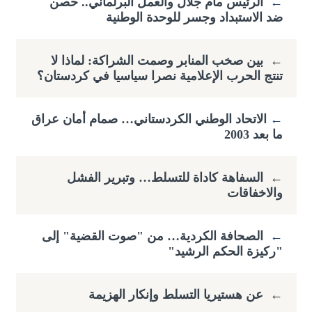
←
الرئيس مام جلال والعمل البرلماني.. حصن
ضد الاستبداد وجسر للوحدة الوطنية
←
بين صخب المنابر وصمت الشراكة: لماذا لا
تنتج الحرب الإعلامية نصرا سياسيا في كردستان؟
←
​الاتحاد الوطني الكردستاني… صمام أمان عراق
ما بعد 2003
←
السفاهة كاداة للتسلط… وتبرير الفشل
والاخفاقات
←
الصحافة الكردية… من "صوت القضية" إلى
"ركيزة الحكم الرشيد"
←
عن هستيريا التسلط وإنكار الهزيمة