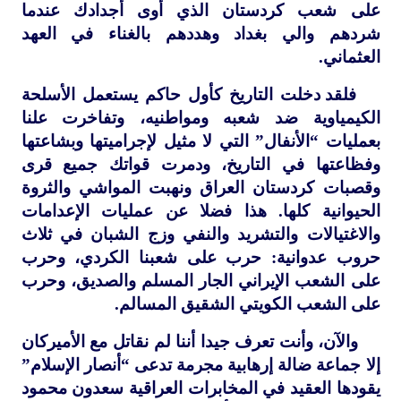
على شعب كردستان الذي أوى أجدادك عندما
شردهم والي بغداد وهددهم بالغناء في العهد
العثماني.
فلقد دخلت التاريخ كأول حاكم يستعمل الأسلحة
الكيمياوية ضد شعبه ومواطنيه، وتفاخرت علنا
بعمليات “الأنفال” التي لا مثيل لإجراميتها وبشاعتها
وفظاعتها في التاريخ، ودمرت قواتك جميع قرى
وقصبات كردستان العراق ونهبت المواشي والثروة
الحيوانية كلها. هذا فضلا عن عمليات الإعدامات
والاغتيالات والتشريد والنفي وزج الشبان في ثلاث
حروب عدوانية: حرب على شعبنا الكردي، وحرب
على الشعب الإيراني الجار المسلم والصديق، وحرب
على الشعب الكويتي الشقيق المسالم.
والآن، وأنت تعرف جيدا أننا لم نقاتل مع الأميركان
إلا جماعة ضالة إرهابية مجرمة تدعى “أنصار الإسلام”
يقودها العقيد في المخابرات العراقية سعدون محمود