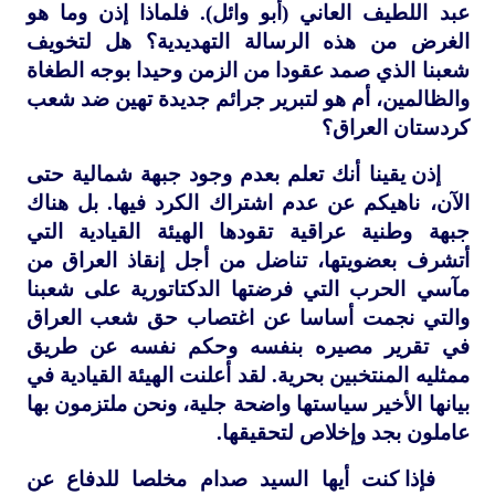
عبد اللطيف العاني (أبو وائل). فلماذا إذن وما هو
الغرض من هذه الرسالة التهديدية؟ هل لتخويف
شعبنا الذي صمد عقودا من الزمن وحيدا بوجه الطغاة
والظالمين، أم هو لتبرير جرائم جديدة تهين ضد شعب
كردستان العراق؟
إذن يقينا أنك تعلم بعدم وجود جبهة شمالية حتى
الآن، ناهيكم عن عدم اشتراك الكرد فيها. بل هناك
جبهة وطنية عراقية تقودها الهيئة القيادية التي
أتشرف بعضويتها، تناضل من أجل إنقاذ العراق من
مآسي الحرب التي فرضتها الدكتاتورية على شعبنا
والتي نجمت أساسا عن اغتصاب حق شعب العراق
في تقرير مصيره بنفسه وحكم نفسه عن طريق
ممثليه المنتخبين بحرية. لقد أعلنت الهيئة القيادية في
بيانها الأخير سياستها واضحة جلية، ونحن ملتزمون بها
عاملون بجد وإخلاص لتحقيقها.
فإذا كنت أيها السيد صدام مخلصا للدفاع عن