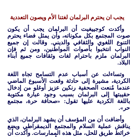
يجب ان يحترم البرلمان لغتنا الأم ويصون التعددية
وأكدت كوجييغيت أن البرلمان يجب أن يكون
صوت المجتمع بكل مكوناته، وأن يمثل فضاء يحترم
التنوع اللغوي والثقافي والديني. وقالت إن جميع
النواب انتخبوا بأصوات المواطنين، ومن ثم فإن
البرلمان ملزم باحترام لغات وثقافات جميع أبناء
البلاد.
وتساءلت عن أسباب عدم التسامح تجاه اللغة
الكردية، مشيرة إلى حادثة وقعت الأسبوع الماضي
عندما مُنعت الصحفية رنكين عزيز أوغلو من إدخال
حقيبتها إلى البرلمان بسبب وجود عبارة مكتوبة
باللغة الكردية عليها تقول: «صحافة حرة، مجتمع
حر».
وأضافت أن من المؤسف أن يشهد البرلمان، الذي
يناقش عملية السلام والمجتمع الديمقراطي ويضع
خرائط طريق للحل، مثل هذه الممارسات. وأكدت أن