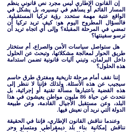
إن القانون الإطاري ليس مجرد نص قانوني ينظم
المسار القائم أو يساهم في تيسيره، بل يشكل في
الواقع عتبة مهمة ستحدد رؤية تركيا المستقبلية.
فالسؤال المطروح اليوم هو: كيف تريد تركيا أن
تمضي في المرحلة المقبلة؟ وإلى أي اتجاه تريد أن
ترسو سفينتها؟
هل ستواصل سياسات الأمن والصراع، أم ستختار
طريق الحوار لمعالجة مشكلاتها، وتبحث عن الحلول
داخل البرلمان، وتبني آليات قانونية تضمن استدامة
هذه الحلول؟
إننا نقف أمام مرحلة تاريخية ومفترق طرق حاسم
سيجيب عن هذه الأسئلة. ولذلك فإننا لا ننظر إلى
هذه القضية باعتبارها مسألة تقنية أو إجرائية، بل
نتحدث عن حياة 86 مليون مواطن يعيشون في هذا
البلد، وعن مستقبل الأجيال القادمة، وعن طبيعة
الدولة التي نريد أن نعيش فيها.
وعندما نناقش القانون الإطاري، فإننا في الحقيقة
نناقش إمكانية بناء بلد ديمقراطي ومتساو وحر