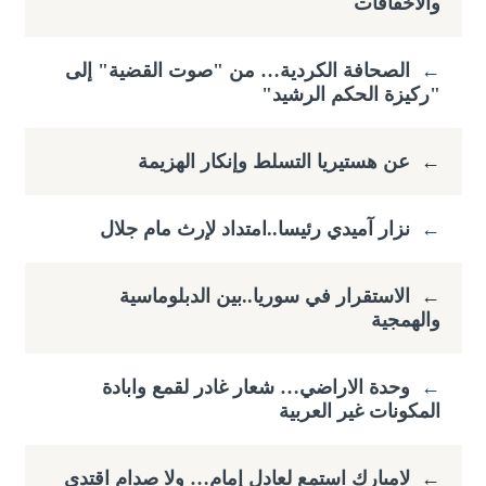
والاخفاقات
←
الصحافة الكردية… من "صوت القضية" إلى
"ركيزة الحكم الرشيد"
←
عن هستيريا التسلط وإنكار الهزيمة
←
نزار آميدي رئيسا..امتداد لإرث مام جلال
←
الاستقرار في سوريا..بين الدبلوماسية
والهمجية
←
وحدة الاراضي… شعار غادر لقمع وابادة
المكونات غير العربية
←
لامبارك استمع لعادل إمام… ولا صدام اقتدى