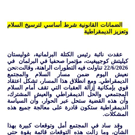
الضمانات القانونية شرط أساسي لترسيخ السلام
وتعزيز الديمقراطية
عقدت نائبة رئيس الكتلة البرلمانية، غوليستان
كيليتش كوجييغيت، مؤتمرا صحفيا في البرلمان في
22/6/2026 تناولت فيه التطورات الراهنة، وقالت:نحن
نعيش اليوم ضمن مسار السلام والمجتمع
الديمقراطي. ومع انطلاق هذا المسار، تشكل اعتقاد
قوي بإمكانية إزالة العقبات التي تقف أمام السلام
المجتمعي والحل الديمقراطي والعيش المشترك،
وأن هذه القضية ستحل عبر الحوار، وأن السياسة
الديمقراطية ستكون قادرة على معالجة جميع هذه
المشكلات.
وقد ساد في المجتمع أمل وتوقعات كبيرة بهذا
الشأن، وما زالت هذه التوقعات قائمة بقوة حتى