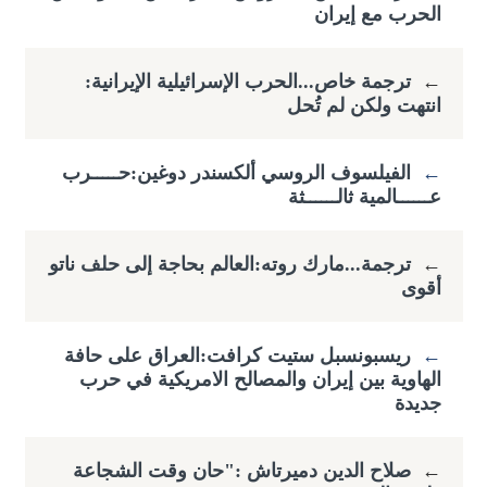
الحرب مع إيران
←
ترجمة خاص...الحرب الإسرائيلية الإيرانية:
انتهت ولكن لم تُحل
←
الفيلسوف الروسي ألكسندر دوغين:حـــــرب
عــــــالمية ثالــــــثة
←
ترجمة...مارك روته:العالم بحاجة إلى حلف ناتو
أقوى
←
ريسبونسبل ستيت كرافت:العراق على حافة
الهاوية بين إيران والمصالح الامريكية في حرب
جديدة
←
صلاح الدين دميرتاش :"حان وقت الشجاعة