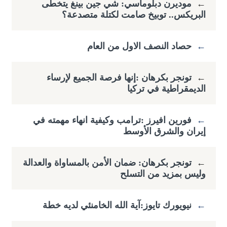
←
موديرن دبلوماسي: شي جين بينغ يتخطى
البريكس.. توبيخ صامت لكتلة متصدعة؟
←
حصاد النصف الاول من العام
←
تونجر بكرهان :إنها فرصة الجميع لإرساء
الديمقراطية في تركيا
←
فورين افيرز :ترامب وكيفية انهاء مهمته في
إيران والشرق الأوسط
←
تونجر بكرهان: ضمان الأمن بالمساواة والعدالة
وليس بمزيد من التسلح
←
نيويورك تايوز:آية الله الخامنئي لديه خطة