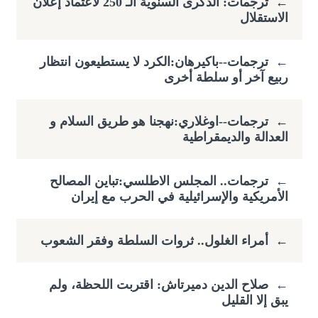
←
ترجمات: الذكرى السنوية الـ 250 لاعتماد إعلان
الاستقلال
←
ترجمات--باكيرهان:الكرد لا يستطيعون انتظار
ربيع آخر أو سلطة أخرى
←
ترجمات--اوغلاري:نهجنا هو طريق السلام و
العدالة والديمقراطية
←
ترجمات.. المجلس الاطلسي:تباين المصالح
الأمريكية والإسرائيلية في الحرب مع إيران
←
أمراء الغلول.. ثروات السلطة وفقر الشعوب
←
صلاح الدين دميرتاش: اقتربت اللحظة، ولم
يبق إلا القليل