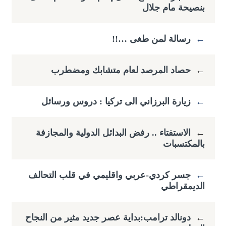
بنصيحة مام جلال
←
رسالة لمن طغى …!!
←
حصاد المرصد لعام متشابك ومضطرب
←
زيارة البرزاني الى تركيا : دروس ورسائل
←
الاستفتاء .. رفض البدائل الدولية والمجازفة
بالمكتسبات
←
جسر كردي-عربي واقليمي في قلب التحالف
الديمقراطي
←
دونالد ترامب:بداية عصر جديد مثير من النجاح