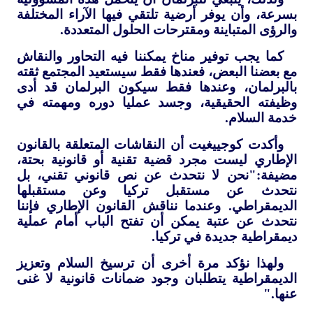
بسرعة، وأن يوفر أرضية تلتقي فيها الآراء المختلفة
والرؤى المتباينة ومقترحات الحلول المتعددة.
كما يجب توفير مناخ يمكننا فيه التحاور والنقاش
مع بعضنا البعض، فعندها فقط سيستعيد المجتمع ثقته
بالبرلمان، وعندها فقط سيكون البرلمان قد أدى
وظيفته الحقيقية، وجسد عمليا دوره ومهمته في
خدمة السلام.
وأكدت كوجييغيت أن النقاشات المتعلقة بالقانون
الإطاري ليست مجرد قضية تقنية أو قانونية بحتة،
مضيفة:"نحن لا نتحدث عن نص قانوني تقني، بل
نتحدث عن مستقبل تركيا وعن مستقبلها
الديمقراطي. وعندما نناقش القانون الإطاري فإننا
نتحدث عن عتبة يمكن أن تفتح الباب أمام عملية
ديمقراطية جديدة في تركيا.
ولهذا نؤكد مرة أخرى أن ترسيخ السلام وتعزيز
الديمقراطية يتطلبان وجود ضمانات قانونية لا غنى
عنها."