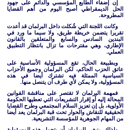
إن إضفاء الطابع المؤسسي والدائم على جهود
الحل الديمقراطي أصبح اليوم من أهم القضايا
المطروحة.
وكانت اللجنة التي شُكلت داخل البرلمان قد أعدت
تقريرا يتضمن خريطة طريق، ولا سيما ما ورد في
البندين السادس والسابع والمتعلقين بالقانون
الإطاري، وهي مقترحات ما تزال بانتظار التطبيق
العملي.
وبطبيعة الحال، تقع المسؤولية الأساسية على
عاتق الحزب الحاكم، لكن البرلمان وجميع الأحزاب
السياسية الممثلة فيه تشترك أيضا في هذه
المسؤولية، ولا يمكن لأي طرف أن يتنصل منها.
فمهمة البرلمان لا تقتصر على مناقشة القوانين
المحالة إليه أو إقرار التشريعات التي تعطيها الحكومة
الأولوية، بل إن تعزيز السلام المجتمعي وطرح القضايا
الحقيقية للنقاش والحوار تحت قبة البرلمان يعد أيضا
من المهام الجوهرية للمؤسسة التشريعية.
ولذلك، ينبغي للبرلمان أن يتحمل هذه المسؤولية