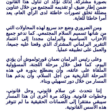
بصورة مشتركة. لذلك نؤكد أن تناول هذا القانون
ضمن إطار ضيق، أو تقديمه للمجتمع من خلال عناوين
مضللة تخلق تصورات خاطئة لدى الرأي العام، يعد
أمرا خاطئا للغاية.
ومن الضروري وضع حد سريع لهذه المحاولات التي
من شأنها تسميم السلام المجتمعي. كما ندعو جميع
الأحزاب السياسية والبرلمان مجددا إلى اعتماد
التقرير البرلماني المشترك الذي وقعنا عليه جميعا،
والعمل على تطبيقه عمليا.
وعلى رئيس البرلمان نعمان قورتولموش أن يؤدي
اليوم، كما فعل خلال مرحلة اللجنة، المسؤولية
الملقاة على عاتقه، وأن يضطلع بدوره في هذه
المرحلة التاريخية من أجل السلام، وأن يدعم هذا
المسار من خلال دور تسهيلي وبناء.
إننا نتحدث عن سلام قانوني، وحل قانوني،
وخطوات قانونية. ونؤكد مرة أخرى أن هذا المسار
سيبقى مفتقرا إلى الضمانات الحقيقية ما لم تتوفر
هذه الأسس القانونية.