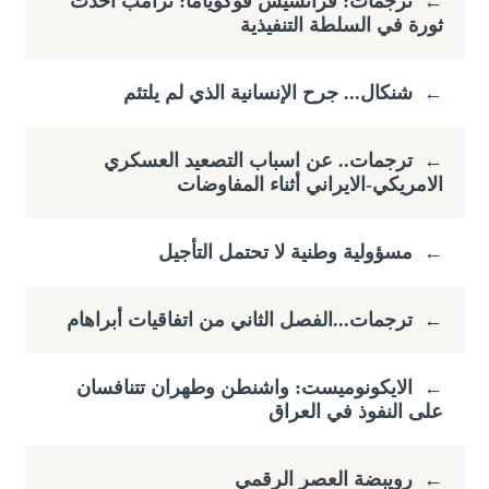
←
ترجمات: فرانسيس فوكوياما: ​ترامب أحدث
ثورة في السلطة التنفيذية
←
شنكال... جرح الإنسانية الذي لم يلتئم
←
ترجمات.. عن اسباب التصعيد العسكري
الامريكي-الايراني أثناء المفاوضات
←
مسؤولية وطنية لا تحتمل التأجيل
←
ترجمات...الفصل الثاني من اتفاقيات أبراهام
←
الايكونوميست: واشنطن وطهران تتنافسان
على النفوذ في العراق
←
رويبضة العصر الرقمي