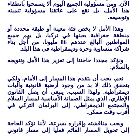
الآن. ومن مسؤولية الجميع اليوم ألا يسمحوا بانطفاء
هذا الأمل، بل تقع على عاتقنا مسؤولية تنميته
وتوسيعه.
وهذا الأمل لا يخص فئة معينة أو طبقة محددة أو
منطقة جغرافية بعينها في تركيا، بل يهم جميع
المواطنين البالغ عددهم 86 مليونا، من أجل بناء
شراكة متساوية وحرة وديمقراطية في هذا البلد.
ونؤكد مجددا حاجتنا إلى تعزيز هذا الأمل وتتويجه
بالسلام.
نعم، يجب أن يتقدم هذا المسار إلى الأمام، ولكي
يتحقق ذلك لا بد من وجود أرضية قانونية وآليات
ديمقراطية. ولهذا السبب، ينبغي أن يصل القانون
الإطاري، الذي يمثل الضمانة الأساسية لمسار السلام
والمجتمع الديمقراطي، إلى البرلمان التركي في
أقرب وقت ممكن.
ويجب مناقشته وإقراره بسرعة، لأننا نؤكد الحاجة
إلى تحويل المسار القائم فعليا إلى مسار قانوني