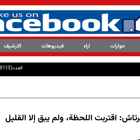
حوارات
اراء
فیدیوهات
الارشیف
العدد(8113 ) من مجلة المرصد التحليلية والتوثيقية
تاش: اقتربت اللحظة، ولم يبق إلا القليل