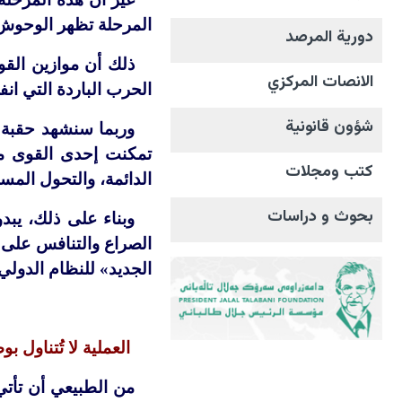
المرحلة تظهر الوحوش
دورية المرصد
ذلك أن موازين القوى
الانصات المرکزي
الحرب الباردة التي انف
شؤون قانونية
وربما سنشهد حقبة ط
تمكنت إحدى القوى من
كتب ومجلات
الدائمة، والتحول المست
بحوث و دراسات
وبناء على ذلك، يبد
الصراع والتنافس على ا
الجديد» للنظام الدولي 
العملية لا تُتناول ب
من الطبيعي أن تأتي 