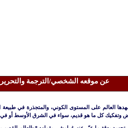
عن موقعه الشخصي/الترجمة والتحرير:
هدها العالم على المستوى الكوني، والمتجذرة في طبيعة الر
يض وتفكيك كل ما هو قديم، سواء في الشرق الأوسط أو في ت
 تجسد بدقة ما عبّر عنه غرامشي بقوله: *«العالم القديم ي