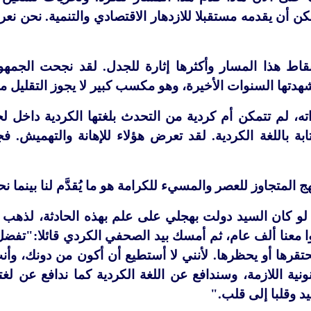
كن أن يقدمه مستقبلا للازدهار الاقتصادي والتنمية. نحن نع
ط هذا المسار وأكثرها إثارة للجدل. لقد نجحت الجمهوري
هدتها السنوات الأخيرة، وهو مكسب كبير لا يجوز التقليل من 
ه، لم تتمكن أم كردية من التحدث بلغتها الكردية داخل ل
ة باللغة الكردية. لقد تعرض هؤلاء للإهانة والتهميش. فج
 المتجاوز للعصر والمسيء للكرامة هو ما يُقدَّم لنا بينما 
 لو كان السيد دولت بهجلي على علم بهذه الحادثة، لذهب ب
وا معنا ألف عام، ثم أمسك بيد الصحفي الكردي قائلا:"تفضل 
يحتقرها أو يحظرها. لأنني لا أستطيع أن أكون من دونك، وأ
ونية اللازمة، وسندافع عن اللغة الكردية كما ندافع عن لغت
يد وقلبا إلى قلب."