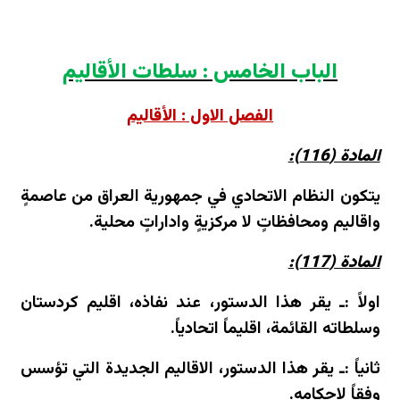
الباب الخامس : سلطات الأقاليم
الفصل الاول : الأقاليم
المادة (116):
يتكون النظام الاتحادي في جمهورية العراق من عاصمةٍ
واقاليم ومحافظاتٍ لا مركزيةٍ واداراتٍ محلية.
المادة (117):
اولاً :ـ يقر هذا الدستور، عند نفاذه، اقليم كردستان
وسلطاته القائمة، اقليماً اتحادياً.
ثانياً :ـ يقر هذا الدستور، الاقاليم الجديدة التي تؤسس
وفقاً لاحكامه.