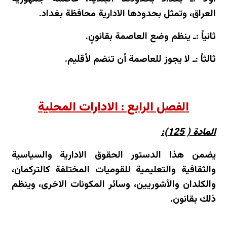
العراق، وتمثل بحدودها الادارية محافظة بغداد.
ثانياً :ـ ينظم وضع العاصمة بقانونٍ.
ثالثاً :ـ لا يجوز للعاصمة أن تنضم لأقليم.
الفصل الرابع : الادارات المحلية
المادة ( 125):
يضمن هذا الدستور الحقوق الادارية والسياسية
والثقافية والتعليمية للقوميات المختلفة كالتركمان،
والكلدان والآشوريين، وسائر المكونات الاخرى، وينظم
ذلك بقانون.