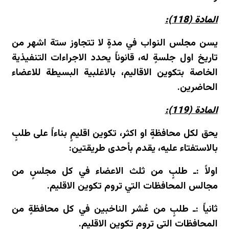
المادة (118):
يسن مجلس النواب في مدةٍ لا تتجاوز ستة اشهر من
تاريخ اول جلسةٍ له، قانوناً يحدد الاجراءات التنفيذية
الخاصة بتكوين الاقاليم، بالاغلبية البسيطة للاعضاء
الحاضرين.
المادة (119):
يحق لكل محافظةٍ او اكثر، تكوين اقليمٍ بناءاً على طلبٍ
بالاستفتاء عليه، يقدم بأحدى طريقتين:
اولاً :ـ طلبٍ من ثلث الاعضاء في كل مجلسٍ من
مجالس المحافظات التي تروم تكوين الاقليم.
ثانياً :ـ طلبٍ من عُشر الناخبين في كل محافظةٍ من
المحافظات التي تروم تكوين الاقليم.