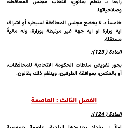
رابعاً :ـ ينظم بقانونٍ، انتخاب مجلس المحافظة،
وصلاحياتها.
خامساً :ـ لا يخضع مجلس المحافظة لسيطرة أو اشراف
اية وزارة او اية جهة غير مرتبطة بوزارة، وله ماليةٌ
مستقلة.
المادة ( 123):
يجوز تفويض سلطات الحكومة الاتحادية للمحافظات،
أو بالعكس، بموافقة الطرفين، وينظم ذلك بقانون.
الفصل الثالث : العاصمة
المادة ( 124):
اولاً :ـ بغداد بحدودها البلدية، عاصمة جمهورية