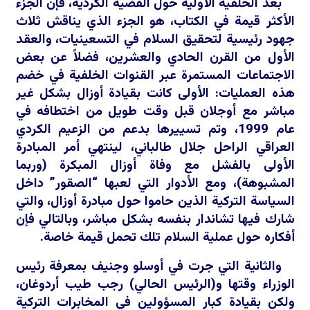
بعد الخلفية الأولية حول القضية الكردية، فإن الجزء
الأكثر قيمة في الكتاب، هو الجزء الذي يناقش ثلاث
جهود رئيسية لتحقيق السلام في التسعينيات، والعقد
الأول من القرن الحادي والعشرين، فضلاً عن بعض
الاجتماعات المستمرة عبر القنوات الخلفية في خضم
هذه العمليات: الأولى كانت بقيادة أوزال بشكل غير
مباشر مع أوجلان قبل وقت طويل من اختطافه في
عام 1999، وتم تسييرها بدعم من الزعيم الكردي
العراقي الراحل جلال طالباني، لينتهي أمر المبادرة
الأولى بالفشل مع وفاة أوزال المبكرة (وربما
المشبوهة)، ومع الأدوار التي لعبها “الصقور” داخل
السياسة التركية الذين حاموا حول مبادرة أوزال، والتي
شارك فيها تشاندار بنفسه بشكل مباشر، وبالتالي فإن
أفكاره حول عملية السلام تلك تحمل قيمة خاصة.
والثانية التي جرت في أوسلو وجنيف بمعرفة رئيس
الوزراء وقتها و(الرئيس الحالي) رجب طيب أردوغان،
ولكن بقيادة كبار المسؤولين في المخابرات التركية