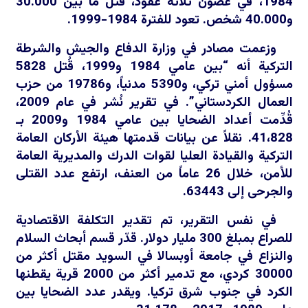
1984، في غضون ثلاثة عقود، قُتل ما بين 30.000
و40.000 شخص. تعود للفترة 1984-1999.
وزعمت مصادر في وزارة الدفاع والجيش والشرطة
التركية أنه “بين عامي 1984 و1999، قُتل 5828
مسؤول أمني تركي، و5390 مدنياً، و19786 من حزب
العمال الكردستاني”. في تقرير نُشر في عام 2009،
قُدِّمت أعداد الضحايا بين عامي 1984 و2009 بـ
41،828. نقلاً عن بيانات قدمتها هيئة الأركان العامة
التركية والقيادة العليا لقوات الدرك والمديرية العامة
للأمن، خلال 26 عاماً من العنف، ارتفع عدد القتلى
والجرحى إلى 63443.
في نفس التقرير، تم تقدير التكلفة الاقتصادية
للصراع بمبلغ 300 مليار دولار. قدّر قسم أبحاث السلام
والنزاع في جامعة أوبسالا في السويد مقتل أكثر من
30000 كردي، مع تدمير أكثر من 2000 قرية يقطنها
الكرد في جنوب شرق تركيا. ويقدر عدد الضحايا بين