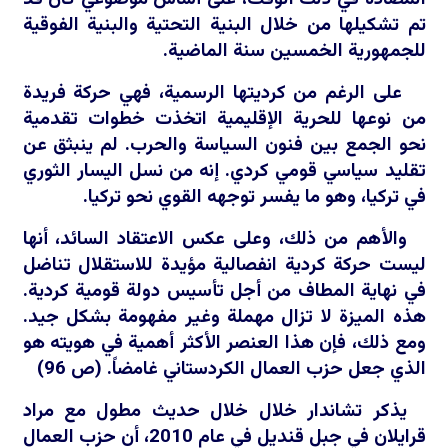
تم تشكيلها من خلال البنية التحتية والبنية الفوقية
للجمهورية الخمسين سنة الماضية.
على الرغم من كرديتها الرسمية، فهي حركة فريدة
من نوعها للحرية الإقليمية اتخذت خطوات تقدمية
نحو الجمع بين فنون السياسة والحرب. لم ينبثق عن
تقليد سياسي قومي كردي. إنه من نسل اليسار الثوري
في تركيا، وهو ما يفسر توجهه القوي نحو تركيا.
والأهم من ذلك، وعلى عكس الاعتقاد السائد، أنها
ليست حركة كردية انفصالية مؤيدة للاستقلال تناضل
في نهاية المطاف من أجل تأسيس دولة قومية كردية.
هذه الميزة لا تزال مهملة وغير مفهومة بشكل جيد.
ومع ذلك، فإن هذا العنصر الأكثر أهمية في هويته هو
الذي جعل حزب العمال الكردستاني غامضاً. (ص 96)
يذكر تشاندار خلال خلال حديث مطول مع مراد
قرايلان في جبل قنديل في عام 2010، أن حزب العمال