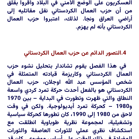
العسكريون على الوضع الأمني في البلاد وأقروا بقلق
من أن حزب العمال الكردستاني نقل مقاتليه إلى
أراضي العراق ونجا. لذلك، اعتبروا حزب العمال
الكردستاني بأنه لم يهزم.
4.التصور الدائم عن حزب العمال الكردستاني
في هذا الفصل يقوم تشاندار بتحليل نشوء حزب
العمال الكردستاني وكاريزمة قيادته المتمثلة في
شخص المؤسس عبد الله اوجلان، حزب العمال
الكردستاني هو بالفعل أحدث حركة تمرد كردي واسعة
النطاق والتي ظهرت وتطورت في البداية – بين 1970
و1980 – كحركة تمرد أيديولوجية. ولكن في وقت
لاحق من 1980 إلى 1990، كان تطورها كحركة سياسية
وتشغيلية، لمجموعة نظرية طوباوية انطلقت مع
استكشاف نظري عملي للثورات العاصفة والثورات
المضادة في ذلك الوقت، على أساس موضوعي كان قد