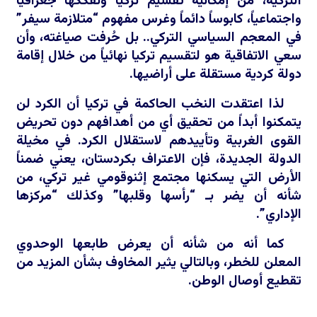
التركية، من إمكانية تقسيم تركيا وتفككها جغرافياً
واجتماعياً، كابوساً دائماً وغرس مفهوم “متلازمة سيفر”
في المعجم السياسي التركي.. بل حُرفت صياغته، وأن
سعي الاتفاقية هو لتقسيم تركيا نهائياً من خلال إقامة
دولة كردية مستقلة على أراضيها.
لذا اعتقدت النخب الحاكمة في تركيا أن الكرد لن
يتمكنوا أبداً من تحقيق أي من أهدافهم دون تحريض
القوى الغربية وتأييدهم لاستقلال الكرد. في مخيلة
الدولة الجديدة، فإن الاعتراف بكردستان، يعني ضمناً
الأرض التي يسكنها مجتمع إثنوقومي غير تركي، من
شأنه أن يضر بـ “رأسها وقلبها” وكذلك “مركزها
الإداري”.
كما أنه من شأنه أن يعرض طابعها الوحدوي
المعلن للخطر، وبالتالي يثير المخاوف بشأن المزيد من
تقطيع أوصال الوطن.