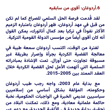
6.أردوغان: أقوى من سابقيه
لقد قُدمت فرصة الحل السلمي للصراع كما لم تكن
من قبل في عهد أردوغان، ظهر أردوغان باعتباره الزعيم
الأكثر نفوذاً في تركيا بعد كمال أتاتورك، يمكن القول
أنه كان أقوى أيضاً من مؤسس الدولة القومية التركية.
لفترة من الوقت، اكتسب أردوغان سمعة طيبة في
معالجة القضية الكردية بجرأة وإصرار بطريقة غير
مسبوقة تجاوزت حتى أوزال. تمت الإشادة بمبادراته
السلمية التي ألهمت الأمل لحل القضية الكردية خلال
العقد الممتد بين 2005-2015.
مع بداية عام 2003، واجه رجب طيب أردوغان
وحكومته، المؤلفة بشكل أساسي من إسلاميين
سياسيين عديمي الخبرة في الواجبات الحكومية، نخبة
حاكمة علمانية معادية، ومع ذلك، تمكنت البلاد من
تحقيق بداية جديدة في الألفية الجديدة، مع دعم عبر