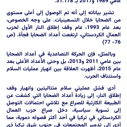
عامي 1989 و2017 بـ 31.178.
تشير بياناته إلى أنه تم الوصول إلى أعلى مستوى
من الضحايا خلال التسعينيات. على وجه الخصوص،
بعد عام 1993، عام وقف إطلاق النار الأول لحزب
العمال الكردستاني، ارتفعت أعداد الضحايا فجأة. (ص
76- 77)
وبالمثل، فإن الحركة التصاعدية في أعداد الضحايا
بين عامي 2011 و2013، بل وحتى الأعداد الأعلى بعد
عام 2015، أظهرت العلاقة بين انهيار عمليات السلام
واستئناف الحرب.
أدى فشل عمليتي سلام متتاليتين وانهيار وقف
إطلاق النار، إلى زيادة أعداد الضحايا التي كشفت عن
الطبيعة الكارثية للصراع مع تلاشي احتمالات التوصل
إلى تسوية سياسية، دخل صراع حزب العمال
الكردستاني في تركيا في أحد أكثر فصوله دموية، مما
أدى إلى تدمير المجتمعات في جنوب شرق تركيا ذي