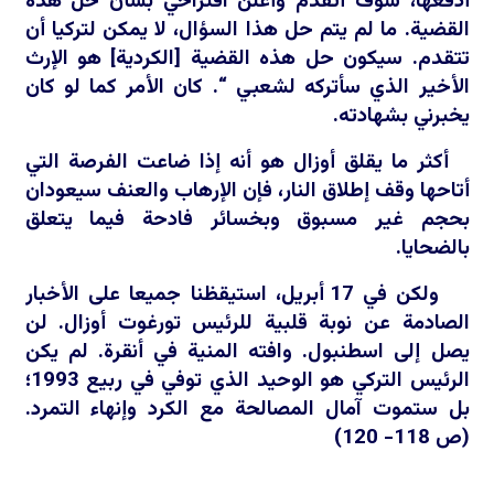
أدفعها، سوف أتقدم وأعلن اقتراحي بشأن حل هذه
القضية. ما لم يتم حل هذا السؤال، لا يمكن لتركيا أن
تتقدم. سيكون حل هذه القضية [الكردية] هو الإرث
الأخير الذي سأتركه لشعبي “. كان الأمر كما لو كان
يخبرني بشهادته.
أكثر ما يقلق أوزال هو أنه إذا ضاعت الفرصة التي
أتاحها وقف إطلاق النار، فإن الإرهاب والعنف سيعودان
بحجم غير مسبوق وبخسائر فادحة فيما يتعلق
بالضحايا.
ولكن في 17 أبريل، استيقظنا جميعا على الأخبار
الصادمة عن نوبة قلبية للرئيس تورغوت أوزال. لن
يصل إلى اسطنبول. وافته المنية في أنقرة. لم يكن
الرئيس التركي هو الوحيد الذي توفي في ربيع 1993؛
بل ستموت آمال المصالحة مع الكرد وإنهاء التمرد.
(ص 118- 120)