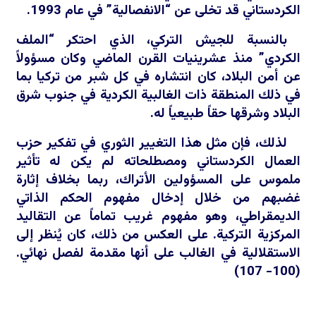
الكردستاني قد تخلى عن “الانفصالية” في عام 1993.
بالنسبة للجيش التركي، الذي احتكر “الملف
الكردي” منذ عشرينيات القرن الماضي وكان مسؤولاً
عن أمن البلاد، كان انتشاره في كل شبر من تركيا بما
في ذلك المنطقة ذات الغالبية الكردية في جنوب شرق
البلاد وشرقها حقاً طبيعياً له.
لذلك، فإن مثل هذا التغيير الثوري في تفكير حزب
العمال الكردستاني ومصطلحاته لم يكن له تأثير
ملموس على المسؤولين الأتراك، ربما بخلاف إثارة
غضبهم من خلال إدخال مفهوم الحكم الذاتي
الديمقراطي، وهو مفهوم غريب تماماً عن التقاليد
المركزية التركية. على العكس من ذلك، كان يُنظر إلى
الاستقلالية في الغالب على أنها مقدمة لفصل نهائي.
(100- 107)