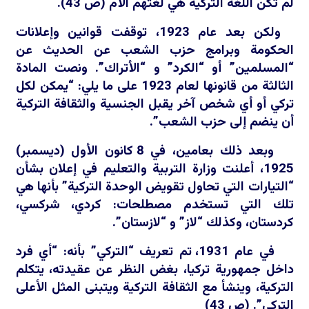
لم تكن اللغة التركية هي لغتهم الأم (ص 43).
ولكن بعد عام 1923، توقفت قوانين وإعلانات
الحكومة وبرامج حزب الشعب عن الحديث عن
“المسلمين” أو “الكرد” و “الأتراك”. ونصت المادة
الثالثة من قانونها لعام 1923 على ما يلي: “يمكن لكل
تركي أو أي شخص آخر يقبل الجنسية والثقافة التركية
أن ينضم إلى حزب الشعب”.
وبعد ذلك بعامين، في 8 كانون الأول (ديسمبر)
1925، أعلنت وزارة التربية والتعليم في إعلان بشأن
“التيارات التي تحاول تقويض الوحدة التركية” بأنها هي
تلك التي تستخدم مصطلحات: كردي، شركسي،
كردستان، وكذلك “لاز” و “لازستان”.
في عام 1931، تم تعريف “التركي” بأنه: “أي فرد
داخل جمهورية تركيا، بغض النظر عن عقيدته، يتكلم
التركية، وينشأ مع الثقافة التركية ويتبنى المثل الأعلى
التركي”. (ص 43)