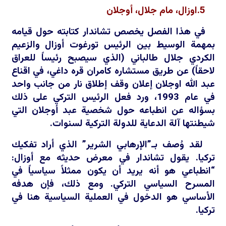
5.اوزال، مام جلال، أوجلان
في هذا الفصل يخصص تشاندار كتابته حول قيامه
بمهمة الوسيط بين الرئيس تورغوت أوزال والزعيم
الكردي جلال طالباني (الذي سيصبح رئيساً للعراق
لاحقاً) عن طريق مستشاره كامران قره داغي، في اقناع
عبد الله اوجلان إعلان وقف إطلاق نار من جانب واحد
في عام 1993، ورد فعل الرئيس التركي على ذلك
بسؤاله عن انطباعه حول شخصية عبد أوجلان التي
شيطنتها آلة الدعاية للدولة التركية لسنوات.
لقد وُصف بـ”الإرهابي الشرير” الذي أراد تفكيك
تركيا. يقول تشاندار في معرض حديثه مع أوزال:
“انطباعي هو أنه يريد أن يكون ممثلاً سياسياً في
المسرح السياسي التركي. ومع ذلك، فإن هدفه
الأساسي هو الدخول في العملية السياسية هنا في
تركيا.