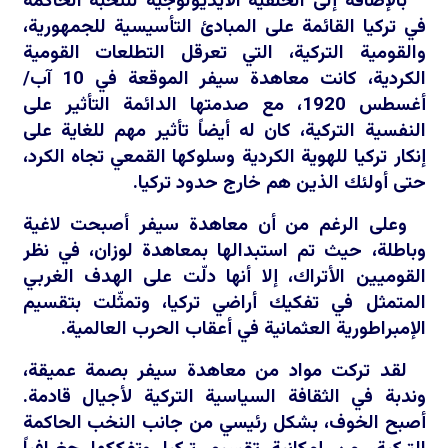
بالإضافة إلى الخلفية الأيديولوجية للنخبة الحاكمة
في تركيا القائمة على المبادئ التأسيسية للجمهورية،
والقومية التركية، التي تعرقل التطلعات القومية
الكردية، كانت معاهدة سيفر الموقعة في 10 آب/
أغسطس 1920، مع صدمتها الدائمة التأثير على
النفسية التركية، كان له أيضاً تأثير مهم للغاية على
إنكار تركيا للهوية الكردية وسلوكها القمعي تجاه الكرد،
حتى أولئك الذين هم خارج حدود تركيا.
وعلى الرغم من أن معاهدة سيفر أصبحت لاغية
وباطلة، حيث تم استبدالها بمعاهدة لوزان، في نظر
القوميين الأتراك، إلا أنها دلّت على الهدف الغربي
المتمثل في تفكيك أراضي تركيا، وتمثّلت بتقسيم
الإمبراطورية العثمانية في أعقاب الحرب العالمية.
لقد تركت مواد من معاهدة سيفر بصمة عميقة،
وندبة في الثقافة السياسية التركية لأجيال قادمة.
أصبح الخوف، بشكل رئيسي من جانب النخب الحاكمة