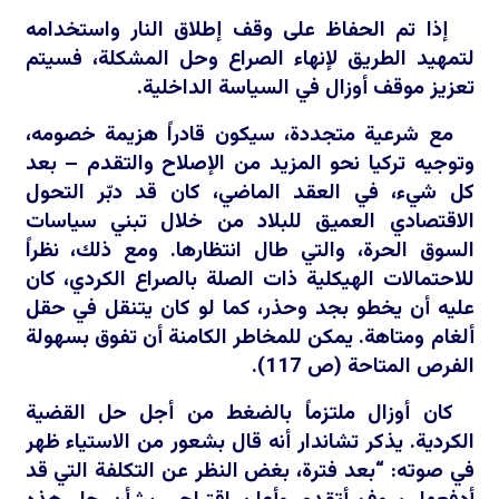
إذا تم الحفاظ على وقف إطلاق النار واستخدامه
لتمهيد الطريق لإنهاء الصراع وحل المشكلة، فسيتم
تعزيز موقف أوزال في السياسة الداخلية.
مع شرعية متجددة، سيكون قادراً هزيمة خصومه،
وتوجيه تركيا نحو المزيد من الإصلاح والتقدم – بعد
كل شيء، في العقد الماضي، كان قد دبّر التحول
الاقتصادي العميق للبلاد من خلال تبني سياسات
السوق الحرة، والتي طال انتظارها. ومع ذلك، نظراً
للاحتمالات الهيكلية ذات الصلة بالصراع الكردي، كان
عليه أن يخطو بجد وحذر، كما لو كان يتنقل في حقل
ألغام ومتاهة. يمكن للمخاطر الكامنة أن تفوق بسهولة
الفرص المتاحة (ص 117).
كان أوزال ملتزماً بالضغط من أجل حل القضية
الكردية. يذكر تشاندار أنه قال بشعور من الاستياء ظهر
في صوته: “بعد فترة، بغض النظر عن التكلفة التي قد