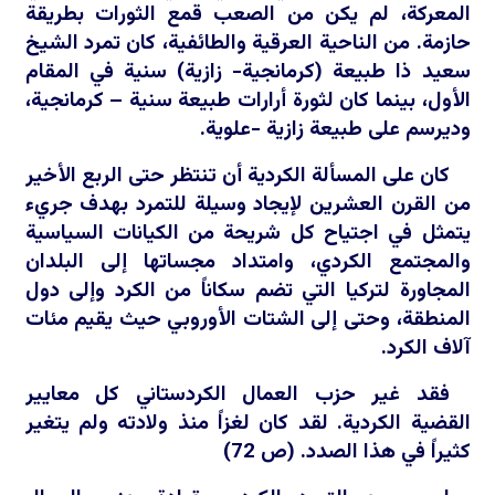
المعركة، لم يكن من الصعب قمع الثورات بطريقة
حازمة. من الناحية العرقية والطائفية، كان تمرد الشيخ
سعيد ذا طبيعة (كرمانجية- زازية) سنية في المقام
الأول، بينما كان لثورة أرارات طبيعة سنية – كرمانجية،
وديرسم على طبيعة زازية -علوية.
كان على المسألة الكردية أن تنتظر حتى الربع الأخير
من القرن العشرين لإيجاد وسيلة للتمرد بهدف جريء
يتمثل في اجتياح كل شريحة من الكيانات السياسية
والمجتمع الكردي، وامتداد مجساتها إلى البلدان
المجاورة لتركيا التي تضم سكاناً من الكرد وإلى دول
المنطقة، وحتى إلى الشتات الأوروبي حيث يقيم مئات
آلاف الكرد.
فقد غير حزب العمال الكردستاني كل معايير
القضية الكردية. لقد كان لغزاً منذ ولادته ولم يتغير
كثيراً في هذا الصدد. (ص 72)