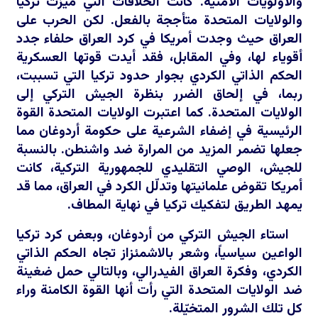
والأولويات الأمنية. كانت الخلافات التي ميزت تركيا
والولايات المتحدة متأججة بالفعل. لكن الحرب على
العراق حيث وجدت أمريكا في كرد العراق حلفاء جدد
أقوياء لها، وفي المقابل، فقد أيدت قوتها العسكرية
الحكم الذاتي الكردي بجوار حدود تركيا التي تسببت،
ربما، في إلحاق الضرر بنظرة الجيش التركي إلى
الولايات المتحدة. كما اعتبرت الولايات المتحدة القوة
الرئيسية في إضفاء الشرعية على حكومة أردوغان مما
جعلها تضمر المزيد من المرارة ضد واشنطن. بالنسبة
للجيش، الوصي التقليدي للجمهورية التركية، كانت
أمريكا تقوض علمانيتها وتدلّل الكرد في العراق، مما قد
يمهد الطريق لتفكيك تركيا في نهاية المطاف.
استاء الجيش التركي من أردوغان، وبعض كرد تركيا
الواعين سياسياً، وشعر بالاشمئزاز تجاه الحكم الذاتي
الكردي، وفكرة العراق الفيدرالي، وبالتالي حمل ضغينة
ضد الولايات المتحدة التي رأت أنها القوة الكامنة وراء
كل تلك الشرور المتخيّلة.