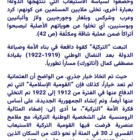
وخضعوا لسياسة الاستيعاب التي تنتهجها الدولة؛
بعبارة أخرى، تخلى ملايين المسلمين عن كونهم: كرد
وعرب وشركس وبلغار وجورجيين ولاز وألبانيين
وبوسنيين، أي تخلوا عن هوياتهم الأصلية ليصبحوا
أتراكاً ضمن عملية شاقة ومكثّفة (ص 42).
اتبعت “التركيّة” كقوة دافعة في بناء الأمة وصياغة
الدولة بعد النضال الوطني (1919-1922) بقيادة
مصطفى كمال (أتاتورك) مساراً تطورياً.
حيث تم اتخاذ خيار جذري. من الواضح أن العثمانية
لم تعد خياراً، كذلك فإن “القومية الإسلامية” التي تم
الدفاع عنها في الفترة من 1912 إلى 1922 تم التخلي
عنها أيضاً، وتم إنشاء الجمهورية الجديدة، على أساس
فكرة الأمة “التركية”، ما أدى إلى: إضفاء المثالية
الرومنسية على الشخصية الوطنية التركية، مع ملامح
عنصرية فرضت فيها القومية التركية الاستيعاب
القسري لـ 30 في المئة أو نحو ذلك من السكان الذين