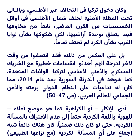
وكان دخول تركيا في التحالف عبر الأطلسي، وبالتالي
تحت المظلة الأمنية لحلف شمال الأطلسي في أوائل
الخمسينيات من القرن الماضي، نابعاً من مخاوفها
فيما يتعلق بوحدة أراضيها، لكن شكوكها بشأن نوايا
الغرب بشأن الكرد لم تختفِ تماماً.
بل على العكس من ذلك، فقد انتعشوا من وقت
لآخر لدرجة أنهم أحدثوا انقسامات خطيرة مع الشريك
العسكري والأمني الأساسي لتركيا، الولايات المتحدة،
كما شوهد في الكارثة السورية بعد عام 2014، مما
كان له تداعيات على النظام الدولي برمته والأمن
الجماعي للعالم الغربي. (ص 47-50)
أدى الإنكار – أو الكراهية كما هو موضح أعلاه –
للهوية واللغة الكردية حتماً إلى عدم الاعتراف بالمسألة
الكردية. حتى لو كان ذلك ضمنياً، كان هناك دائماً شبه
إجماع على أن المسألة الكردية (مع نزاعها الطبيعي)