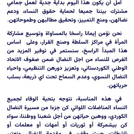
آمل أن يكون هذا اليوم بداية جدية لعمل جماعي
مشترك بيننا جميعا لحماية حقوق النساء، ودعم
نضالهن، ومنع التمييز، وتحقيق مطالبهن وطموحاتهن.
نحن نؤمن إيمانا راسخا بالمساواة وتوسيع مشاركة
المرأة في مراكز السلطة وصنع القرار، وعلى اساس
هذا المبدأ الراسخ، سنستمر في توفير المزيد من
الفرص للنساء من اجل النضال ضمن صفوف الاتحاد
الوطني الكوردستاني، وتعزيز دورهن التنظيمي، واحياء
النضال النسوي، وعدم السماح تحت اي ذريعة، بسلب
حرياتهن.
في هذه المناسبة، نتوجه بتحية الوفاء لجميع
النساء المناضلات اللواتي كن جزءا من مسيرة النضال
الكوردي، ووهبن حياتهن من أجل شعبنا ووطننا، سواء
كن بيشمركة أو ثوريات أو أمهات أو معلمات أو
ناشطات، حيث وقفن في مقدمة النضال. ونعتبر