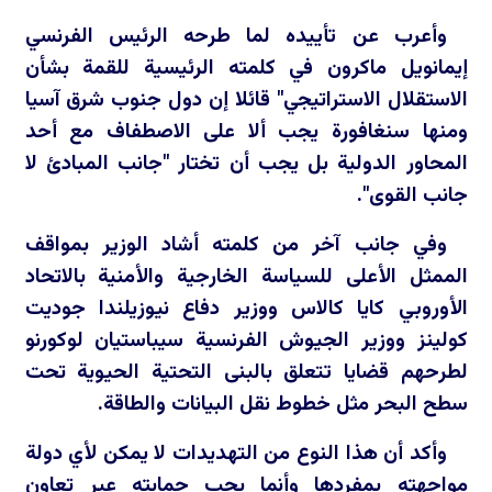
وأعرب عن تأييده لما طرحه الرئيس الفرنسي
إيمانويل ماكرون في كلمته الرئيسية للقمة بشأن
الاستقلال الاستراتيجي" قائلا إن دول جنوب شرق آسيا
ومنها سنغافورة يجب ألا على الاصطفاف مع أحد
المحاور الدولية بل يجب أن تختار "جانب المبادئ لا
جانب القوى".
وفي جانب آخر من كلمته أشاد الوزير بمواقف
الممثل الأعلى للسياسة الخارجية والأمنية بالاتحاد
الأوروبي كايا كالاس ووزير دفاع نيوزيلندا جوديت
كولينز ووزير الجيوش الفرنسية سيباستيان لوكورنو
لطرحهم قضايا تتعلق بالبنى التحتية الحيوية تحت
سطح البحر مثل خطوط نقل البيانات والطاقة.
وأكد أن هذا النوع من التهديدات لا يمكن لأي دولة
مواجهته بمفردها وأنما يجب حمايته عبر تعاون