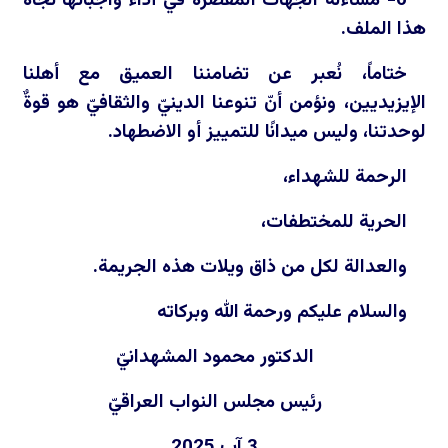
6- مساءلة الجهات المقصرة في أداء واجباتها تجاه
هذا الملف.
ختاماً، نُعبر عن تضامننا العميق مع أهلنا
الإيزيديين، ونؤمن أنّ تنوعنا الدينيّ والثقافيّ هو قوةٌ
لوحدتنا، وليس ميدانًا للتمييز أو الاضطهاد.
الرحمة للشهداء،
الحرية للمختطفات،
والعدالة لكل من ذاق ويلات هذه الجريمة.
والسلام عليكم ورحمة الله وبركاته
الدكتور محمود المشهدانيّ
رئيس مجلس النواب العراقيّ
3 آب 2025