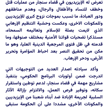
تعرض له الإيزيديون في قضاء سنجار من عمليات قتل
وخطف للنساء والأطفال والرجال، وهدم مناطقهم
ودور العبادة، ما تسبب بموجات نزوح كبرى للإيزيديين
وللمكونات الاخرى، وعكست وحشية التنظيم الإرهابي
الذي لايمت بصلة للإسلام وتعاليمه السمحاء،
مستذكرا تضحيات قواتنا الأمنية بمختلف صنوفها، وما
قدمته في ظل فتوى المرجعية الدينية العليا، وهو ما
مكن من تحقيق النصر بعد احباط المؤامرة وتحرير
الأرض، ودحر الإرهاب.
وأكد سيادته اصدار العديد من التوجيهات التي
اندرجت ضمن أولويات البرنامج الحكومي، بتنفيذ
مشاريع مهمة في قضاء سنجار، لدعم توطين واستقرار
سكانه، وتوفير فرص العمل، والالتزام بإزالة الآثار
السلبية لجريمة الإبادة ضد أبناء شعبنا من الإيزيديين
والمكونات الأخرى، مشددا على أن الحكومة ستبقى