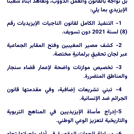
بل تُواجه بالقانون والعمل الدؤوب، ونعاهد أبناء شعبنا
الإيزيدي بما يلي:
1- التنفيذ الكامل لقانون الناجيات الإيزيديات رقم
(8) لسنة 2021 دون تسويف.
2- كشف مصير المغيبين وفتح المقابر الجماعية
عبر لجان تحقيقٍ برلمانيةٍ مختصة.
3- تخصيص موازنات واضحة لإعمار قضاء سنجار
والمناطق المتضررة.
4- تبني تشريعات إضافية، وفي مقدمتها قانون
الجرائم ضد الإنسانية.
5-إدراج مأساة الإيزيديين في المناهج التربوية
والتاريخية لتعزيز الوعي الوطني.