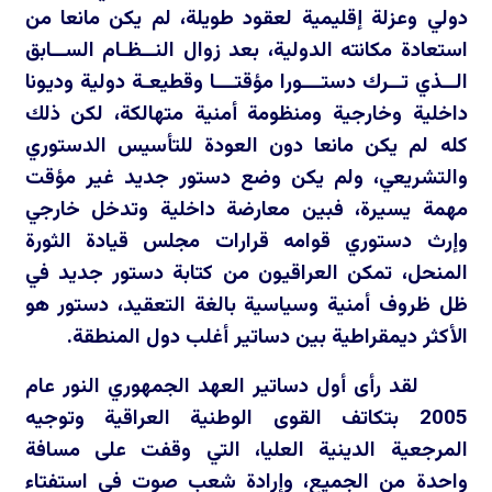
دولي وعزلة إقليمية لعقود طويلة، لم يكن مانعا من
استعادة مكانته الدولية، بعد زوال النــظـام الســابق
الــذي تــرك دستـــورا مؤقتـــا وقطيعـة دولية وديونا
داخلية وخارجية ومنظومة أمنية متهالكة، لكن ذلك
كله لم يكن مانعا دون العودة للتأسيس الدستوري
والتشريعي، ولم يكن وضع دستور جديد غير مؤقت
مهمة يسيرة، فبين معارضة داخلية وتدخل خارجي
وإرث دستوري قوامه قرارات مجلس قيادة الثورة
المنحل، تمكن العراقيون من كتابة دستور جديد في
ظل ظروف أمنية وسياسية بالغة التعقيد، دستور هو
الأكثر ديمقراطية بين دساتير أغلب دول المنطقة.
لقد رأى أول دساتير العهد الجمهوري النور عام
2005 بتكاتف القوى الوطنية العراقية وتوجيه
المرجعية الدينية العليا، التي وقفت على مسافة
واحدة من الجميع، وإرادة شعب صوت في استفتاء