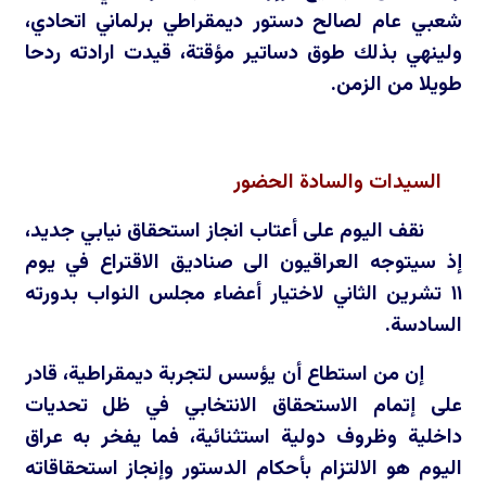
شعبي عام لصالح دستور ديمقراطي برلماني اتحادي،
ولينهي بذلك طوق دساتير مؤقتة، قيدت ارادته ردحا
طويلا من الزمن.
السيدات والسادة الحضور
نقف اليوم على أعتاب انجاز استحقاق نيابي جديد،
إذ سيتوجه العراقيون الى صناديق الاقتراع في يوم
١١
تشرين الثاني لاختيار أعضاء مجلس النواب بدورته
السادسة.
إن من استطاع أن يؤسس لتجربة ديمقراطية، قادر
على إتمام الاستحقاق الانتخابي في ظل تحديات
داخلية وظروف دولية استثنائية، فما يفخر به عراق
اليوم هو الالتزام بأحكام الدستور وإنجاز استحقاقاته