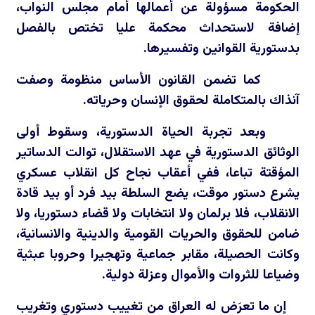
الحكومة مسؤولة عن أعمالها أمام مجلس النواب،
إضافة لاستحداث محكمة عليا تختص بالفصل
بدستورية القوانين وتفسيرها.
كما تضمن القانون الأساس منظومة وصفت
آنذاك بالمتكاملة لحقوق الإنسان وحرياته.
وبعد تجربة الحياة الدستورية، وسقوط أولى
الوثائق الدستورية في عهد الاستقلال، توالت الدساتير
المؤقتة تباعا، ففي أعقاب نجاح كل انقلاب عسكري
يشرع دستور موقت، يضع السلطة بيد فرد أو بيد قادة
الانقلاب، فلا برلمان ولا انتخابات ولا قضاء دستوريا، ولا
ضامن للحقوق والحريات القومية والدينية والانسانية،
وكانت الحصيلة، مقابر جماعية وتهجيرا وحروبا عبثية
وضياعا للثروات والأموال وعزلة دولية.
إن ما تعرَض له العراق من تغييب دستوري وتغريب