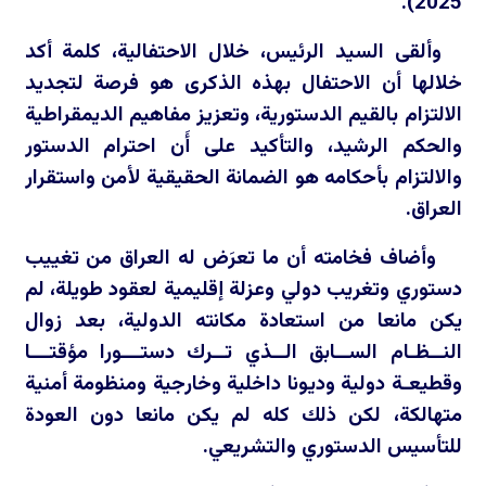
2025).
وألقى السيد الرئيس، خلال الاحتفالية، كلمة أكد
خلالها أن الاحتفال بهذه الذكرى هو فرصة لتجديد
الالتزام بالقيم الدستورية، وتعزيز مفاهيم الديمقراطية
والحكم الرشيد، والتأكيد على أَن احترام الدستور
والالتزام بأحكامه هو الضمانة الحقيقية لأمن واستقرار
العراق.
وأضاف فخامته أن ما تعرَض له العراق من تغييب
دستوري وتغريب دولي وعزلة إقليمية لعقود طويلة، لم
يكن مانعا من استعادة مكانته الدولية، بعد زوال
النــظـام الســابق الــذي تــرك دستـــورا مؤقتـــا
وقطيعـة دولية وديونا داخلية وخارجية ومنظومة أمنية
متهالكة، لكن ذلك كله لم يكن مانعا دون العودة
للتأسيس الدستوري والتشريعي.