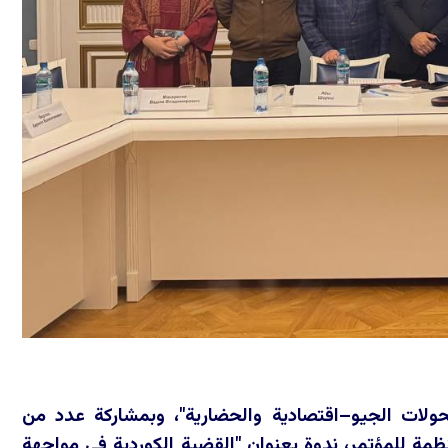
تحولات الجيو–اقتصادية والحضارية"، وبمشاركة عدد من
ظمة للمؤتمر، ندوة بعنوان "القضية الكوردية في مواجهة