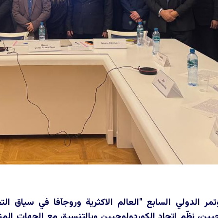
تمر الدولي السابع "العالم الاكثرية وروجآفا في سياق ال
ين، نظّم اتحاد الكوردولوجيين وبالتنسيق مع الجهات المن