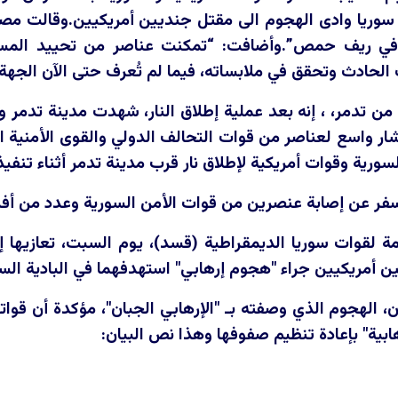
ريا وادى الهجوم الى مقتل جنديين أمريكيين.وقالت مصادر
في ريف حمص”.وأضافت: “تمكنت عناصر من تحييد المسلح ب
لحادث وتحقق في ملابساته، فيما لم تُعرف حتى الآن الجهة ا
ن تدمر، ، إنه بعد عملية إطلاق النار، شهدت مدينة تدمر وس
ار واسع لعناصر من قوات التحالف الدولي والقوى الأمنية ال
ورية وقوات أمريكية لإطلاق نار قرب مدينة تدمر أثناء تنفيذ
ر عن إصابة عنصرين من قوات الأمن السورية وعدد من أفراد
مة لقوات سوريا الديمقراطية (قسد)، يوم السبت، تعازيها 
 أمريكيين جراء "هجوم إرهابي" استهدفهما في البادية السوري
، الهجوم الذي وصفته بـ "الإرهابي الجبان"، مؤكدة أن قواته
ابية" بإعادة تنظيم صفوفها وهذا نص البيان: