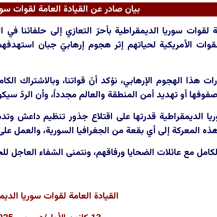
بيان صادر عن القيادة العامة لقوات سور
مة لقوات سوريا الديمقراطية بأحرّ التعازي إلى حلفائنا في
وات الأمريكية لحياتهم إثر هجوم إرهابيّ جبان استهدفهم 
بارات هذا الهجوم الإرهابي، نؤكد أنّ قواتنا، وبالاشتراك ا
صفوفها أو تهديد أمن المنطقة والعالم مجدداً، وأن الردّ سيكو
يا الديمقراطية قدرتها على اقتلاع جذور تنظيم داعش وتدم
هذه المعركة إلى أي بقعة من الجغرافيا السورية، والعمل على 
لكامل مع عائلات الضحايا ورفاقهم، ونتمنى الشفاء العاجل لل
القيادة العامة لقوات سوريا الديم