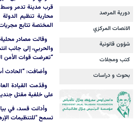
قرب مدينة تدمر وسط سو
دورية المرصد
محاربة تنظيم الدولة 
المختصة تتابع مجريات ا
الانصات المرکزي
وقالت مصادر محلية م
شؤون قانونية
والحربي، إلى جانب انتش
“تعرضت قوات الأمن الس
كتب ومجلات
وأضافت: “الحادث أسف
بحوث و دراسات
وقدّمت القيادة العا
على خلفية مقتل جنديين
وأدانت قسد، في بيان
تسمح "للتنظيمات الإره