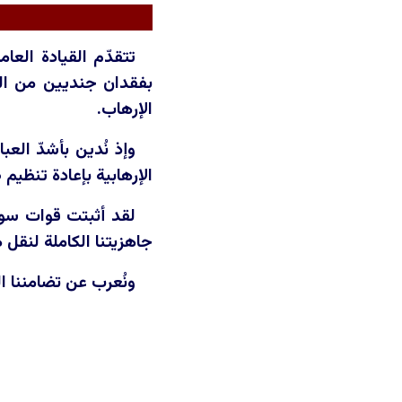
تتقدّم القيادة العا
بفقدان جنديين من الق
الإرهاب.
وإذ نُدين بأشدّ الع
الإرهابية بإعادة تنظيم 
لقد أثبتت قوات سور
جاهزيتنا الكاملة لنقل 
ونُعرب عن تضامننا ا