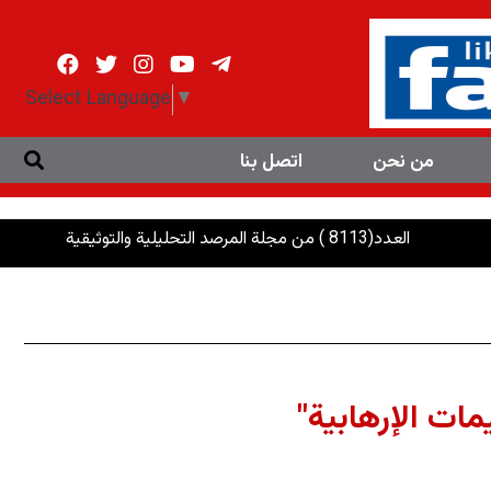
Select Language
▼
من نحن
اتصل بنا
العدد(8113 ) من مجلة المرصد التحليلية والتوثيقية
الرئاسات: إن
ات الإرهابية"