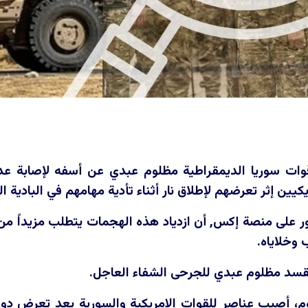
قوات سوريا الديمقراطية مظلوم عبدي عن أسفه لإصابة عدد
ريكيين إثر تعرضهم لإطلاق نار أثناء تأدية مهامهم في البادية ا
 على منصة إكس, أن ازدياد هذه الهجمات يتطلب مزيداً من 
 وخلاياه.
لقسد مظلوم عبدي للجرحى الشفاء العاجل.
، أصيب عناصر للقوات الامريكية والسورية بعد تعرض دورية