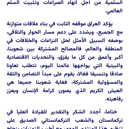
السلمية من أجل انهاء الصراعات وتثبيت السلم
العالمي.
يؤكد العراق موقفه الثابت في بناء علاقات متوازنة
مع الجميع، ويشدد على دعم مسار الحوار والتلاقي،
بوصفه السبيل الأمثل لحل النزاعات والخلافات في
المنطقة والعالم، فالمصالح المشتركة بين شعوبنا،
أكبر وأعمق من كل ما يفرّق، والتحديات الاقتصادية
والبيئية التي يواجهها عالمنا اليوم، تتطلب تعاونا
صادقا وتنسيقا فعّالا، يقوم على مبدأ التضامن والثقة
والمسؤولية المشتركة، فغاية شعوبنا جميعا هي
العيش الكريم الذي يصون كرامة الإنسان ويعزز
رفاهيته.
ختاما، أجدد الشكر والتقدير للقيادة العليا في
تركمانستان والشعب التركمانستاني الصديق على
تنظيم هذا المنتدى المهم، مع أطيب التمنيات بنجاح