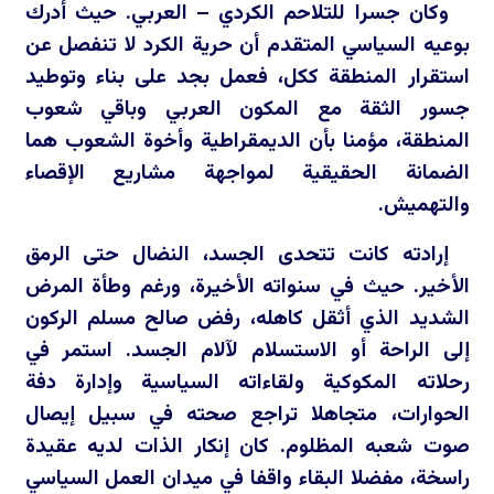
وكان جسرا للتلاحم الكردي – العربي. حيث أدرك
بوعيه السياسي المتقدم أن حرية الكرد لا تنفصل عن
استقرار المنطقة ككل، فعمل بجد على بناء وتوطيد
جسور الثقة مع المكون العربي وباقي شعوب
المنطقة، مؤمنا بأن الديمقراطية وأخوة الشعوب هما
الضمانة الحقيقية لمواجهة مشاريع الإقصاء
والتهميش.
إرادته كانت تتحدى الجسد، النضال حتى الرمق
الأخير. حيث في سنواته الأخيرة، ورغم وطأة المرض
الشديد الذي أثقل كاهله، رفض صالح مسلم الركون
إلى الراحة أو الاستسلام لآلام الجسد. استمر في
رحلاته المكوكية ولقاءاته السياسية وإدارة دفة
الحوارات، متجاهلا تراجع صحته في سبيل إيصال
صوت شعبه المظلوم. كان إنكار الذات لديه عقيدة
راسخة، مفضلا البقاء واقفا في ميدان العمل السياسي