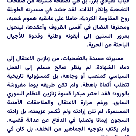
غياب لقيادي بارز، بل طي لصفحة مشرقة من صفحات
التضحية وإنكار الذات. لقد جسّد في مسيرته الطويلة
روح المقاومة الكردية، حاملا على عاتقيه هموم شعبه،
ومحترفا النضال في أقسى الظروف وأعقدها، ليتحول
بمرور السنين إلى أيقونة وطنية وقدوة للأجيال
الباحثة عن الحرية.
مسيرته معبدة بالتضحيات، من زنازين الاعتقال إلى
دماء الشهادة. لم ينظر صالح مسلم إلى العمل
السياسي كمنصب أو وجاهة، بل كمسؤولية تاريخية
تتطلب أثمانا باهظة. ولم تكن طريقه يوما مفروشة
بالورود؛ فقد اختبر مبكرا قسوة زنازين النظام السوري
السابق. ورغم مرارة الاعتقال والملاحقات الأمنية
المستمرة، لم تلن إرادته ولم تُكسر عزيمته، بل زادته
السجون إيمانا وتصلبا في الدفاع عن عدالة قضيته.
ولم يكتفِ بتوجيه الجماهير من الخلف، بل كان في