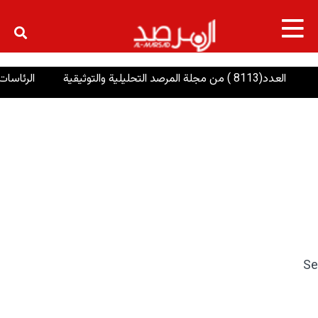
×
د(8113 ) من مجلة المرصد التحليلية والتوثيقية
الرئاسات: إنصاف
Se