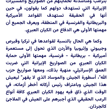
بترامب ومناشدته لحمايتهم من الصواريخ والمسيرات
الإيرانية التي تستهدف دولهم كما يقولون، في حين
أنها في الحقيقة تستهدف القواعد الأميركية
والبريطانية والفرنسية في المنطقة، ويعرف الجميع أن
مهمتها الأولى هي الدفاع عن الكيان العبري.
وكما هي الحال بالنسبة لقواعدها في تركيا وقبرص
وجيبوتي وإثيوبيا والأردن الذي تحول إلى مستعمرة
أميركية - بريطانية - فرنسية، مهمتها الأولى حماية
الكيان العبري من الصواريخ الإيرانية التي ضربت
العمق الإسرائيلي، منهية بذلك، ومعها صواريخ حزب
الله"، أسطورة الجيش والموساد الذي لا يقهر" ليعيش
هذا الجيش وباعتراف رئيس أركانه أخطر أزماته، في
الوقت الذي ذاق فيه يهود الكيان العبري كافة أنواع
الرعب الحقيقي الذي أجبرهم على العيش في الملاجئ
كالجرذان.