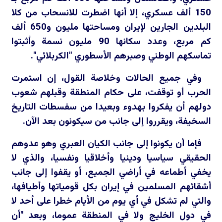
150 ألف عسكري، إلا أنها اضطرت للانسحاب من كلا
البلدين الجارين لإيران ومساحتها مليون و650 ألف
كم مربع، وعدد سكانها 90 مليون نسمة وأثبتوا
تماسكهم الوطني وصبرهم الأسطوري "الكربلائي".
وفي جميع الحالات وخلاصة القول، إن استمرت
الحرب أو توقفت، على حكام المنطقة وقبلهم شعوب
دولهم أن يفكروا بهدوء وبعيدا من سفسطات التاريخ
السخيفة، ويقرروا إلى جانب من سيكونون بعد الآن.
فإما أن يكونوا إلى جانب الكيان العبري وهو عدوهم
الحقيقي سياسيا ودينيا وأخلاقيا ونفسيا، والذي لا
يخفي أطماعه في أراضي الجميع، أو يقفوا إلى جانب
أشقائهم المسلمين في إيران بكل قومياتها وأطيافها،
والتي لم تشكل في أي يوم من الأيام خطرا على أحد لا
في دول الخليج ولا في المنطقة عموما، وبعد "أن