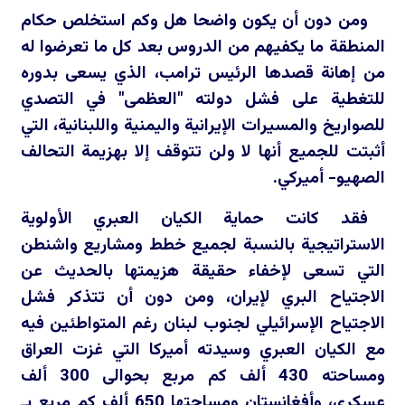
ومن دون أن يكون واضحا هل وكم استخلص حكام
المنطقة ما يكفيهم من الدروس بعد كل ما تعرضوا له
من إهانة قصدها الرئيس ترامب، الذي يسعى بدوره
للتغطية على فشل دولته "العظمى" في التصدي
للصواريخ والمسيرات الإيرانية واليمنية واللبنانية، التي
أثبتت للجميع أنها لا ولن تتوقف إلا بهزيمة التحالف
الصهيو- أميركي.
فقد كانت حماية الكيان العبري الأولوية
الاستراتيجية بالنسبة لجميع خطط ومشاريع واشنطن
التي تسعى لإخفاء حقيقة هزيمتها بالحديث عن
الاجتياح البري لإيران، ومن دون أن تتذكر فشل
الاجتياح الإسرائيلي لجنوب لبنان رغم المتواطئين فيه
مع الكيان العبري وسيدته أميركا التي غزت العراق
ومساحته 430 ألف كم مربع بحوالى 300 ألف
عسكري، وأفغانستان ومساحتها 650 ألف كم مربع بـ