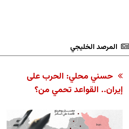
المرصد الخليجي
حسني محلي: الحرب على
إيران.. القواعد تحمي من؟