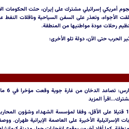
هجوم أمريكي إسرائيلي مشترك على إيران، حثت الحكومات ال
لقت الأجواء، وتعذر على السفن السياحية وناقلات النفط ع
ظيم رحلات عودة مواطنيها من المنطقة.
ير الحرب حتى الآن، دولة تلو الأخرى:
ترك...اقرأ المزيد
حصيلة القتلى: 1230 قتيلا على الأقل، وفقا لمؤسسة الشهداء وشؤون ا
ت الإسرائيلية الأخيرة على العاصمة الإيرانية طهران. ووصف
منطقة. كما أفاد آخرون بوقوع انفجارات حول مدينة كرمانشاه 