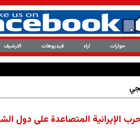
حوارات
اراء
فیدیوهات
الارشیف
العدد(8113 ) من مجلة المرصد التحليل
جي
رب الإيرانية المتصاعدة على دول الش