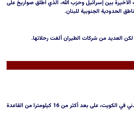
منذ وقف إطلاق النار عام 2024 الذي أنهى الحرب الأخيرة بين إسرائيل وحزب الله، الذي أطلق صواريخ على
اطق الحدودية الجنوبية للبنان.
 لكن العديد من شركات الطيران ألغت رحلاتها.
حوادث إصابات كبيرة: قتل ستة جنود أمريكيين في مركز عمليات يقع في ميناء مدني في الكويت، على بعد أكثر من 16 كيلومترا من القاعدة