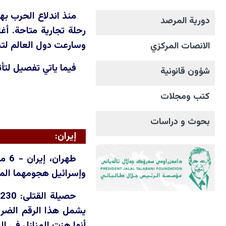
منذ اندلاع الحرب ب
دورية المرصد
رحلة تجارية متاحة. أغ
وسارعت دول العالم لتن
الانصات المرکزي
فيما ياتي تفصيل لتأث
شؤون قانونية
كتب ومجلات
بحوث و دراسات
إيران:
وإسرائيل هجومهما المش
يشمل هذا الرقم الضربا
أنها هزت المنازل في ال