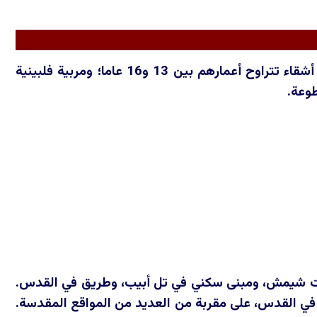
حصيلة القتلى: قتل أحد عشر مدنيا، وفقا للسلطات الإسرائيلية. من بينهم ثلاثة أشقاء تتراوح أعمارهم بين 13 و16 عاما؛ ومربية فلبينية
طوعة.
بيت شيمش، ومبنى سكني في تل أبيب، وطريق في القدس.
ة في القدس، على مقربة من العديد من المواقع المقدسة.