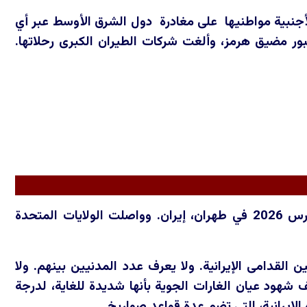
أجنبية مواطنيها على مغادرة دول الشرق الأوسط عبر أي
بور مضيق هرمز، وألغت شركات الطيران الكبرى رحلاتها.
طهران، إيران - 6 مارس: تصاعد الدخان من غارة جوية وقعت مؤخرا في 6 مارس 2026 في طهران، إيران. وواصلت الولايات المتحدة
لمحاربين القدامى الإيرانية. ولا يعرف عدد المدنيين بينهم. ولا
 شهود عيان الغارات الجوية بأنها شديدة للغاية، لدرجة
الإيرانية، التي تضم عدة قواعد صواريخ.