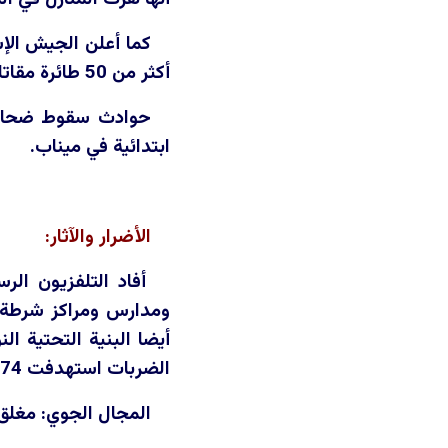
كما أعلن الجيش الإ
أكثر من 50 طائرة مقاتلة و100 قذيفة.
ابتدائية في ميناب.
الأضرار والآثار:
أفاد التلفزيون الر
ومدارس ومراكز شرطة 
أيضا البنية التحتية ا
الضربات استهدفت 174 مدينة في البلاد، وأن المرشد الأعلى علي خامنئي وكبار المسؤولين العسكريين قتلوا.
المجال الجوي: مغلق