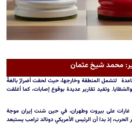
رير: محمد شيخ عثمان
صاعدة لتشمل المنطقة وخارجها، حيث لحقت أضرارٌ بالغةٌ
لشظايا. وتفيد تقارير عديدة بوقوع إصابات، كما أغلقت
ية غارات على بيروت وطهران، في حين شنت إيران موجة
 الحرب، إذ بدا أن الرئيس الأمريكي دونالد ترامب يستبعد