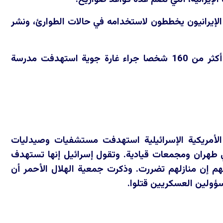
الإيرانيون يخططون لاستخدامه في حالات الطوارئ، ونشر
حوادث سقوط ضحايا كبيرة: أفادت وكالة الأنباء الإيرانية الرسمية (إرنا) بمقتل أكثر من 160 شخصا جراء غارة جوية استهدفت مدرسة
ت الأمريكية الإسرائيلية استهدفت مستشفيات وصيدليات
طهران ومجمعات قيادية. وتقول إسرائيل إنها تستهدف
ولهم إن منازلهم تضررت. وذكرت جمعية الهلال الأحمر أن