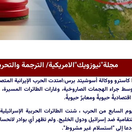
مجلة"نيوزويك"الامريكية/ الترجمة والتح
 كاسترو ووكالة أسوشيتد برس:امتدت الحرب الإيرانية المت
ط جراء الهجمات الصاروخية، وغارات الطائرات المسيرة، وا
قتصاديةٌ حيويةٌ ومعابرٌ حيويةٌ.
وم السابع من الحرب ، شنت الطائرات الحربية الإسرائيل
قامية ضد إسرائيل ودول الخليج. ولم تظهر أي بوادر لانحسار
دعا إلى "استسلام غير مشروط".