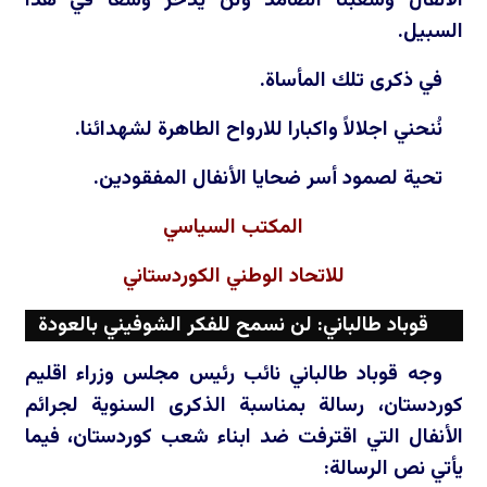
الأنفال وشعبنا الصامد ولن يدخر وسعاً في هذا
السبيل.
في ذكرى تلك المأساة.
نُنحني اجلالاً واكبارا للارواح الطاهرة لشهدائنا.
تحية لصمود أسر ضحايا الأنفال المفقودين.
المكتب السياسي
للاتحاد الوطني الكوردستاني
قوباد طالباني: لن نسمح للفكر الشوفيني بالعودة
وجه قوباد طالباني نائب رئيس مجلس وزراء اقليم
كوردستان، رسالة بمناسبة الذكرى السنوية لجرائم
الأنفال التي اقترفت ضد ابناء شعب كوردستان، فيما
يأتي نص الرسالة: