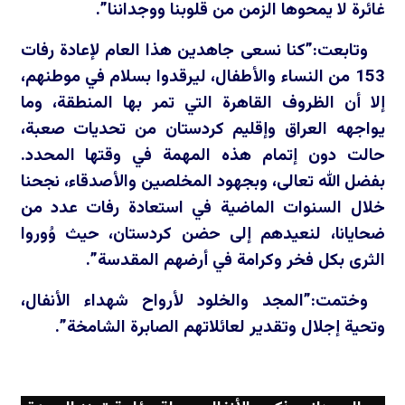
غائرة لا يمحوها الزمن من قلوبنا ووجداننا”.
وتابعت:”كنا نسعى جاهدين هذا العام لإعادة رفات
153 من النساء والأطفال، ليرقدوا بسلام في موطنهم،
إلا أن الظروف القاهرة التي تمر بها المنطقة، وما
يواجهه العراق وإقليم كردستان من تحديات صعبة،
حالت دون إتمام هذه المهمة في وقتها المحدد.
بفضل الله تعالى، وبجهود المخلصين والأصدقاء، نجحنا
خلال السنوات الماضية في استعادة رفات عدد من
ضحايانا، لنعيدهم إلى حضن كردستان، حيث وُوروا
الثرى بكل فخر وكرامة في أرضهم المقدسة”.
وختمت:”المجد والخلود لأرواح شهداء الأنفال،
وتحية إجلال وتقدير لعائلاتهم الصابرة الشامخة”.