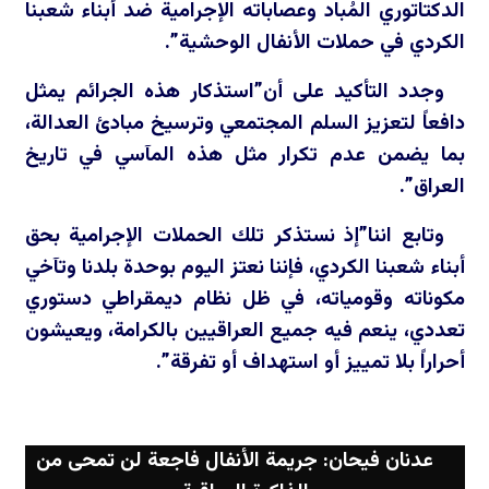
الدكتاتوري المُباد وعصاباته الإجرامية ضد أبناء شعبنا
الكردي في حملات الأنفال الوحشية”.
وجدد التأكيد على أن”استذكار هذه الجرائم يمثل
دافعاً لتعزيز السلم المجتمعي وترسيخ مبادئ العدالة،
بما يضمن عدم تكرار مثل هذه المآسي في تاريخ
العراق”.
وتابع اننا”إذ نستذكر تلك الحملات الإجرامية بحق
أبناء شعبنا الكردي، فإننا نعتز اليوم بوحدة بلدنا وتآخي
مكوناته وقومياته، في ظل نظام ديمقراطي دستوري
تعددي، ينعم فيه جميع العراقيين بالكرامة، ويعيشون
أحراراً بلا تمييز أو استهداف أو تفرقة”.
عدنان فيحان: جريمة الأنفال فاجعة لن تمحى من