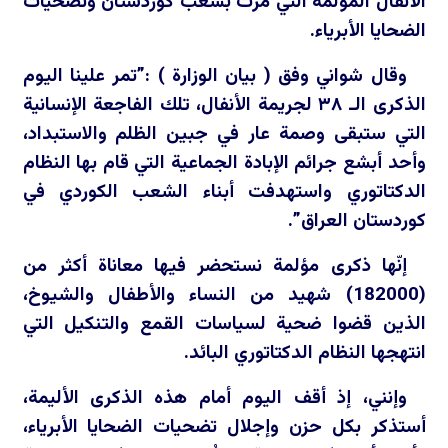
الأنفال المؤلمة التي مرت بشعب كوردستان وتضحيات
الضحايا الأبرياء.
وقال شواني وفق ( بيان الوزارة ) :”تمر علينا اليوم
الذكرى الـ
٣٨
لجريمة الأنفال، تلك الفاجعة الإنسانية
التي ستبقى وصمة عار في جبين الظلم والاستبداد،
وأحد أبشع جرائم الإبادة الجماعية التي قام بها النظام
الدكتاتوري واستهدفت أبناء الشعب الكوردي في
كوردستان العراق”.
إنّها ذكرى مؤلمة نستحضر فيها معاناة أكثر من
(182000) شهيد من النساء والأطفال والشيوخ،
الذين قضوا ضحية لسياسات القمع والتنكيل التي
انتهجها النظام الدكتاتوري البائد.
وإنني، إذ أقف اليوم أمام هذه الذكرى الأليمة،
أستذكر بكل حزن وإجلال تضحيات الضحايا الأبرياء،