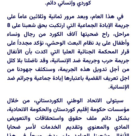
كوردي وإنساني دائم.
في هذا العام، وبعد مرور ثمانية وثلاثين عاماً على
جريمة الإبادة الجماعية التي ارتكبت بحق شعبنا على 8
مراحل، راح ضحيتها آلاف الكورد من رجال ونساء
وأطفال على يد نظام البعث الوحشي، نؤكد مجدداً على
قرار المحكمة الجنائية العليا التي اكدت بأن الأنفال
جريمة حرب وجريمة ضد الإنسانية، وقد ناضلنا بلا كلل
من أجل تدويل هذه الجريمة، وسنكثف جهودنا من
اجل تعريف القضية باعتبارها إبادة جماعية وجرائم ضد
الإنسانية.
سيتولى الاتحاد الوطني الكوردستاني، من خلال
مؤسسات حكومة إقليم كوردستان والحكومة الاتحادية،
بشكل دائم ملف حقوق واستحقاقات والتعويض
المادي والمعنوي وتقديم الخدمات لأسر ضحايا