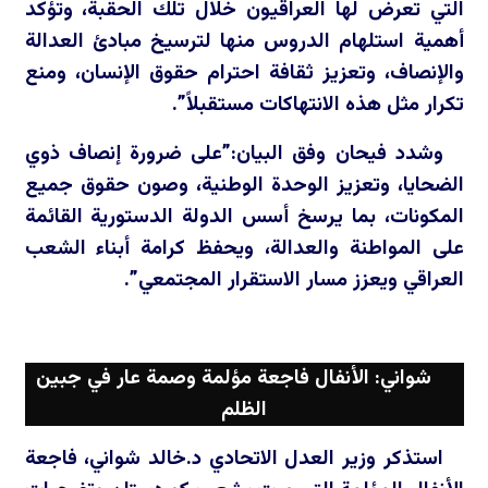
التي تعرض لها العراقيون خلال تلك الحقبة، وتؤكد
أهمية استلهام الدروس منها لترسيخ مبادئ العدالة
والإنصاف، وتعزيز ثقافة احترام حقوق الإنسان، ومنع
تكرار مثل هذه الانتهاكات مستقبلاً”.
وشدد فيحان وفق البيان:”على ضرورة إنصاف ذوي
الضحايا، وتعزيز الوحدة الوطنية، وصون حقوق جميع
المكونات، بما يرسخ أسس الدولة الدستورية القائمة
على المواطنة والعدالة، ويحفظ كرامة أبناء الشعب
العراقي ويعزز مسار الاستقرار المجتمعي”.
شواني: الأنفال فاجعة مؤلمة وصمة عار في جبين
الظلم
استذكر وزير العدل الاتحادي د.خالد شواني، فاجعة