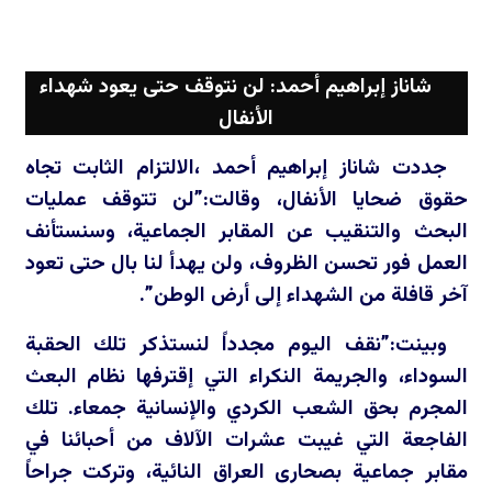
شاناز إبراهيم أحمد: لن نتوقف حتى يعود شهداء
الأنفال
جددت شاناز إبراهيم أحمد ،الالتزام الثابت تجاه
حقوق ضحايا الأنفال، وقالت:”لن تتوقف عمليات
البحث والتنقيب عن المقابر الجماعية، وسنستأنف
العمل فور تحسن الظروف، ولن يهدأ لنا بال حتى تعود
آخر قافلة من الشهداء إلى أرض الوطن”.
وبينت:”نقف اليوم مجدداً لنستذكر تلك الحقبة
السوداء، والجريمة النكراء التي إقترفها نظام البعث
المجرم بحق الشعب الكردي والإنسانية جمعاء. تلك
الفاجعة التي غيبت عشرات الآلاف من أحبائنا في
مقابر جماعية بصحارى العراق النائية، وتركت جراحاً