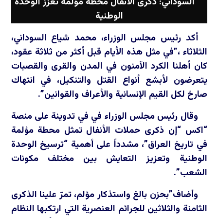
السوداني: ذكرى الأنفال محطة مؤلمة تعزز الوحدة
الوطنية
أكد رئيس مجلس الوزراء، محمد شياع السوداني،
الثلاثاء ،”في مثل هذه الأيام قبل أكثر من ثلاثة عقود،
كان أهلنا الكرد الآمنون في المدن والقرى والقصبات
يتعرضون لأبشع أنواع القتل والتنكيل، في انتهاك
صارخ لكل القيم الإنسانية والأعراف والقوانين”.
وقال رئيس مجلس الوزراء في في تدوينة على منصة
“اكس “إن ذكرى حملات الأنفال تمثل محطة مؤلمة
في تاريخ العراق”، مشدداً على أهمية “ترسيخ الوحدة
الوطنية وتعزيز التعايش بين مختلف مكونات
الشعب”.
وأضاف”بحزن بالغ واستذكار مؤلم، تمرّ علينا الذكرى
الثامنة والثلاثين للجرائم العنصرية التي ارتكبها النظام