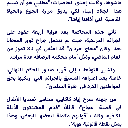
عاشوها. وقالت إحدى الحاضرات: "مطلبي هو أن يُسلم
هذا الجلاد إلينا، لكي يذوق مرارة الجوع والحياة
القاسية التي أذاقنا إياها".
تأتي هذه المحاكمة بعد قرابة أربعة عقود على
الجرائم المرتكبة، حيث لم تندمل جراح ذوي الضحايا
بعد. وكان "عجاج حردان" قد اعتُقل في 30 تموز من
العام الماضي، ومَثَل أمام محكمة الرصافة عدة مرات.
وتشير التوقعات إلى قرب صدور الحكم النهائي،
خاصة بعد اعترافه المسبق بالجرائم التي ارتكبها بحق
المواطنين الكرد في "نقرة السلمان".
من جهته صرح إياد كاكايي، محامي ضحايا الأنفال
في قضية "عجاج"، قائلاً: "قدم المشتكون الأدلة
الكافية، وكانت أقوالهم مكملة لبعضها البعض، وهذا
يمثل نقطة قانونية قوية".