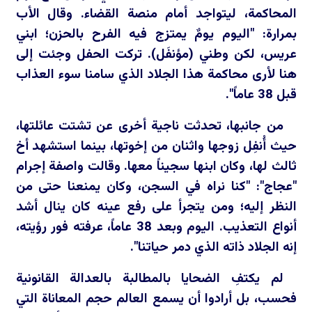
المحاكمة، ليتواجد أمام منصة القضاء. وقال الأب
بمرارة: "اليوم يومٌ يمتزج فيه الفرح بالحزن؛ ابني
عريس، لكن وطني (مؤنفَل). تركت الحفل وجئت إلى
هنا لأرى محاكمة هذا الجلاد الذي سامنا سوء العذاب
قبل 38 عاماً".
من جانبها، تحدثت ناجية أخرى عن تشتت عائلتها،
حيث أُنفِل زوجها واثنان من إخوتها، بينما استشهد أخ
ثالث لها، وكان ابنها سجيناً معها. وقالت واصفة إجرام
"عجاج": "كنا نراه في السجن، وكان يمنعنا حتى من
النظر إليه؛ ومن يتجرأ على رفع عينه كان ينال أشد
أنواع التعذيب. اليوم وبعد 38 عاماً، عرفته فور رؤيته،
إنه الجلاد ذاته الذي دمر حياتنا".
لم يكتفِ الضحايا بالمطالبة بالعدالة القانونية
فحسب، بل أرادوا أن يسمع العالم حجم المعاناة التي