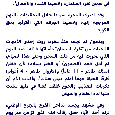
في سجن نقرة السلمان، ولاسيما النساء والأطفال".
وقد اعترف المجرم سريعا خلال التحقيقات بالتهم
الموجهة إليه، ولاسيما الجرائم التي اقترفها بحق
الكورد.
وبدموع لم تجف منذ عقود، روت إحدى الأمهات
الناجيات من "نقرة السلمان" مأساتها قائلة: "منذ اليوم
الذي تحررت فيه من ذلك السجن وحتى هذا الصباح،
لم أذق طعم (الصمون) أو الخبز بسلام؛ لأن طفليَّ
(ملاك طاهر - 11 عاماً) و(كاروان طاهر - 4 أعوام)
فارقا الحياة جوعاً أمام عيني هناك". وأكدت الأم أن
ذكريات التعذيب والجوع خلقت غصة في قلبها سلبت
منها لذة الطعام والعيش.
وفي مشهد يجسد تداخل الفرح بالجرح الوطني،
ترك أحد الآباء حفل زفاف ابنه الذي تزامن مع يوم