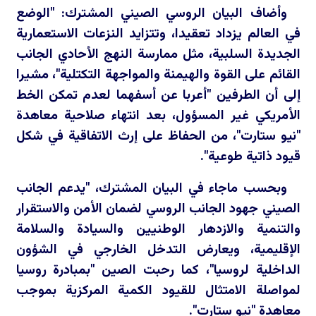
وأضاف البيان الروسي الصيني المشترك: "الوضع
في العالم يزداد تعقيدا، وتتزايد النزعات الاستعمارية
الجديدة السلبية، مثل ممارسة النهج الأحادي الجانب
القائم على القوة والهيمنة والمواجهة التكتلية"، مشيرا
إلى أن الطرفين "أعربا عن أسفهما لعدم تمكن الخط
الأمريكي غير المسؤول، بعد انتهاء صلاحية معاهدة
"نيو ستارت"، من الحفاظ على إرث الاتفاقية في شكل
قيود ذاتية طوعية".
وبحسب ماجاء في البيان المشترك، "يدعم الجانب
الصيني جهود الجانب الروسي لضمان الأمن والاستقرار
والتنمية والازدهار الوطنيين والسيادة والسلامة
الإقليمية، ويعارض التدخل الخارجي في الشؤون
الداخلية لروسيا"، كما رحبت الصين "بمبادرة روسيا
لمواصلة الامتثال للقيود الكمية المركزية بموجب
معاهدة "نيو ستارت".