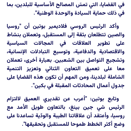
في القضايا، التي تمسّ المصالح الأساسية للبلدين، بما
في ذلك حماية السيادة والوحدة الوطنية".
وأكد الرئيس الروسي فلاديمير بوتين أن "روسيا
والصين تتطلعان بثقة إلى المستقبل، وتعملان بنشاط
على تطوير العلاقات في المجالات السياسية
والاقتصادية والدفاعية، وتوسيع التبادلات الإنسانية،
وتشجيع التواصل بين الشعبين. بعبارة أخرى، تعملان
معا على تعميق التعاون الثنائي وتعزيز التنمية
الشاملة لبلدينا، ومن المهم أن تكون هذه القضايا على
جدول أعمال المحادثات المقبلة في بكين".
وتابع بوتين: "أعرب عن تقديري العميق لالتزام
الرئيس شي جين بينغ، بالتعاون طويل الأمد مع
روسيا، وأعتقد أن علاقاتنا الطيبة والودّية تساعدنا على
وضع أكثر الخطط طموحا للمستقبل وتحقيقها".