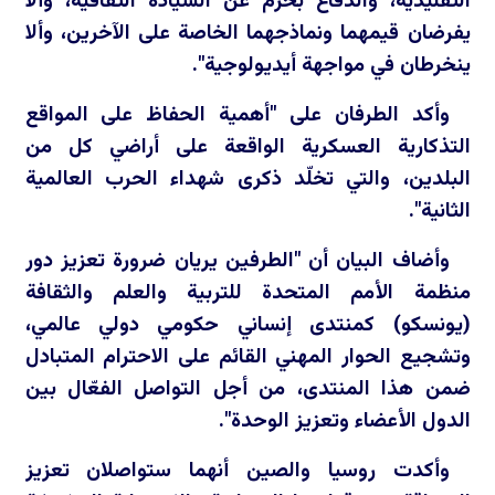
التقليدية، والدفاع بحزم عن السيادة الثقافية، وألا
يفرضان قيمهما ونماذجهما الخاصة على الآخرين، وألا
ينخرطان في مواجهة أيديولوجية".
وأكد الطرفان على "أهمية الحفاظ على المواقع
التذكارية العسكرية الواقعة على أراضي كل من
البلدين، والتي تخلّد ذكرى شهداء الحرب العالمية
الثانية".
وأضاف البيان أن "الطرفين يريان ضرورة تعزيز دور
منظمة الأمم المتحدة للتربية والعلم والثقافة
(يونسكو) كمنتدى إنساني حكومي دولي عالمي،
وتشجيع الحوار المهني القائم على الاحترام المتبادل
ضمن هذا المنتدى، من أجل التواصل الفعّال بين
الدول الأعضاء وتعزيز الوحدة".
وأكدت روسيا والصين أنهما ستواصلان تعزيز