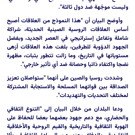
وليست موجّهة ضد دول ثالثة".
وأوضح البيان أن "هذا النموذج من العلاقات أصبح
أساس العلاقات الروسية الصينية الحديثة، شراكة
شاملة وتفاعل إستراتيجي في العصر الجديد، وبفضل
الجهود الدؤوبة للطرفين، بلغت هذه العلاقات أزهى
مستوياتها في التاريخ، وما زالت تتطور بثبات، مظهرة
نضجا واكتفاء ذاتيا وحصانة ضد أي تأثير خارجي".
وشددت روسيا والصين على أنهما "ستواصلان تعزيز
الصداقة بين قواتهما المسلحة والاستجابة المشتركة
لمختلف التحديات والتهديدات".
ودعا البلدان من خلال البيان إلى "التنوع الثقافي
والحضاري، مع دعم جهود بعضهما بعضا للحفاظ على
الهوية الثقافية والتاريخية والقيم الروحية والأخلاقية