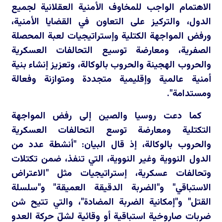
الاهتمام الواجب للمخاوف الأمنية العقلانية لجميع
الدول، والتركيز على التعاون في القضايا الأمنية،
ورفض المواجهة الكتلية وإستراتيجيات لعبة المحصلة
الصفرية، ومعارضة توسيع التحالفات العسكرية
والحروب الهجينة والحروب بالوكالة، وتعزيز إنشاء بنية
أمنية عالمية وإقليمية متجددة ومتوازنة وفعالة
ومستدامة".
كما دعت روسيا والصين إلى رفض المواجهة
التكتلية ومعارضة توسع التحالفات العسكرية
والحروب بالوكالة، إذ قال البيان: "أنشطة عدد من
الدول النووية وغير النووية، التي تنفذ، ضمن تكتلات
وتحالفات عسكرية، إستراتيجيات مثل "الاعتراض
الاستباقي" و"الضربة الدقيقة العميقة" و"سلسلة
القتل" و"إمكانية الضربة المضادة"، والتي تتيح شن
ضربات صاروخية استباقية أو وقائية لشلّ حركة العدو