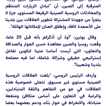
المترقبة إلى الصين، أن "تبادل الزيارات المنتظم
والمحادثات الروسية الصينية الرفيعة المستوى، جزءٌ لا
يتجزأ من جهودنا المشتركة لتطوير العلاقات بين بلدينا
على الأصعدة كافة، وإطلاق العنان لإمكاناتها الهائلة".
وقال بوتين: "أودّ أن أذكّركم بأنه قبل 25 عاما،
وقّعت روسيا والصين معاهدة حسن الجوار والصداقة
والتعاون، التي أرست أساسا متينا لتكوين تفاعل
إستراتيجي حقيقي وشراكة شاملة، لما فيه مصلحة
بلدينا وشعبينا".
وأردف الرئيس الروسي: "بلغت العلاقات الروسية
الصينية مستوى غير مسبوق. تتجلى خصوصية هذه
العلاقات في جو من التفاهم والثقة المتبادلين،
والرغبة في التعاون على أساس متكافئ ومنفعة
متبادلة، والانخراط في حوار بنّاء، ودعم بعضهما بعضا