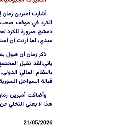
التغيرات الجيوسياس
أشارت أمبرين زمان إ
الكرد في موقف صعب. و
دمشق ضرورة للكرد لحما
عبدي، لما أردت أن أستب
ذكر زمان أن قبول بط
ياتي:لقد تقبل المجتمع
بالنظام المالي الدولي
قبالة السواحل السوري
وأضافت أمبرين زما
هذا لا يعني التخلي عن 
21/05/2026