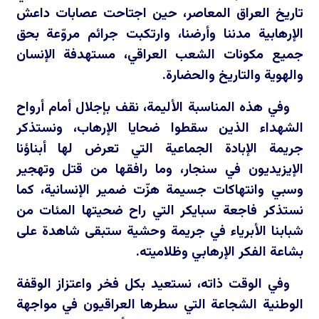
تاريخ العراق المعاصر، حين اجتاحت عصابات داعش
الإرهابية مدننا وأرضنا، وارتكبت جرائم مروّعة بحق
جميع مكونات الشعب العراقي، مستهدفة الإنسان
والهوية والتاريخ والحضارة.
وفي هذه المناسبة الأليمة، نقف بإجلال أمام أرواح
الشهداء الذين سقطوا ضحايا الإرهاب، ونستذكر
جريمة الإبادة الجماعية التي تعرض لها أبناؤنا
الإيزيديون في سنجار، وما رافقها من قتل وتهجير
وسبي وانتهاكات جسيمة هزّت ضمير الإنسانية، كما
نستذكر فاجعة سبايكر التي راح ضحيتها المئات من
شبابنا الأبرياء في جريمة وحشية ستبقى شاهدة على
بشاعة الفكر الإرهابي وظلاميته.
وفي الوقت ذاته، نستعيد بكل فخر واعتزاز الوقفة
الوطنية الشجاعة التي سطرها العراقيون في مواجهة