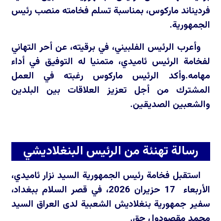
فرديناند ماركوس، بمناسبة تسلم فخامته منصب رئيس
الجمهورية.
وأعرب الرئيس الفلبيني، في برقيته، عن أحر التهاني
لفخامة الرئيس ئاميدي، متمنيا له التوفيق في أداء
مهامه.وأكد الرئيس ماركوس رغبته في العمل
المشترك من أجل تعزيز العلاقات بين البلدين
والشعبين الصديقين.
رسالة تهنئة من الرئيس البنغلاديشي
استقبل فخامة رئيس الجمهورية السيد نزار ئاميدي،
الأربعاء 17 حزيران 2026، في قصر السلام ببغداد،
سفير جمهورية بنغلاديش الشعبية لدى العراق السيد
محمد مقصودول حق.