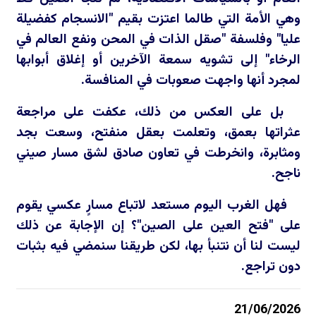
وهي الأمة التي طالما اعتزت بقيم "الانسجام كفضيلة
عليا" وفلسفة "صقل الذات في المحن ونفع العالم في
الرخاء" إلى تشويه سمعة الآخرين أو إغلاق أبوابها
لمجرد أنها واجهت صعوبات في المنافسة.
بل على العكس من ذلك، عكفت على مراجعة
عثراتها بعمق، وتعلمت بعقل منفتح، وسعت بجد
ومثابرة، وانخرطت في تعاون صادق لشق مسار صيني
ناجح.
فهل الغرب اليوم مستعد لاتباع مسارٍ عكسي يقوم
على "فتح العين على الصين"؟ إن الإجابة عن ذلك
ليست لنا أن نتنبأ بها، لكن طريقنا سنمضي فيه بثبات
دون تراجع.
21/06/2026