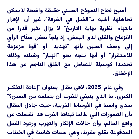
أصبح نجاح النموذج الصيني حقيقة واضحة لا يمكن
تجاهلها، أشبه بـ"الفيل في الغرفة"، غير أن الإقرار
بانتهاء "نظرية نهاية التاريخ" لا يزال يثير قدرا من
الانزعاج والقلق لدى البعض. إذ يلجأ بعض صنّاع الرأي
إلى وصف الصين بأنها "تهديد" أو "قوة مزعزعة
للاستقرار" أو أنها تتجه نحو "انهيار" وشيك، وذلك
تحديدا كوسيلة للتعامل مع القلق الناجم عن هذا
الإخفاق.
وفي عام 2025، لاقى مقال بعنوان "إعادة التفكير
الكبرى: ما الذي ينبغي للغرب أن يتعلمه من الصين؟"
صدى واسعا في الأوساط الغربية، حيث جادل المقال
بأن التصورات التي طالما تبناها الغرب قد انفصلت عن
واقع العالم، وأن حالات الإنكار والتهرب وردود الفعل
المدفوعة بقلق مفرط، وهي سمات شائعة في الخطاب