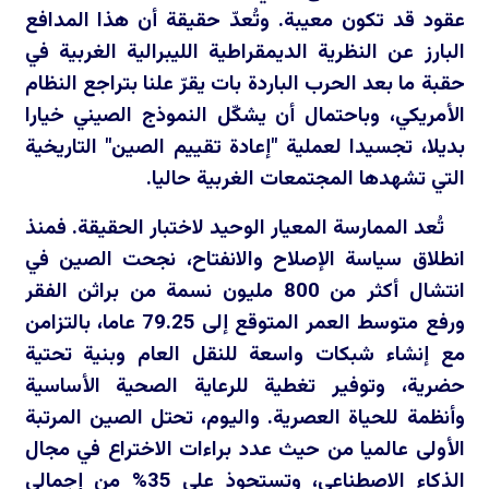
عقود قد تكون معيبة. وتُعدّ حقيقة أن هذا المدافع
البارز عن النظرية الديمقراطية الليبرالية الغربية في
حقبة ما بعد الحرب الباردة بات يقرّ علنا بتراجع النظام
الأمريكي، وباحتمال أن يشكّل النموذج الصيني خيارا
بديلا، تجسيدا لعملية "إعادة تقييم الصين" التاريخية
التي تشهدها المجتمعات الغربية حاليا.
تُعد الممارسة المعيار الوحيد لاختبار الحقيقة. فمنذ
انطلاق سياسة الإصلاح والانفتاح، نجحت الصين في
انتشال أكثر من 800 مليون نسمة من براثن الفقر
ورفع متوسط العمر المتوقع إلى 79.25 عاما، بالتزامن
مع إنشاء شبكات واسعة للنقل العام وبنية تحتية
حضرية، وتوفير تغطية للرعاية الصحية الأساسية
وأنظمة للحياة العصرية. واليوم، تحتل الصين المرتبة
الأولى عالميا من حيث عدد براءات الاختراع في مجال
الذكاء الاصطناعي، وتستحوذ على 35% من إجمالي