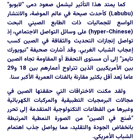
كما يمتد هذا التأثير ليشمل صعود دمى "لابوبو"
(
Labubu
) كأحدث صيحة في عالم الموضة، والانتشار
الواسع للجماليات ذات الطابع الصيني البحت
(
hyper-Chinese
) على وسائل التواصل الاجتماعي، إذ
تواصل إنجازات التحديث والثقافة في الصين كسب
إعجاب الشباب الغربي. وقد أشارت صحيفة "نيويورك
تايمز" إلى أن مستوى التحفظ أو المقاومة تجاه الصين
بين الأمريكيين الذين تتراوح أعمارهم بين 18 و29
عاما يُعد أقل بكثير مقارنة بالفئات العمرية الأكبر سنا.
ولقد مكنت الاختراقات التي حققتها الصين في
مجالات البرمجيات التطبيقية والمركبات الكهربائية
وغيرها من القطاعات التكنولوجية المتقدمة إلى تحرر
"صُنع في الصين" من الصورة النمطية المرتبطة
بانخفاض الجودة والتقليد، مما يواصل جذب اهتمام
الشباب الأمريكي.