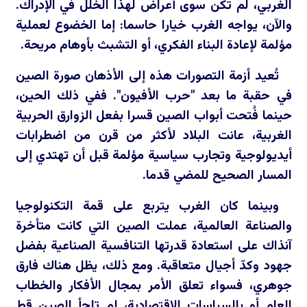
الغربي، لم تكن سوى أعراض لهذا الخلل في الإدراك.
والآن، يواجه الغرب خيارا حاسما: إما الخضوع لعملية
مؤلمة لإعادة البناء الفكري، أو التشبث بأوهام مريحة.
تُعيد أزمة التصورات هذه إلى الأذهان صورة الصين
في حقبة ما بعد "حرب الأفيون". ففي ذلك الحين،
حينما فُتحت أبواب الصين قسرا بفعل الزوارق الحربية
الغربية، عانت البلاد لأكثر من قرن من اضطرابات
أيديولوجية وتجارب سياسية مؤلمة قبل أن تهتدي إلى
المسار الصحيح للمضي قدما.
وبينما كان الغرب يتربع على قمة التكنولوجيا
والصناعة العالمية، عملت الصين التي كانت متأخرة
آنذاك على استعادة قدرتها التنافسية الصناعية بفضل
جهود وكدّ أجيال متعاقبة. ومع ذلك، يظل هناك فارق
جوهري، فسواء تعلق الأمر بمجال الأفكار والخطاب
العام أو بالسياسات الاقتصادية، لم تلجأ الصين قط