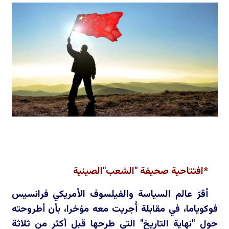
*افتتاحية صحيفة "الشعب"الصينية
أقرّ عالم السياسة والفيلسوف الأمريكي فرانسيس
فوكوياما، في مقابلة أُجريت معه مؤخرا، بأن أطروحته
حول "نهاية التاريخ" التي طرحها قبل أكثر من ثلاثة