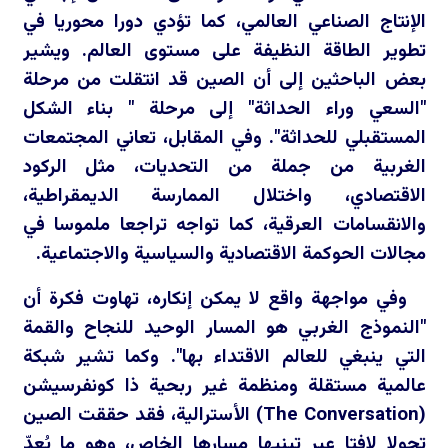
الإنتاج الصناعي العالمي، كما تؤدي دورا محوريا في
تطوير الطاقة النظيفة على مستوى العالم. ويشير
بعض الباحثين إلى أن الصين قد انتقلت من مرحلة
"السعي وراء الحداثة" إلى مرحلة " بناء الشكل
المستقبلي للحداثة". وفي المقابل، تعاني المجتمعات
الغربية من جملة من التحديات، مثل الركود
الاقتصادي، واختلال الممارسة الديمقراطية،
والانقسامات العرقية، كما تواجه تراجعا ملموسا في
مجالات الحوكمة الاقتصادية والسياسية والاجتماعية.
وفي مواجهة واقع لا يمكن إنكاره، تهاوت فكرة أن
"النموذج الغربي هو المسار الوحيد للنجاح والقمة
التي ينبغي للعالم الاقتداء بها". وكما تشير شبكة
عالمية مستقلة ومنظمة غير ربحية ذا كونفرسيشن
(
The Conversation
) الأسترالية، فقد حققت الصين
تحولا لافتا عبر تبنيها مسارها الخاص، وهو ما يُعدّ