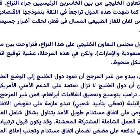
اون الخليجي من بين الخاسرين الرئيسيين جراء النزاع. ف
 شهدت هذه الدول تراجعاً في الثقة بنموذجها الاقتصادي،
 لفان للغاز الطبيعي المسال في قطر، لحقت أضرار جسيمة با
ل مجلس التعاون الخليجي على هذا النزاع، فتراوحت بين مع
سعودية والإمارات). ولكن في هذه المرحلة، عشية توقيع ات
كل ملحوظ.
ل، يبدو من غير المرجح أن تعود دول الخليج إلى الوضع الط
 أن دول الخليج لا تزال تعتمد على الدعم الأمني
الأمريك
د ترامب بتوسيع وتعميق اتفاقيات أبراهام، فمن غير المرجح
ئيلية (تحظى بتأييد شعبي) تبدو عازمة على تقويض الات
وض على اتفاق مستدام طويل الأمد يتناول بشكل شامل القدرات
 العمل الشاملة المشتركة المحسّنة. وقد يكون قبول ترتيب
 لدفعه على مضض لضمان اتفاق مستدام وتجنب إغلاق الممر 