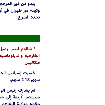
يبدو من غير المرجح أ
وثيقة مع طهران في أي
تجدد الصراع.
* شالوم ليبنر زميل
الخارجية والدبلوماسي
متتاليين:
خسرت إسرائيل الحرب 
سوى 18% منهم.
لم يشارك رئيس الوزر
سيستمر "أربعة إلى خمس
ملامح مذكرة التفاهم ا