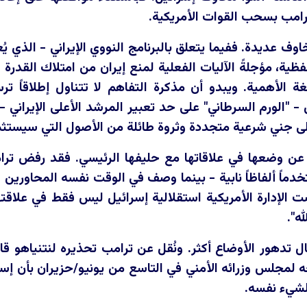
رامب بسحب القوات الأمريكية.
وف عديدة. ففيما يتعلق بالبرنامج النووي الإيراني - الذي ي
فظية، مؤجلةً الآليات الفعلية لمنع إيران من امتلاك القدرة
 الأهمية. ويبدو أن مذكرة التفاهم لا تتناول إطلاقاً تر
ئيل - "الورم السرطاني" على حد تعبير المرشد الأعلى الإيراني
إلى جني شرعية متجددة وثروة طائلة من الأصول التي سيستثمر
ل عن وضعها في علاقاتها مع حليفها الرئيسي. فقد رفض ترام
اً ألفاظاً نابية - بينما وصف في الوقت نفسه المحاورين ال
ت الإدارة الأمريكية استقلالية إسرائيل ليس فقط في علاقته
ه".
ل تدهور الأوضاع أكثر. ونُقل عن ترامب تحذيره لنتنياهو قائ
حه لمجلس وزرائه الأمني
في التاسع من يونيو/حزيران بأن إسرا
الشيء نفسه.