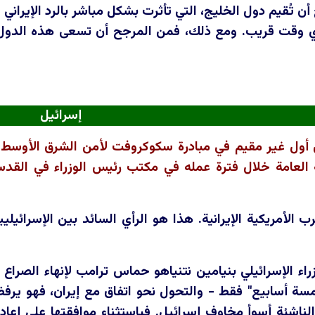
ن تُقيم دول الخليج، التي تأثرت بشكل مباشر بالرد الإيراني
 وقت قريب. ومع ذلك، فمن المرجح أن تسعى هذه الدول إ
إسرائيل
 أول غير مقيم في مبادرة سكوكروفت لأمن الشرق الأوسط 
ة العامة خلال فترة عمله في مكتب رئيس الوزراء في القد
الأمريكية الإيرانية. هذا هو الرأي السائد بين الإسرائيليي
اء الإسرائيلي بنيامين نتنياهو حماس ترامب لإنهاء الصراع 
ة أسابيع" فقط - والتحول نحو اتفاق مع إيران، فهو يرفض
لناشئة أسوأ مخاوف إسرائيل. فباستثناء موافقتها على إعا