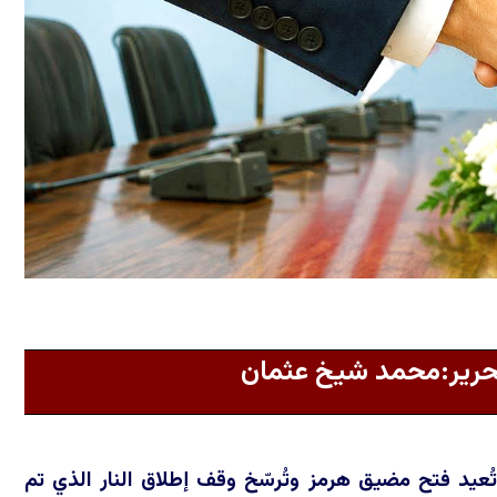
تحرير:محمد شيخ عثمان
تُعيد فتح مضيق هرمز وتُرسّخ وقف إطلاق النار الذي تم