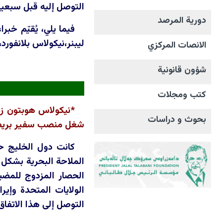
التوصل إليه قبل سبعين
دورية المرصد
فيما يلي، يُقيّم خب
ليبنر،نيكولاس بلانفورد
الانصات المرکزي
شؤون قانونية
كتب ومجلات
*نيكولاس هوبتون زم
بحوث و دراسات
شغل منصب سفير بريطانيا لدى ليبيا (2019-2021)، وإيران (2015-018
كانت دول الخليج حر
الملاحة البحرية بشكل 
الحصار المزدوج للمضي
الولايات المتحدة وإي
التوصل إلى هذا الاتفاق