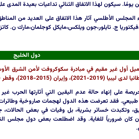
 يومًا. سيكون لهذا الاتفاق الثنائي تداعيات بعيدة المدى 
راء المجلس الأطلسي آثار هذا الاتفاق على العديد من الم
،فيكتوريا ج. تايلور،جون ويلكس،مايكل كوجلمان،مارك ن. كاتز
دول الخليج
يل أول غير مقيم في مبادرة سكوكروفت لأمن الشرق الأوس
2)، وقطر (2013-2015)، واليمن (2012-2013):
يصة على إنهاء حالة عدم اليقين التي أثارتها الحرب غير
طبيعي. فقد تعرضت هذه الدول لهجمات صاروخية وطائرات مس
ق، وتكبدت خسائر بشرية، بل وفيات في بعض الحالات، جر
ران كان ضرورياً للغاية. وقد اضطلعت بعض دول مجلس ال
.