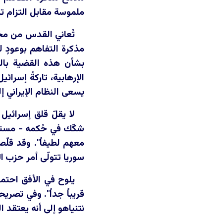
ملموسة مقابل التزام ت
تُعاني القدس من مخا
مذكرة التفاهم بوعودٍ ل
بشأن هذه القضية بالغة
الإرهابية، تاركةً إسرا
يسعى النظام الإيراني 
لا يقلّ قلق إسرائي
شكّك في حُكمه - مستخدم
معهم لطيفاً". وقد قلّص
سوريا تتولّى أمر حزب الل
يلوح في الأفق احتما
قريباً جداً". وفي تصري
نتنياهو إلى أنه يعتقد 