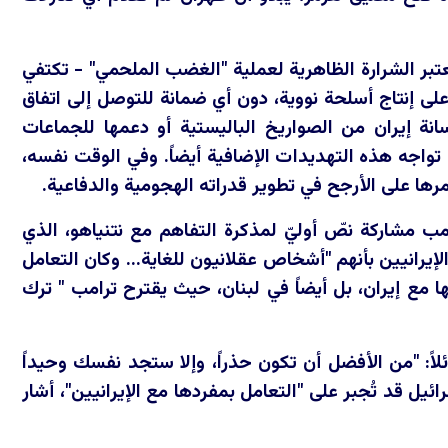
ُعتبر الشرارة الظاهرية لعملية "الغضب الملحمي" - تكتفي
 على إنتاج أسلحة نووية، دون أي ضمانة للتوصل إلى اتفاق
سانة إيران من الصواريخ الباليستية أو دعمها للجماعات
 - تواجه هذه التهديدات الإضافية أيضاً. وفي الوقت نفسه،
ها على الأرجح في تطوير قدراته الهجومية والدفاعية.
ب مشاركة نصّ أوليّ لمذكرة التفاهم مع نتنياهو، الذي
إيرانيين بأنهم "أشخاص عقلانيون للغاية... وكان التعامل
ا مع إيران، بل أيضاً في لبنان، حيث يقترح ترامب " ترك
لاً: "من الأفضل أن تكون حذراً، وإلا ستجد نفسك وحيداً
ئيل قد تُجبر على "التعامل بمفردها مع الإيرانيين"، أشار