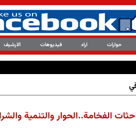
حوارات
اراء
فیدیوهات
الارشیف
العدد(8113 ) من مجلة المرصد التحلي
ي
ات الفخامة..الحوار والتنمية والشراك