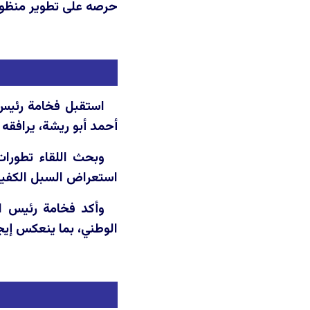
حرصه على تطوير منظومة
أحمد أبو ريشة، يرافقه
وبحث اللقاء تطورات
استعراض السبل الكفيلة 
وأكد فخامة رئيس ال
الوطني، بما ينعكس إيجاب