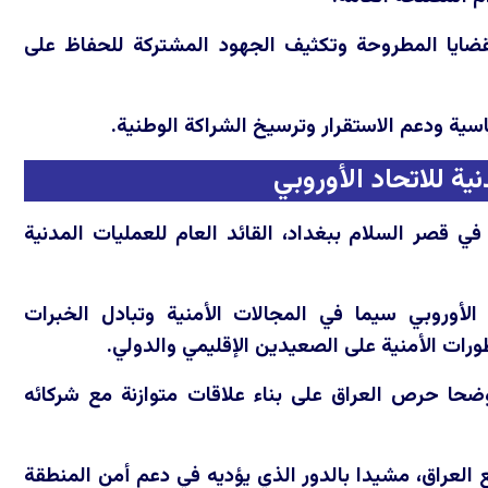
قضايا المطروحة وتكثيف الجهود المشتركة للحفاظ على
سية ودعم الاستقرار وترسيخ الشراكة الوطنية.
ية للاتحاد الأوروبي
ستقبل فخامة رئيس الجمهورية السيد نزار ئاميدي، الاثنين 22 حزيران 2026 في قصر السلام ببغداد، القائد العام للعمليات المدنية
الأوروبي سيما في المجالات الأمنية وتبادل الخبرات
ات الأمنية على الصعيدين الإقليمي والدولي.
وضحا حرص العراق على بناء علاقات متوازنة مع شركائه
ع العراق، مشيدا بالدور الذي يؤديه في دعم أمن المنطقة