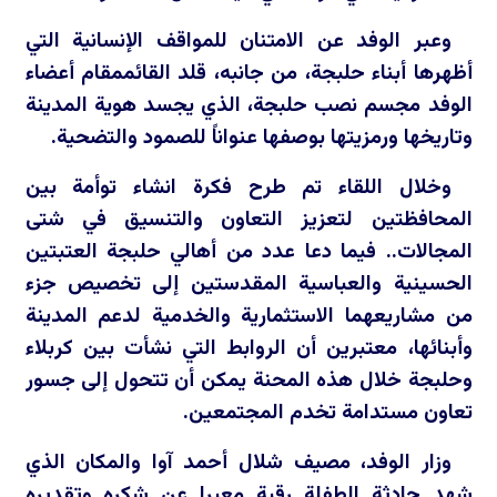
وعبر الوفد عن الامتنان للمواقف الإنسانية التي
أظهرها أبناء حلبجة، من جانبه، قلد القائممقام أعضاء
الوفد مجسم نصب حلبجة، الذي يجسد هوية المدينة
وتاريخها ورمزيتها بوصفها عنواناً للصمود والتضحية.
وخلال اللقاء تم طرح فكرة انشاء توأمة بين
المحافظتين لتعزيز التعاون والتنسيق في شتى
المجالات.. فيما دعا عدد من أهالي حلبجة العتبتين
الحسينية والعباسية المقدستين إلى تخصيص جزء
من مشاريعهما الاستثمارية والخدمية لدعم المدينة
وأبنائها، معتبرين أن الروابط التي نشأت بين كربلاء
وحلبجة خلال هذه المحنة يمكن أن تتحول إلى جسور
تعاون مستدامة تخدم المجتمعين.
وزار الوفد، مصيف شلال أحمد آوا والمكان الذي
شهد حادثة الطفلة رقية معبرا عن شكره وتقديره