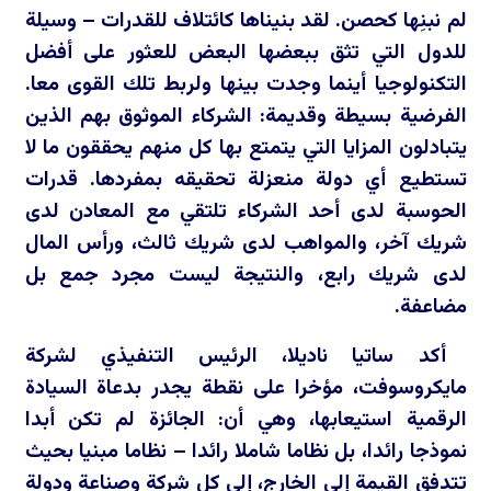
لم نبنِها كحصن. لقد بنيناها كائتلاف للقدرات – وسيلة
للدول التي تثق ببعضها البعض للعثور على أفضل
التكنولوجيا أينما وجدت بينها ولربط تلك القوى معا.
الفرضية بسيطة وقديمة: الشركاء الموثوق بهم الذين
يتبادلون المزايا التي يتمتع بها كل منهم يحققون ما لا
تستطيع أي دولة منعزلة تحقيقه بمفردها. قدرات
الحوسبة لدى أحد الشركاء تلتقي مع المعادن لدى
شريك آخر، والمواهب لدى شريك ثالث، ورأس المال
لدى شريك رابع، والنتيجة ليست مجرد جمع بل
مضاعفة.
أكد ساتيا ناديلا، الرئيس التنفيذي لشركة
مايكروسوفت، مؤخرا على نقطة يجدر بدعاة السيادة
الرقمية استيعابها، وهي أن: الجائزة لم تكن أبدا
نموذجا رائدا، بل نظاما شاملا رائدا – نظاما مبنيا بحيث
تتدفق القيمة إلى الخارج، إلى كل شركة وصناعة ودولة