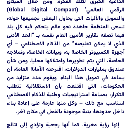
الداعية الكبرى لتلك الفكرة. ومن خلال ’الميثاق
الرقمي العالمي‘ (
Global Digital Compact
)
والتمويل والآليات التي يحاول البعض تجميعها حوله،
تسعى المنظمة جاهدة نحو عالم يتحكم فيه كل بلد
فيما تصفه تقارير الأمين العام نفسه بـ “الحد الأدنى
الذي لا يمكن تقليصه” من الذكاء الاصطناعي – أي
أجهزة الكمبيوتر الخاصة به، وبياناته الخاصة، ونماذجه
الخاصة، التي يتم تطويرها وامتلاكها محليا. ومن شأن
صندوق بمليارات الدولارات، اقترحته الأمانة العامة، أن
يساعد في تمويل هذا البناء. ويقوم عدد متزايد من
الحكومات، التي اقتنعت بأن الاستقلالية تتطلب
التكرار، بصياغة استراتيجيات وطنية للذكاء الاصطناعي
لتتناسب مع ذلك – وكل منها عازمة على إعادة بناء،
داخل حدودها، بنية موجودة بالفعل في مكان آخر.
إنها رؤية مغرية. كما أنها رجعية وتؤدي إلى نتائج