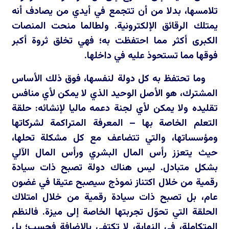
تلامسها، بدلا من أن تتجمع في أيدي من يصادف أنه
يمتلك الرقائق الإلكترونية. ولطالما منحت المنصات
الكبرى أكثر مما احتفظت به؛ فهي تخلق ثروة أكبر
فوقها مما تستحوذ عليه في داخلها.
وما تحتفظ به كل دولة لنفسها، فوق ذلك الأساس
المشترك، هو الأصل الوحيد الذي لا يمكن لأي منافس
تقليده ولا يمكن لأي لجنة دعمه ماليا لإنشائه: حلقة
التعلم الخاصة بها – المعرفة المتراكمة لشركاتها
ومؤسساتها، والتي تتضاعف مع كل مشكلة تحلها،
حيث يتعزز رأس المال البشري ورأس المال الآلي
بشكل متبادل. ليس هناك دولة تصبح ذات سيادة
رقمية من خلال اكتناز نموذج سيصبح عتيقا في غضون
عام، بل تصبح ذات سيادة رقمية من خلال امتلاك
الحلقة التي تحوّل تجربتها الخاصة إلى ميزة. فالنظم
المتكاملة، في النهاية، لا تكتفي بالإضافة فحسب؛ بل