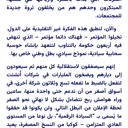
المبتكرون وحدهم هم من يخلقون ثروة جديدة
للمجتمعات.
والآن، لنطبق هذه الفكرة غير التقليدية على الدول.
تخيلوا المؤتمر – فهناك دائما مؤتمر – الذي تنهض
فيه أربعون حكومة بالتناوب لتتعهد بإنشاء حوسبة
سحابية سيادية، نموذج سيادي، بطل وطني خاص بها.
إنهم سيصفقون لاستقلالية كل منهم ثم سيعودون
إلى ديارهم ويضخون المليارات في شركات أُنشئت
لتفعل بالضبط ما تفعله تسع وثلاثون شركة أخرى، في
أسواق أصغر من أن تدعم حتى واحدة منها، ساعين
وراء هوامش ربح تتضاءل بشكل لا نهائي نحو الصفر
لحظة الإعلان عن البطل التالي. ولن يكونوا قد حققوا
ما يُسمى بـ “السيادة الرقمية”، بل نوعا من المستوى
العادي المتزامن – كوكبا من النسخ المصغرة، يعيد