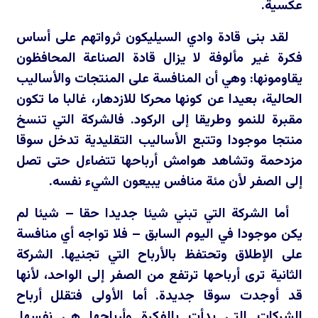
عكسية.
لقد بنى قادة وادي السيليكون ثرواتهم على أساس
فكرة غير مألوفة لا يزال قادة الصناعة المحافظون
يقاومونها: وهي أن المنافسة على المنتجات والأساليب
الحالية، بعيدا عن كونها محركا للازدهار، غالبا ما تكون
مقبرة للنمو وطريقا إلى الركود. فالشركة التي تنسخ
منتجا موجودا وتتبع الأساليب التقليدية تدخل سوقا
مزدحمة وتشاهد هوامش أرباحها تتضاءل حتى تصل
إلى الصفر لأن مئة منافس يبيعون الشيء نفسه.
أما الشركة التي تبني شيئا جديدا حقا – شيئا لم
يكن موجودا في اليوم السابق – فلا تواجه أي منافسة
على الإطلاق وتحتفظ بالأرباح التي تجنيها. الشركة
الثانية ترى أرباحها ترتفع من الصفر إلى الواحد، لأنها
قد أوجدت سوقا جديدة. أما الأولى فتقلل أرباح
الشركات التي بدأت بالفكرة وأرباحها هي نفسها.