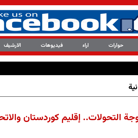
حوارات
اراء
فیدیوهات
الارشیف
العدد(8113 ) من م
ية
التحولات.. إقليم كوردستان والاتحاد