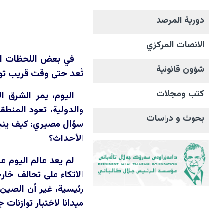
دورية المرصد
الانصات المرکزي
في بعض اللحظات التا
شؤون قانونية
تُعد حتى وقت قريب ثواب
كتب ومجلات
اليوم، يمر الشرق ا
والدولية، تعود المنطق
بحوث و دراسات
سؤال مصيري: كيف ينبغي
الأحداث؟
لم يعد عالم اليوم ع
الاتكاء على تحالف خار
رئيسية، غير أن الصين
ميدانا لاختبار توازنات 