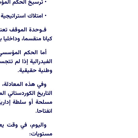
• ترسيخ الحكم الم
• امتلاك استراتيجية
فـوحدة الموقف تعني 
كيانا منقسما، وداخليا 
أما الحكم المؤسسي،
الفيدرالية إذا لم تتج
وطنية حقيقية.
وفي هذه المعادلة، ل
التاريخ الكوردستاني ال
مسلحة أو سلطة إدارية
انفتاحا.
واليوم، في وقت يعا
مستويات: