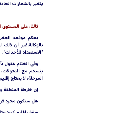
يتغير بالشعارات الحادة
ثالثا: على المستوى ا
بحكم موقعه الجغرا
بالوكالة،غير أن ذلك ل
"الاستعداد للأحداث".
وفي الختام ،نقول بأ
ينسجم مع التحولات، غ
المرحلة، لا يحتاج إقل
إن خارطة المنطقة ي
هل سنكون مجرد قراء
ويقف إقليم كوردستان 