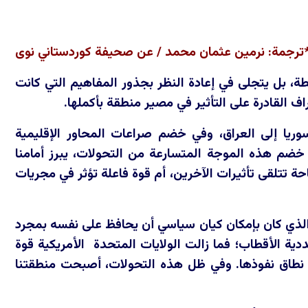
ترجمة: نرمين عثمان محمد / عن صحيفة كوردستاني نوى
ة، بل يتجلى في إعادة النظر بجذور المفاهيم التي كانت
ف القادرة على التأثير في مصير منطقة بأكملها.
وريا إلى العراق، وفي خضم صراعات المحاور الإقليمية
 خضم هذه الموجة المتسارعة من التحولات، يبرز أمامنا
تتلقى تأثيرات الآخرين، أم قوة فاعلة تؤثر في مجريات
 الذي كان بإمكان كيان سياسي أن يحافظ على نفسه بمجرد
دية الأقطاب؛ فما زالت الولايات المتحدة الأمريكية قوة
ع نطاق نفوذها. وفي ظل هذه التحولات، أصبحت منطقتنا