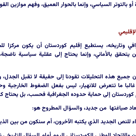
 أو بالتوتر السياسي، وإنما بالحوار العميق، وفهم موازين الق
لإقليمي
في وتاريخه، يستطيع إقليم كوردستان أن يكون مركزا للح
ن يتحقق بالأماني، وإنما يحتاج إلى عقلية سياسية ناضجة
ن جميع هذه التحليلات تقودنا إلى حقيقة لا تقبل الجدل، 
البا ما تتعرض للانهيار، ليس بفعل الضغوط الخارجية و
يم كوردستان إلى حماية حدوده الجغرافية فحسب، بل يحتاج ك
عاد صياغتها من جديد، والسؤال المطروح هو:
 للنص الجديد الذي يكتبه الآخرون، أم سنكون من بين الذين
والاتحاد الوطني الكوردستاني اليوم أمام السؤال التاريخي نف