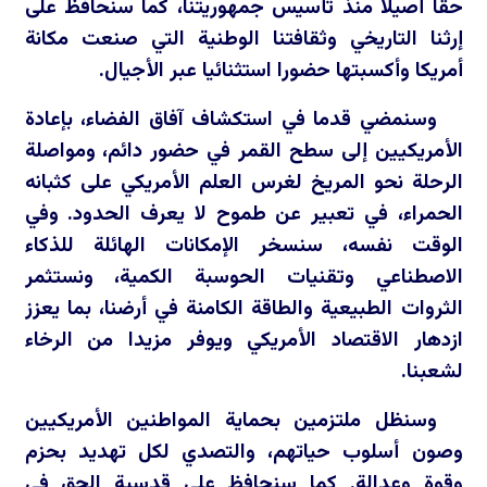
حقا أصيلا منذ تأسيس جمهوريتنا، كما سنحافظ على
إرثنا التاريخي وثقافتنا الوطنية التي صنعت مكانة
أمريكا وأكسبتها حضورا استثنائيا عبر الأجيال.
وسنمضي قدما في استكشاف آفاق الفضاء، بإعادة
الأمريكيين إلى سطح القمر في حضور دائم، ومواصلة
الرحلة نحو المريخ لغرس العلم الأمريكي على كثبانه
الحمراء، في تعبير عن طموح لا يعرف الحدود. وفي
الوقت نفسه، سنسخر الإمكانات الهائلة للذكاء
الاصطناعي وتقنيات الحوسبة الكمية، ونستثمر
الثروات الطبيعية والطاقة الكامنة في أرضنا، بما يعزز
ازدهار الاقتصاد الأمريكي ويوفر مزيدا من الرخاء
لشعبنا.
وسنظل ملتزمين بحماية المواطنين الأمريكيين
وصون أسلوب حياتهم، والتصدي لكل تهديد بحزم
وقوة وعدالة. كما سنحافظ على قدسية الحق في