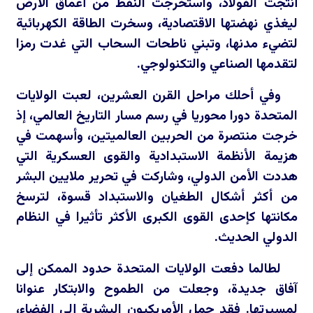
أنتجت الفولاذ، واستخرجت النفط من أعماق الأرض
ليغذي نهضتها الاقتصادية، وسخرت الطاقة الكهربائية
لتضيء مدنها، وتبني ناطحات السحاب التي غدت رمزا
لتقدمها الصناعي والتكنولوجي.
وفي أحلك مراحل القرن العشرين، لعبت الولايات
المتحدة دورا محوريا في رسم مسار التاريخ العالمي، إذ
خرجت منتصرة من الحربين العالميتين، وأسهمت في
هزيمة الأنظمة الاستبدادية والقوى العسكرية التي
هددت الأمن الدولي، وشاركت في تحرير ملايين البشر
من أكثر أشكال الطغيان والاستبداد قسوة، لترسخ
مكانتها كإحدى القوى الكبرى الأكثر تأثيرا في النظام
الدولي الحديث.
لطالما دفعت الولايات المتحدة حدود الممكن إلى
آفاق جديدة، وجعلت من الطموح والابتكار عنوانا
لمسيرتها. فقد حمل الأمريكيون البشرية إلى الفضاء،