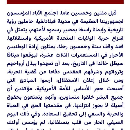
قبل مئتين وخمسين عاما، اجتمع الآباء المؤسسون
لجمهوريتنا العظيمة في مدينة فيلادلفيا، حاملين رؤية
تاريخية وإيمانا راسخا بمصير رسموه لأمتهم، يتمثل في
انتزاع حرية الولايات المتحدة الأمريكية واستقلالها.
فقد وقف ستة وخمسون رجلا، يمثلون إرادة الوطنيين
الأحرار في المستعمرات الثلاث عشرة، ليوقعوا ميثاقا
سيظل خالدا في التاريخ، بعد أن تعهدوا ببذل أرواحهم
وثرواتهم وشرفهم المقدس دفاعا عن قضية الحرية.
ومن خلال إعلان الاستقلال، أرسوا المبادئ التي
أصبحت حجر الأساس للأمة الأمريكية، مؤكدين أن
جميع البشر خلقوا متساوين، وأنهم يتمتعون بحقوق
أصيلة لا يجوز انتزاعها، في مقدمتها الحق في الحياة
والحرية والسعي إلى تحقيق السعادة. وفي ذلك اليوم
الصيفي الحار من قلب بنسلفانيا، لم يؤسس أولئك