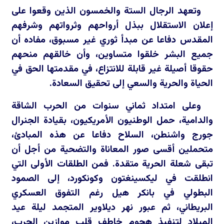
وتعهد الرجال الستة والخمسون الذين وقعوا على
إعلان الاستقلال ببذل أرواحهم وثرواتهم وشرفهم
المقدس دفاعا عن مبدأ ثوري غير مسبوق، مفاده أن
جميع البشر خلقوا متساوين، وأن خالقهم منحهم
حقوقا أصيلة غير قابلة للانتزاع، في مقدمتها الحق في
الحياة والحرية والسعي إلى تحقيق السعادة.
وعلى امتداد ثماني سنوات من الحرب الشاقة
والدامية، حمل الوطنيون الأمريكيون، بقيادة الجنرال
جورج واشنطن، السلاح دفاعا عن هذه المبادئ،
متحملين أقسى صور المعاناة والتضحية من أجل أن
تبقى شعلة الحرية متقدة. فمن الطلقات الأولى التي
انطلقت في ليكسينغتون وكونكورد، إلى الصمود
البطولي في بانكر هيل رغم التفوق العسكري
البريطاني، ثم عبور نهر ديلاوير المتجمد ليلة عيد
الميلاد لتنفيذ هجوم خاطف قلب موازين الحرب،