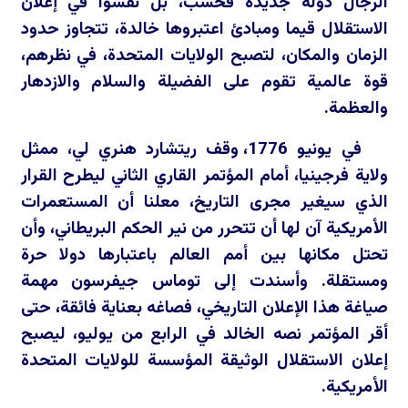
الرجال دولة جديدة فحسب، بل نقشوا في إعلان
الاستقلال قيما ومبادئ اعتبروها خالدة، تتجاوز حدود
الزمان والمكان، لتصبح الولايات المتحدة، في نظرهم،
قوة عالمية تقوم على الفضيلة والسلام والازدهار
والعظمة.
في يونيو 1776، وقف ريتشارد هنري لي، ممثل
ولاية فرجينيا، أمام المؤتمر القاري الثاني ليطرح القرار
الذي سيغير مجرى التاريخ، معلنا أن المستعمرات
الأمريكية آن لها أن تتحرر من نير الحكم البريطاني، وأن
تحتل مكانها بين أمم العالم باعتبارها دولا حرة
ومستقلة. وأسندت إلى توماس جيفرسون مهمة
صياغة هذا الإعلان التاريخي، فصاغه بعناية فائقة، حتى
أقر المؤتمر نصه الخالد في الرابع من يوليو، ليصبح
إعلان الاستقلال الوثيقة المؤسسة للولايات المتحدة
الأمريكية.