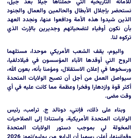
للأمانة التاريخية التي حملناها جيلا بعد جيل،
نستحضر بإجلال الأبطال والحالمين والعمال والجنود
الذين شيدوا هذه الأمة ودافعوا عنها، ونجدد العهد
بأن نكون أوفياء لتضحياتهم وجديرين بالإرث الذي
تركوه لنا.
واليوم، يقف الشعب الأمريكي موحدا، مستلهما
الروح التي أوقدها الآباء المؤسسون في فيلادلفيا،
ورسخوها في إعلان الاستقلال، ومؤمنا بأنه، بعون الله،
سيواصل العمل من أجل أن تصبح الولايات المتحدة
أكثر قوة وازدهارا وفخرا وعظمة مما كانت عليه في أي
وقت مضى.
وبناء على ذلك، فإنني، دونالد ج. ترامب، رئيس
الولايات المتحدة الأمريكية، واستنادا إلى الصلاحيات
المخولة لي بموجب دستور الولايات المتحدة
وقوانينها، أعلن رسميا أن الرابع من يوليو/تموز 2026