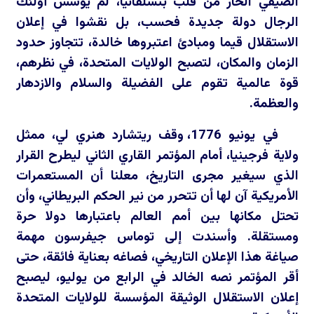
الصيفي الحار من قلب بنسلفانيا، لم يؤسس أولئك
الرجال دولة جديدة فحسب، بل نقشوا في إعلان
الاستقلال قيما ومبادئ اعتبروها خالدة، تتجاوز حدود
الزمان والمكان، لتصبح الولايات المتحدة، في نظرهم،
قوة عالمية تقوم على الفضيلة والسلام والازدهار
والعظمة.
في يونيو 1776، وقف ريتشارد هنري لي، ممثل
ولاية فرجينيا، أمام المؤتمر القاري الثاني ليطرح القرار
الذي سيغير مجرى التاريخ، معلنا أن المستعمرات
الأمريكية آن لها أن تتحرر من نير الحكم البريطاني، وأن
تحتل مكانها بين أمم العالم باعتبارها دولا حرة
ومستقلة. وأسندت إلى توماس جيفرسون مهمة
صياغة هذا الإعلان التاريخي، فصاغه بعناية فائقة، حتى
أقر المؤتمر نصه الخالد في الرابع من يوليو، ليصبح
إعلان الاستقلال الوثيقة المؤسسة للولايات المتحدة