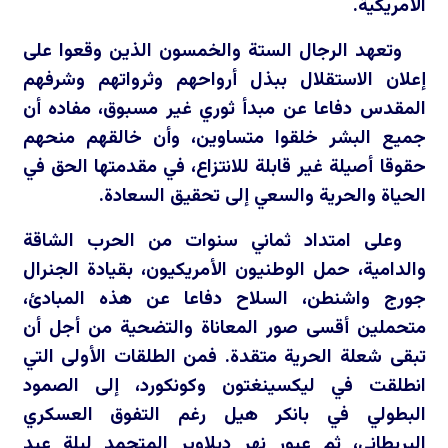
الأمريكية.
وتعهد الرجال الستة والخمسون الذين وقعوا على
إعلان الاستقلال ببذل أرواحهم وثرواتهم وشرفهم
المقدس دفاعا عن مبدأ ثوري غير مسبوق، مفاده أن
جميع البشر خلقوا متساوين، وأن خالقهم منحهم
حقوقا أصيلة غير قابلة للانتزاع، في مقدمتها الحق في
الحياة والحرية والسعي إلى تحقيق السعادة.
وعلى امتداد ثماني سنوات من الحرب الشاقة
والدامية، حمل الوطنيون الأمريكيون، بقيادة الجنرال
جورج واشنطن، السلاح دفاعا عن هذه المبادئ،
متحملين أقسى صور المعاناة والتضحية من أجل أن
تبقى شعلة الحرية متقدة. فمن الطلقات الأولى التي
انطلقت في ليكسينغتون وكونكورد، إلى الصمود
البطولي في بانكر هيل رغم التفوق العسكري
البريطاني، ثم عبور نهر ديلاوير المتجمد ليلة عيد