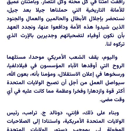
رافقت أمتنا في كل محنة وكل انتصار. وبامتنان عميق
للأمانة التاريخية التي حملناها جيلا بعد جيل،
نستحضر بإجلال الأبطال والحالمين والعمال والجنود
الذين شيدوا هذه الأمة ودافعوا عنها، ونجدد العهد
بأن نكون أوفياء لتضحياتهم وجديرين بالإرث الذي
تركوه لنا.
واليوم، يقف الشعب الأمريكي موحدا، مستلهما
الروح التي أوقدها الآباء المؤسسون في فيلادلفيا،
ورسخوها في إعلان الاستقلال، ومؤمنا بأنه، بعون الله،
سيواصل العمل من أجل أن تصبح الولايات المتحدة
أكثر قوة وازدهارا وفخرا وعظمة مما كانت عليه في أي
وقت مضى.
وبناء على ذلك، فإنني، دونالد ج. ترامب، رئيس
الولايات المتحدة الأمريكية، واستنادا إلى الصلاحيات
المخولة لي بموجب دستور الولايات المتحدة