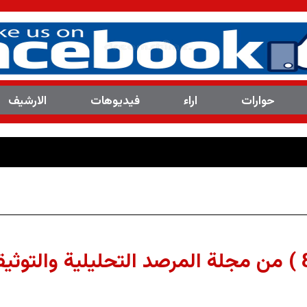
حوارات
اراء
فیدیوهات
الارشیف
العدد(8113 ) من مجلة المرصد التحليلية والتوثيقية