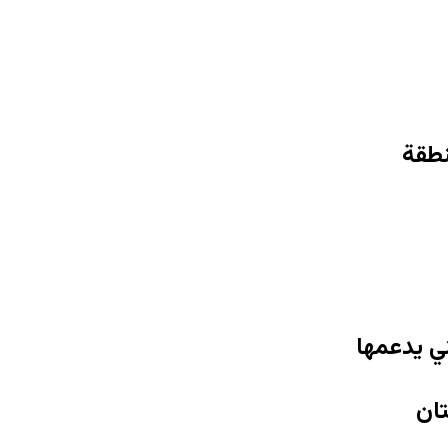
نطقة
ني يدعمها
ان