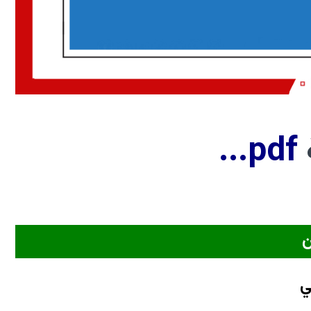
...
pdf
ن
ي