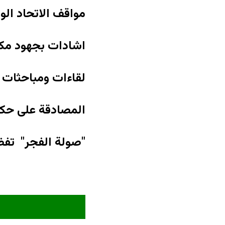
مواقف الاتحاد ال
اشادات بجهود مكا
لقاءات ومباحثات ا
المصادقة على حكم
"صولة الفجر" تف