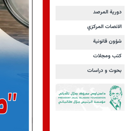
دورية المرصد
الانصات المرکزي
شؤون قانونية
كتب ومجلات
بحوث و دراسات