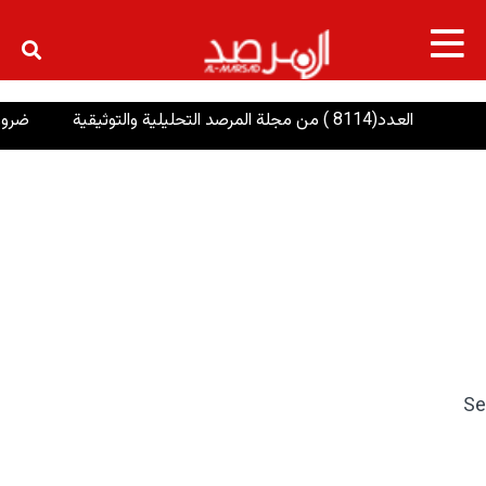
×
العدد(8114 ) من مجلة المرصد التحليلية والتوثيقية
ضرورة تعز
Se