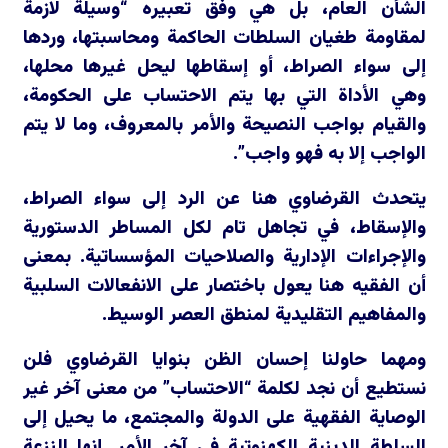
الشأن العام، بل هي وفق تعبيره “وسيلة لازمة
لمقاومة طغيان السلطات الحاكمة ومحاسبتها، وردها
إلى سواء الصراط، أو إسقاطها ليحل غيرها محلها،
وهي الأداة التي بها يتم الاحتساب على الحكومة،
والقيام بواجب النصيحة والأمر بالمعروف، وما لا يتم
الواجب إلا به فهو واجب”.
يتحدث القرضاوي هنا عن الرد إلى سواء الصراط،
والإسقاط، في تجاهل تام لكل المساطر الدستورية
والإجراءات الإدارية والصلاحيات المؤسساتية. بمعنى
أن الفقيه هنا يعول باختصار على الانفعالات السلبية
والمفاهيم التقليدية لمنطق العصر الوسيط.
ومهما حاولنا إحسان الظن بنوايا القرضاوي فلن
نستطيع أن نجد لكلمة “الاحتساب” من معنى آخر غير
الوصاية الفقهية على الدولة والمجتمع، ما يحيل إلى
السلطة الدينية الكهنوتية في آخر الأمر. إنها النزعة