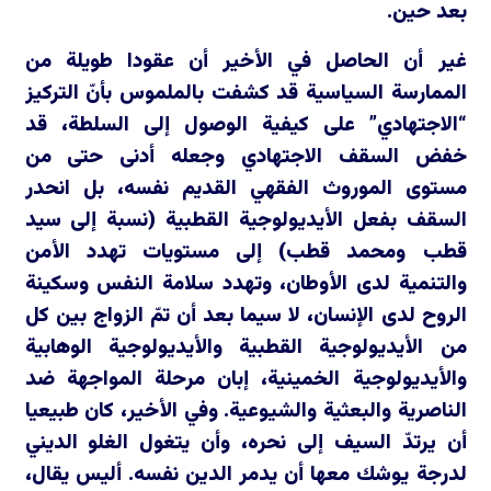
بعد حين.
غير أن الحاصل في الأخير أن عقودا طويلة من
الممارسة السياسية قد كشفت بالملموس بأنّ التركيز
“الاجتهادي” على كيفية الوصول إلى السلطة، قد
خفض السقف الاجتهادي وجعله أدنى حتى من
مستوى الموروث الفقهي القديم نفسه، بل انحدر
السقف بفعل الأيديولوجية القطبية (نسبة إلى سيد
قطب ومحمد قطب) إلى مستويات تهدد الأمن
والتنمية لدى الأوطان، وتهدد سلامة النفس وسكينة
الروح لدى الإنسان، لا سيما بعد أن تمّ الزواج بين كل
من الأيديولوجية القطبية والأيديولوجية الوهابية
والأيديولوجية الخمينية، إبان مرحلة المواجهة ضد
الناصرية والبعثية والشيوعية. وفي الأخير، كان طبيعيا
أن يرتدّ السيف إلى نحره، وأن يتغول الغلو الديني
لدرجة يوشك معها أن يدمر الدين نفسه. أليس يقال،