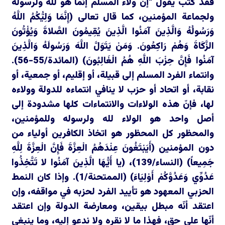
فقد كتب يقول “إن ولاء المسلم إنما هو لله ولرسوله
ولجماعة المؤمنين، كما قال تعالى (إِنَّمَا وَلِيُّكُمُ اللَّهُ
وَرَسُولُهُ وَالَّذِينَ آمَنُوا الَّذِينَ يُقِيمُونَ الصَّلاةَ وَيُؤْتُونَ
الزَّكَاةَ وَهُمْ رَاكِعُونَ. وَمَنْ يَتَوَلَّ اللَّهَ وَرَسُولَهُ وَالَّذِينَ
آمَنُوا فَإِنَّ حِزْبَ اللَّهِ هُمُ الْغَالِبُونَ) (المائدة/55-56).
وانتماء الفرد المسلم إلى قبيلة، أو إقليم، أو جمعية، أو
نقابة، أو اتحاد أو حزب لا ينافي انتماءه للدولة وولاءه
لها، فإنّ هذه الولاءات والانتماءات كلها مشدودة إلى
أصل واحد هو الولاء لله ولرسوله وللمؤمنين،
والمحظور كل المحظور هو اتخاذ الكافرين أولياء من
دون المؤمنين (أَيَبْتَغُونَ عِنْدَهُمُ الْعِزَّةَ فَإِنَّ الْعِزَّةَ لِلَّهِ
جَمِيعاً) (النساء/139)، (يا أَيُّهَا الَّذِينَ آمَنُوا لا تَتَّخِذُوا
عَدُوِّي وَعَدُوَّكُمْ أَوْلِيَاءَ) (الممتحنة/1). وإذا كان النمط
الحزبي المعهود هو تأييد الفرد لحزبه في مواقفه، وإن
اعتقد أنّه مبطل بيقين، ومعارضة الدولة وإن اعتقد
أنّها على حق، فهذا ما لا نقره ولا ندعو إليه، وما ينبغي