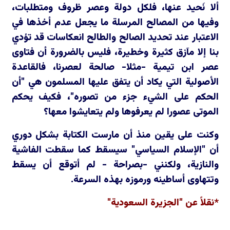
ألا نَحيد عنها، فلكل دولة وعصر ظروف ومتطلبات،
وفيها من المصالح المرسلة ما يجعل عدم أخذها في
الاعتبار عند تحديد الصالح والطالح انعكاسات قد تؤدي
بنا إلا مآزق كثيرة وخطيرة، فليس بالضرورة أن فتاوى
عصر ابن تيمية -مثلا- صالحة لعصرنا، فالقاعدة
الأصولية التي يكاد أن يتفق عليها المسلمون هي "أن
الحكم على الشيء جزء من تصوره"، فكيف يحكم
الموتى عصورا لم يعرفوها ولم يتعايشوا معها؟
وكنت على يقين منذ أن مارست الكتابة بشكل دوري
أن "الإسلام السياسي" سيسقط كما سقطت الفاشية
والنازية، ولكنني -بصراحة - لم أتوقع أن يسقط
وتتهاوى أساطينه ورموزه بهذه السرعة.
*نقلاً عن "الجزيرة السعودية"