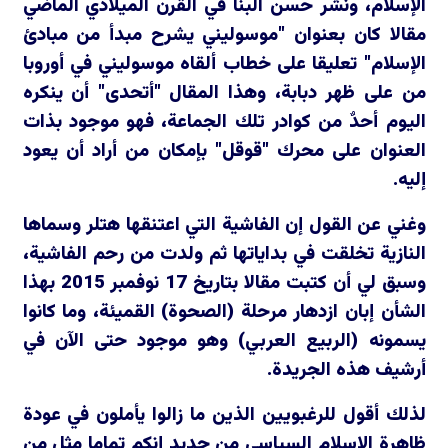
الإسلام، ونشر حسن البنا في القرن الميلادي الماضي
مقالا كان بعنوان "موسوليني يشرح مبدأ من مبادئ
الإسلام" تعليقا على خطاب ألقاه موسوليني في أوروبا
من على ظهر دبابة، وهذا المقال "أتحدى" أن ينكره
اليوم أحدٌ من كوادر تلك الجماعة، فهو موجود بذات
العنوان على محرك "قوقل" بإمكان من أراد أن يعود
إليه.
وغني عن القول إن الفاشية التي اعتنقها هتلر وسماها
النازية تخلقت في بداياتها ثم ولدت من رحم الفاشية،
وسبق لي أن كتبت مقالا بتاريخ 17 نوفمبر 2015 بهذا
الشأن إبان ازدهار مرحلة (الصحوة) القميئة، وما كانوا
يسمونه (الربيع العربي) وهو موجود حتى الآن في
أرشيف هذه الجريدة.
لذلك أقول للرغبويين الذين ما زالوا يأملون في عودة
ظاهرة الإسلام السياسي من جديد إنكم تماما مثل من