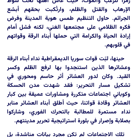
رمزا للرعب والموت، حيث عاش أهلها تحت سوط
الإرهاب والقتل والظلم، وارتُكبت بحقهم أبشع
الجرائم. حاول التنظيم طمس هوية المدينة وفرض
فكره الظلامي على مجتمعها الغني، لكنه فشل أمام
إرادة الحياة والكرامة التي حملها أبناء الرقة وقواتهم
في قلوبهم.
حينها، لبّت قوات سوريا الديمقراطية نداء أبناء الرقة
وعشائرها الذين استنجدوا بها لرفع الظلم وكسر
القيد. وكان لدور العشائر أثر حاسم ومحوري في
تشكيل مسار التحرير: فقد شهدت مدن الحسكة
وكوباني اجتماعات متكررة ومشاورات عميقة بين كبار
العشائر وقادة قواتنا، حيث أطلق أبناء العشائر منابر
نداء مستمرة للمطالبة بالتحرك الفوري، وشاركوا
بصلابة وإصرار في بلورة استراتيجية تحرير مدينتهم.
تلك الاجتماعات لم تكن مجرد بيانات مناشدة، بل