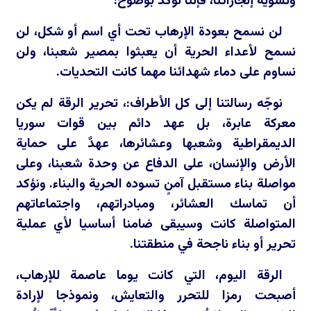
وتشويه إنجازاتنا، فإننا نؤكد بوضوح:
لن نسمح بعودة الإرهاب تحت أي اسم أو شكل، لن
نسمح لأعداء الحرية أن يعبثوا بمصير شعبنا، ولن
نساوم على دماء شهدائنا مهما كانت التحديات.
نوجّه رسالتنا إلى كل الأطراف:، تحرير الرقة لم يكن
معركة عابرة، بل عهد دائم بين قوات سوريا
الديمقراطية وشعبها وعشائرها، عهدٌ على حماية
الأرض والإنسان، على الدفاع عن وحدة شعبنا، وعلى
مواصلة بناء مستقبل آمنٍ تسوده الحرية والبناء. ونؤكد
أن تماسك العشائر، ومبادراتهم، واجتماعاتهم
المتواصلة كانت وسيبقى ضامنا أساسيا لأي عملية
تحرير أو بناء ناجحة في منطقتنا.
الرقة اليوم، التي كانت يوما عاصمة للإرهاب،
أصبحت رمزا للتحرر والتعايش، ونموذجا لإرادة