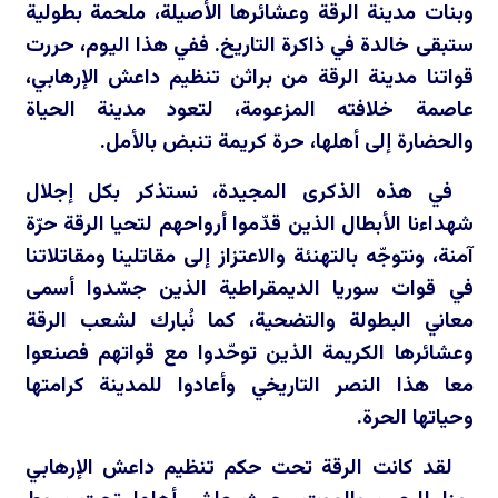
وبنات مدينة الرقة وعشائرها الأصيلة، ملحمة بطولية
ستبقى خالدة في ذاكرة التاريخ. ففي هذا اليوم، حررت
قواتنا مدينة الرقة من براثن تنظيم داعش الإرهابي،
عاصمة خلافته المزعومة، لتعود مدينة الحياة
والحضارة إلى أهلها، حرة كريمة تنبض بالأمل.
في هذه الذكرى المجيدة، نستذكر بكل إجلال
شهداءنا الأبطال الذين قدّموا أرواحهم لتحيا الرقة حرّة
آمنة، ونتوجّه بالتهنئة والاعتزاز إلى مقاتلينا ومقاتلاتنا
في قوات سوريا الديمقراطية الذين جسّدوا أسمى
معاني البطولة والتضحية، كما نُبارك لشعب الرقة
وعشائرها الكريمة الذين توحّدوا مع قواتهم فصنعوا
معا هذا النصر التاريخي وأعادوا للمدينة كرامتها
وحياتها الحرة.
لقد كانت الرقة تحت حكم تنظيم داعش الإرهابي