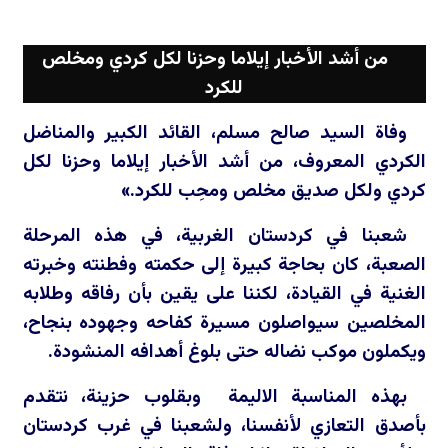
من أشد الأخبار إيلاما وحزنا لكل كردي ومخلص
للكرد
وفاة السيد صالح مسلم، القائد الكبير والمناضل
الكردي المعروف، من أشد الأخبار إيلاما وحزنا لكل
كردي ولكل صديق مخلص ومحِب للكرد.»
شعبنا في كردستان الغربية، في هذه المرحلة
الصعبة، كان بحاجة كبيرة إلى حكمته وفطنته وخبرته
الغنية في القيادة، لكننا على يقين بأن رفاقه وطلابه
المخلصين سيواصلون مسيرة كفاحه وجهوده بنجاح،
ويكملون موكب نضاله حتى بلوغ أهدافه المنشودة.
بهذه المناسبة الاليمة وبقلوب حزينة، نتقدم
بأصدق التعازي لأنفسنا، ولشعبنا في غرب كردستان