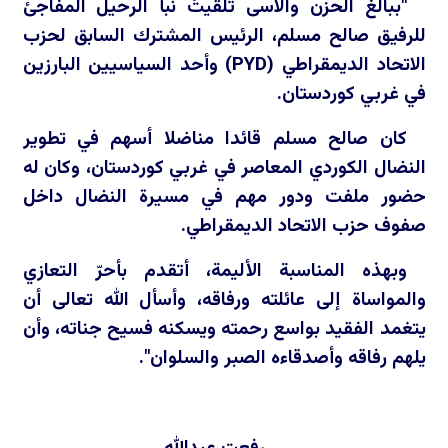
"ببالغ الحزن والاسى تلقيتُ نبأ الرحيل المفاجئ
للرفيق صالح مسلم، الرئيس المشترك السابق لحزب
الاتحاد الديمقراطي (
PYD
) وأحد السياسيين البارزين
في غربي كوردستان.
كان صالح مسلم قائدا مناضلا أسهم في تطوير
النضال الكوردي المعاصر في غربي كوردستان، وكان له
حضور ملفت ودور مهم في مسيرة النضال داخل
صفوف حزب الاتحاد الديمقراطي.
وبهذه المناسبة الأليمة، أتقدم بأحرّ التعازي
والمواساة إلى عائلته ورفاقه، وأسأل الله تعالى أن
يتغمد الفقيد بواسع رحمته ويسكنه فسيح جناته، وأن
يلهم رفاقه وأصدقاءه الصبر والسلوان".