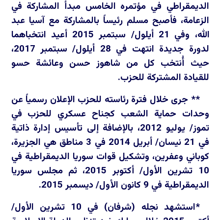
الديمقراطي في مؤتمره الخامس مبدأ المشاركة في
الزعامة، فأصبح مسلم رئيساً بالمشاركة مع آسيا عبد
الله، وفي 21 أيلول/ سبتمبر 2015 أعيد انتخباهما
لدورة جديدة انتهت في 28 أيلول/ سبتمبر 2017،
حيث أُنتخب كل من شاهوز حسن وعائشة حسو
للقيادة المشتركة للحزب.
** جرى خلال فترة رئاسته للحزب الإعلان رسمياً عن
وحدات حماية الشعب كجناح عسكري للحزب في
تموز/ يوليو 2012، بالإضافة إلى تأسيس إدارة ذاتية
في 21 نيسان/ أبريل 2014 في 3 مناطق هي الجزيرة،
كوباني وعفرين، وتشكيل قوات سوريا الديمقراطية في
10 تشرين الأول/ أكتوبر 2015، ثم مجلس سوريا
الديمقراطية في 9 كانون الأول/ ديسمبر 2015.
*استشهد نجله (شرفان) في 10 تشرين الأول/