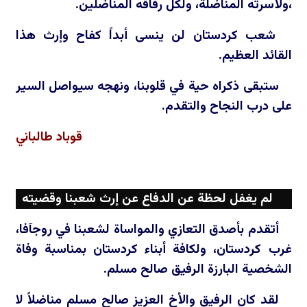
،ولأسرته المناضلة، ولكل رفاقه المناضلين.
شعب كردستان لن ينسى أبداً كفاح وإرث هذا
القائد العظيم.
ستبقى ذكراه حية في قلوبنا، ونهجه سيواصل السير
على درب النجاح والتقدم.
قوباد طالباني
لم يغفل لحظة عن الدفاع عن إرث شعبنا وقضيته
أتقدم بأصدق التعازي والمواساة لشعبنا في روجآفا،
غرب كردستان، ولكافة أبناء كردستان بمناسبة وفاة
الشخصية البارزة الرفيق صالح مسلم.
لقد كان الرفيق والأخ العزيز صالح مسلم مناضلاً لا