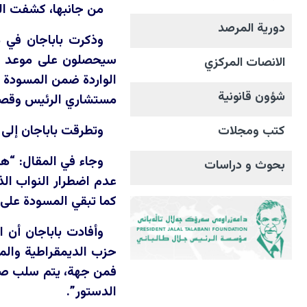
من جانبها، كشفت الك
دورية المرصد
وذكرت باباجان في م
سيحصلون على موعد من 
الانصات المرکزي
الواردة ضمن المسودة ت
شؤون قانونية
مستشاري الرئيس وقصر
وتطرقت باباجان إلى النقاشات بشأن إقرار نظا
كتب ومجلات
وجاء في المقال: “ه
بحوث و دراسات
عدم اضطرار النواب الذ
كما تبقي المسودة على ا
وأفادت باباجان أن 
حزب الديمقراطية والمس
فمن جهة، يتم سلب صلا
الدستور”.