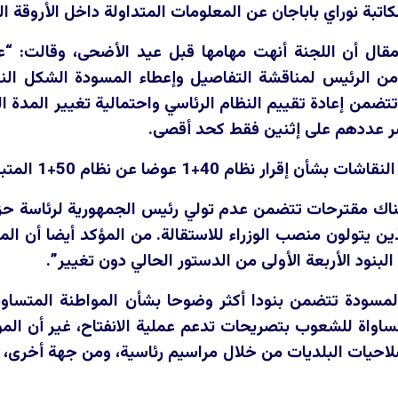
اتبة نوراي باباجان عن المعلومات المتداولة داخل الأروقة ا
قال أن اللجنة أنهت مهامها قبل عيد الأضحى، وقالت: “عل
الرئيس لمناقشة التفاصيل وإعطاء المسودة الشكل النهائي
تضمن إعادة تقييم النظام الرئاسي واحتمالية تغيير المدة 
 عددهم على إثنين فقط كحد أقصى.
م 40+1 عوضا عن نظام 50+1 المتبع في الانتخابات الرئاسية.
ناك مقترحات تتضمن عدم تولي رئيس الجمهورية لرئاسة حز
ين يتولون منصب الوزراء للاستقالة. من المؤكد أيضا أن الم
لبنود الأربعة الأولى من الدستور الحالي دون تغيير”.
المسودة تتضمن بنودا أكثر وضوحا بشأن المواطنة المتساوي
اواة للشعوب بتصريحات تدعم عملية الانفتاح، غير أن الموضو
حيات البلديات من خلال مراسيم رئاسية، ومن جهة أخرى، ه