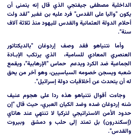
الداخلية مصطفى جيفتجي الذي قال إنه يتمنى أن
يكون "واليا على القدس" فرد عليه بن غفير "لقد ولت
أحلام الدولة العثمانية والقدس لليهود منذ ثلاثة آلاف
سنة".
وأما نتنياهو فقد وصف إردوغان "بالديكتاتور
العنصري المعادي للسامية، الذي يرتكب الإبـادة
الجماعية ضد الكرد ويدعم حماس "الإرهابية"، ويقمع
شعبه ويسجن خصومه السياسيين، وهو آخر من يحق
له أن يتحدث عن أخلاقيات دولة إسرائيل".
وجاءت أقوال نتنياهو هذه ردا على هجوم عنيف
شنه إردوغان ضده وضد الكيان العبري، حيث قال "إن
حدود الأمن الاستراتيجي لتركيا لا تنتهي عند هاتاي
(إسكندرون) بل تمتد إلى حلب و دمشق وبيروت
والقدس".