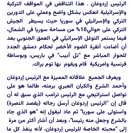
الرئيس إردوغان . هذا التناقض في المواقف التركية
والإسرائيلية انعكس بشكل واضح وعملي على الدورين
التركي والإسرائيلي في سوريا حيث يسيطر الجيش
التركي على حوالي10% من مساحة سوريا في الشمال،
فيما يستمر التوغل الإسرائيلي في العمق الجنوبي بعد
أن أضاءت أنقرة الضوء الأخضر لحكام دمشق الجدد
للحوار المباشر مع "تل أبيب" في باريس، وبوساطة
فرنسية وامريكية قام ويقوم بها توم براك.
ويعرف الجميع علاقاته المميزة مع الرئيس إردوغان
وأحمد الشرع والكيان العبري برمته، طالما هو على
تواصل استراتيجي مع الرئيس ترامب الذي سبق له أن
قال إن "الرئيس إردوغان أرسل رجاله (يقصد النصرة)
واستولى على سوريا" ثم عاد ليقول إنه "هو الذي جاء
بالشرع وجعل منه رئيسا"، وبعد أن أشار أكثر من مرة
إلى "محبته الخاصة للرئيس إردوغان، لأنه ينفذ كل ما