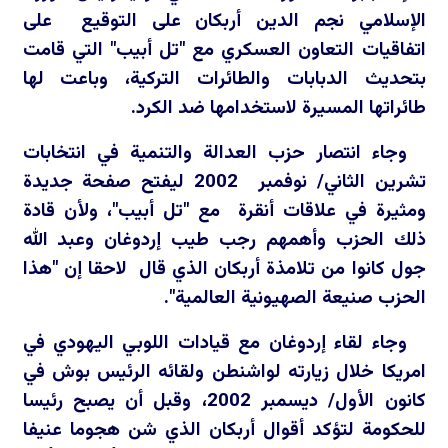
الإسلامي نجم الدين أربكان على التوقيع على
اتفاقيات التعاون العسكري مع "تل أبيب" التي قامت
بتحديث الدبابات والطائرات التركية، وباعت لها
طائراتها المسيرة لاستخدامها ضد الكرد.
وجاء انتصار حزب العدالة والتنمية في انتخابات
تشرين الثاني/ نوفمبر 2002 ليفتح صفحة جديدة
ومثيرة في علاقات أنقرة مع "تل أبيب"، ولأن قادة
ذلك الحزب وأهمهم رجب طيب إردوغان وعبد الله
جول كانوا من تلامذة أربكان الذي قال لاحقا إن "هذا
الحزب صنيعة الصهيونية العالمية".
وجاء لقاء إردوغان مع قيادات اللوبي اليهودي في
امريكا خلال زيارته لواشنطن ولقائه الرئيس بوش في
كانون الأول/ ديسمبر 2002، وقبل أن يصبح رئيسا
للحكومة لتؤكد أقوال أربكان الذي شن هجوما عنيفا