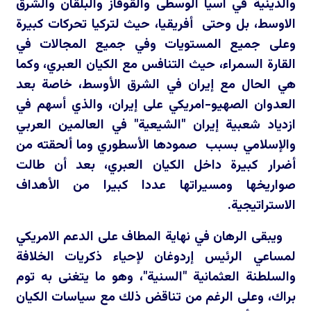
والدينية في آسيا الوسطى والقوقاز والبلقان والشرق
الاوسط، بل وحتى أفريقيا، حيث لتركيا تحركات كبيرة
وعلى جميع المستويات وفي جميع المجالات في
القارة السمراء، حيث التنافس مع الكيان العبري، وكما
هي الحال مع إيران في الشرق الأوسط، خاصة بعد
العدوان الصهيو-امريكي على إيران، والذي أسهم في
ازدياد شعبية إيران "الشيعية" في العالمين العربي
والإسلامي بسبب صمودها الأسطوري وما ألحقته من
أضرار كبيرة داخل الكيان العبري، بعد أن طالت
صواريخها ومسيراتها عددا كبيرا من الأهداف
الاستراتيجية.
ويبقى الرهان في نهاية المطاف على الدعم الامريكي
لمساعي الرئيس إردوغان لإحياء ذكريات الخلافة
والسلطنة العثمانية "السنية"، وهو ما يتغنى به توم
براك، وعلى الرغم من تناقض ذلك مع سياسات الكيان