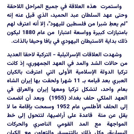
واستمرت هذه العلاقة في جميع المراحل اللاحقة
وحتى عهد السلطان عبد الحميد، الذي قيل عنه إنه
"لم يعطِ شبرا من فلسطين لليهود"، إلا أنه اعترف لهم
بامتيازات كبيرة وواسعة اعتبارا من عام 1880 ليكون
ذلك بداية الاستيطان اليهودي في يافا وحيفا بالذات.
وشهدت العلاقات الإسرائيلية - التركية لاحقا العديد
من حالات الشد والمد في العهد الجمهوري، إذ كانت
تركيا الدولة الإسلامية الأولى التي اعترفت بالكيان
العبري بعد قيامه بـ 11 شهرا ولحقت بها إيران الشاه
بعام واحد، لتشكل تركيا ومعها إيران والعراق في
العهد الملكي حلف بغداد (1955) وبعد أن انضمت
إلى الحلف الأطلسي عام 1952 وسمحت بإقامة ما لا
يقل عن مئة قاعدة على أراضيها، لتتحول إلى خط
المواجهة مع المد القومي الناصري والحركات
اليسارية، وكل ذلك بالتنسيق والتعاون مع الكيان