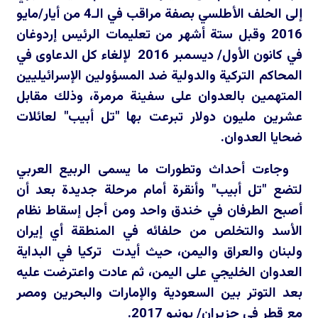
إلى الحلف الأطلسي بصفة مراقب في الـ4 من أيار/مايو
2016 وقبل ستة أشهر من تعليمات الرئيس إردوغان
في كانون الأول/ ديسمبر 2016 لإلغاء كل الدعاوى في
المحاكم التركية والدولية ضد المسؤولين الإسرائيليين
المتهمين بالعدوان على سفينة مرمرة، وذلك مقابل
عشرين مليون دولار تبرعت بها "تل أبيب" لعائلات
ضحايا العدوان.
وجاءت أحداث وتطورات ما يسمى الربيع العربي
لتضع "تل أبيب" وأنقرة أمام مرحلة جديدة بعد أن
أصبح الطرفان في خندق واحد ومن أجل إسقاط نظام
الأسد والتخلص من حلفائه في المنطقة أي إيران
ولبنان والعراق واليمن، حيث أيدت تركيا في البداية
العدوان الخليجي على اليمن، ثم عادت واعترضت عليه
بعد التوتر بين السعودية والإمارات والبحرين ومصر
مع قطر في حزيران/ يونيو 2017.