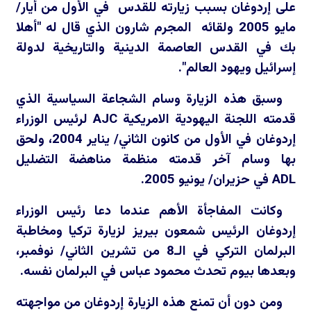
على إردوغان بسبب زيارته للقدس في الأول من أيار/
مايو 2005 ولقائه المجرم شارون الذي قال له "أهلا
بك في القدس العاصمة الدينية والتاريخية لدولة
إسرائيل ويهود العالم".
وسبق هذه الزيارة وسام الشجاعة السياسية الذي
قدمته اللجنة اليهودية الامريكية
AJC
لرئيس الوزراء
إردوغان في الأول من كانون الثاني/ يناير 2004، ولحق
بها وسام آخر قدمته منظمة مناهضة التضليل
ADL
في حزيران/ يونيو 2005.
وكانت المفاجأة الأهم عندما دعا رئيس الوزراء
إردوغان الرئيس شمعون بيريز لزيارة تركيا ومخاطبة
البرلمان التركي في الـ8 من تشرين الثاني/ نوفمبر،
وبعدها بيوم تحدث محمود عباس في البرلمان نفسه.
ومن دون أن تمنع هذه الزيارة إردوغان من مواجهته