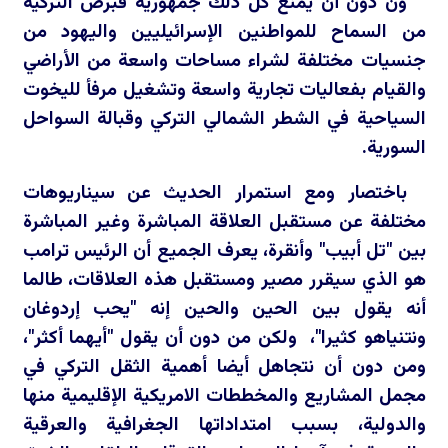
ون دون أن يمنع كل ذلك جمهورية قبرص التركية
من السماح للمواطنين الإسرائيليين واليهود من
جنسيات مختلفة لشراء مساحات واسعة من الأراضي
والقيام بفعاليات تجارية واسعة وتشغيل مرفأ لليخوت
السياحية في الشطر الشمالي التركي وقبالة السواحل
السورية.
باختصار ومع استمرار الحديث عن سيناريوهات
مختلفة عن مستقبل العلاقة المباشرة وغير المباشرة
بين "تل أبيب" وأنقرة، يعرف الجميع أن الرئيس ترامب
هو الذي سيقرر مصير ومستقبل هذه العلاقات، طالما
أنه يقول بين الحين والحين إنه "يحب إردوغان
ونتنياهو كثيرا"، ولكن من دون أن يقول "أيهما أكثر"،
ومن دون أن نتجاهل أيضا أهمية الثقل التركي في
مجمل المشاريع والمخططات الامريكية الإقليمية منها
والدولية، بسبب امتداداتها الجغرافية والعرقية