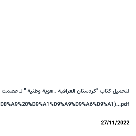
لتحميل كتاب "كردستان العراقية ..هوية وطنية " لـ عصمت شري
8%A9%20%D9%A1%D9%A9%D9%A6%D9%A1)...pdf
27/11/2022