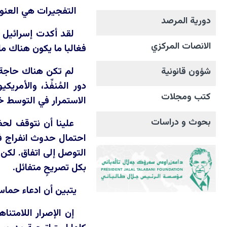
التفجيرات هي العنوا
دورية المرصد
لقد أكدت إسرائيل مر
الانصات المرکزي
فغالبا ما يكون هناك م
لم تكن هناك حاجة لت
شؤون قانونية
دور المُنفِّذ، والأمري
كتب ومجلات
الاستمرار في التوسط خ
بحوث و دراسات
علينا أن نتوقف لحظ
احتمال حدوث انفراج في
التوصل إلى اتفاق. لكن 
بكل تصريحٍ متفائل.
يتبين أن ادعاء حماس
إن الإصرار اللامتنا