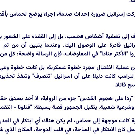
ة.
كت إسرائيل ضرورة إحداث صدمة، إجراء يوضح لحماس بأقصى
 إلى تصفية أشخاص فحسب، بل إلى القضاء على الشعور بالحص
رائيل قادرة على الوصول إليك. وعندما يتبين أن من تم 
وا "الأكثر عنادا" في المفاوضات، فإن الرسالة واضحة: كل من
ن عملية الاغتيال مجرد خطوة عسكرية، بل كانت خطوة وعي م
ترامب كانت دليلا على أن إسرائيل "تتصرف" وتنفذ تحذيره،
بح قاتلا.
ن "ردا على هجوم القدس" جزء من الرواية، لا أحد يصدق حق
وشرعية شعبية. يتقبل الجمهور قصة بسيطة: "قتلونا - انتقمنا
ية كانت موجهة إلى حماس، لم يكن هناك أي ابتكار في القدر
فعل كان الابتكار في الساحة: في قلب الدوحة، المكان الذي ش