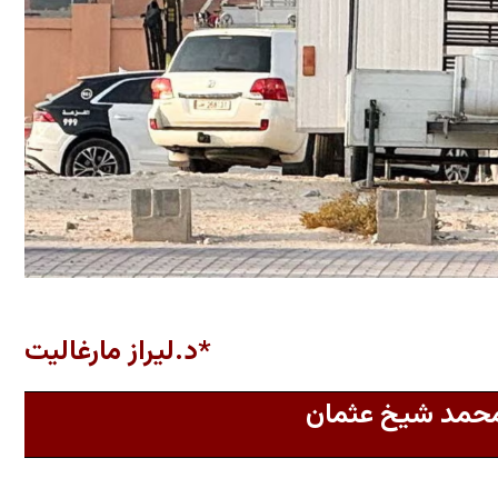
*د.ليراز مارغاليت
 محمد شيخ عثمان