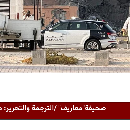
صحيفة"معاريف" /الترجمة والتحرير: