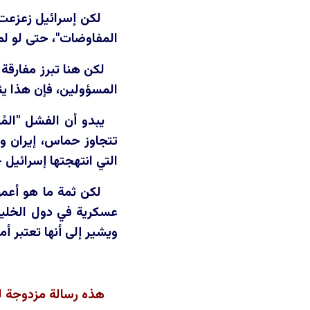
لكن إسرائيل زعزعت ه
المفاوضات"، حتى لو لم
لكن هنا تبرز مفارق
المسؤولين، فإن هذا يثي
يبدو أن الفشل "الم
تتجاوز حماس، إيران وح
التي انتهجتها إسرائيل
لكن ثمة ما هو أعمق
عسكرية في دول الخليج 
ويشير إلى أنها تعتبر أم
هذه رسالة مزدوجة لل