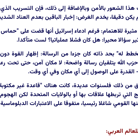
ذا الشعور بالأمن وبالإضافة إلى ذلك، فإن التسريب الذي يف
 يكن دقيقا، يخدم الغرض: إخبار الباقين بعدم العناد الشدي
ة مثيرة للاهتمام: فرغم ادعاء إسرائيل أنها قضت على "حم
ر سؤالا محيرا: هل كان فشلا عملياتيا؟ لست متأكدا.
ُخطط له" بحد ذاته كان جزءا من الرسالة: إظهار القوة دو
زب الله يتلقيان رسالة واضحة: لا مكان آمن، حتى تحت رعا
 - القدرة على الوصول إلى أي مكان وفي أي وقت.
 من ذلك فلسنوات عديدة، كانت هناك "قاعدة غير مكتوبة
التي تربطها علاقات بها أو بالولايات المتحدة لكن الهجوم
نها القومي شاغلا رئيسيا، متفوقا على الاعتبارات الدبلوماسية
عالم العربي: