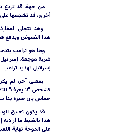
من جهة، قد تردع د
أخرى، قد تشجعها على ا
وهنا تتجلى المفارق
هذا الغموض ويدفع قطر 
وها هو ترامب يتدخل.
ضربة موجعة. إسرائيل ل
إسرائيل تهديد ترامب.
بمعنى آخر، لم يكن
كشخص "لا يعرف" التفا
حماس بأن صبره بدأ ين
قد يكون تعليق الوسا
هذا بالضبط ما أرادته 
على الدوحة نهاية اللعب