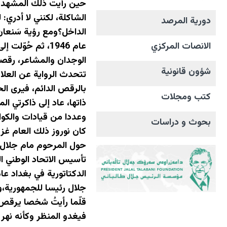
حين رأيت ذلك المشهد، 
الشاكلة، لكنني لا أدري
دورية المرصد
الداخل؟ومع رؤية سَنعان 
الانصات المرکزي
الوجدان والمشاعر، رقصة
شؤون قانونية
تتحدث الرواية عن العلا
بالرقص الدائم، فيرى الح
كتب ومجلات
ذاتها، عاد إلى ذاكرتي 
وعددا من قيادات والكواد
بحوث و دراسات
كان نوروز ذلك العام غزي
حول المرحوم مام جلال، ك
جلال رئيسا للجمهورية،وللأسف الشديد، في عام 2020، خطفته 
قلّما رأيتُ شخصا يرقص 
فيغدو المنظر وكأنه نهر