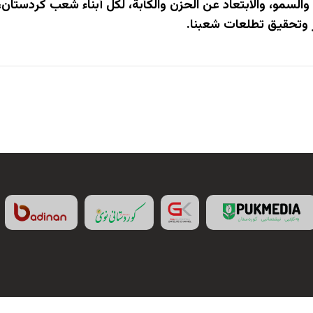
ح والسمو، والابتعاد عن الحزن والكآبة، لكل أبناء شعب كردستا
ار وتحقيق تطلعات شعبنا.