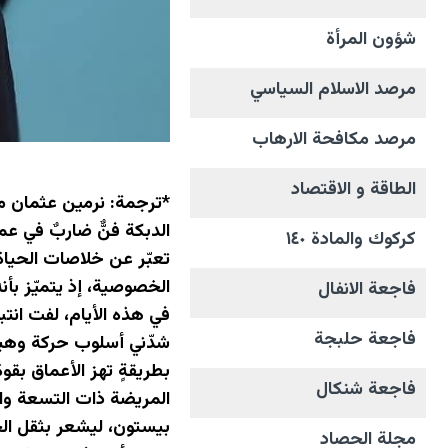
شؤون المرأة
مرصد الاسلام السياسي
مرصد مكافحة الارهاب
الطاقة و الاقتصاد
*ترجمة: نرمين عثمان 
الدبكة فنٌّ ضاربٌ في عم
كركوك والمادة ١٤٠
تعبّر عن خلاصات الحيا
الخصوصية، إذ يتميّز بأنه
فاجعة الانفال
في هذه الأيام، لفت انت
فاجعة حلبجة
شدّني أسلوب حركة وهيئ
بطريقةٍ تهز الأعماق بق
فاجعة شنكال
المريضة ذات التسعة وال
بيستون، ليشعر بثقل الح
مجلة الحصاد