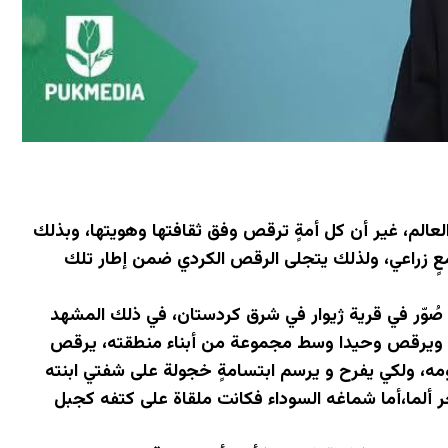
العالم، غير أن كل أمةٍ ترقص وفق ثقافتها وهويتها، وبذلك
ٍ زراعي، ولذلك يتجلى الرقص الكردي ضمن إطار تلك
صُوّر في قرية ژیوار في شرق كردستان، في ذلك المشهد
ن، ويرقص وحيدا وسط مجموعة من أبناء منطقته، يرقص
مه، ولكي يفرح و يرسم ابتسامةٍ خجولة على شفتي ابنته
 ألما،أما شماغه السوداء فكانت ملقاة على كتفه كجبل