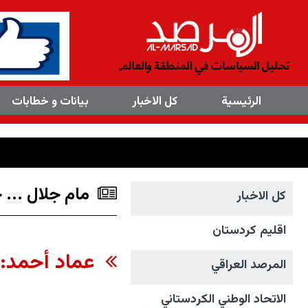
×
الرئیسیة
کل الاخبار
بیانات و خطابات
مام جلال ... 
کل الاخبار
اقليم كردستان
عماد أحمد: ك
المرصد العراقي
الاتحاد الوطني الکردستاني