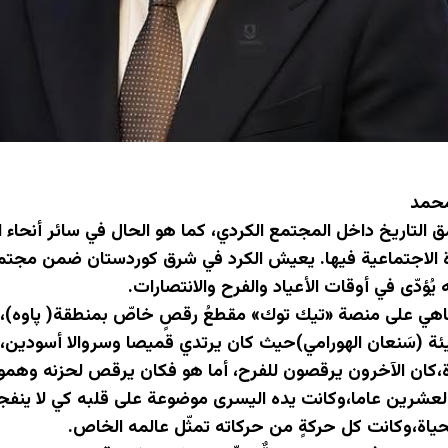
محمد
ق التاريخ داخل المجتمع الكردي، كما هو الحال في سائر أنحاء 
ة الاجتماعية فيها. يعيش الكرد في شرق كوردستان ضمن مجتمع
 يُؤدّى في أوقات الأعياد والفرح والانتصارات.
باهي على منصة «تيك توك» مقطعُ رقصٍ خاصّ بمنطقة( پاوە)، 
ة (سَنعان الهورامي)حيث كان يرتدي قميصا وسروالا أسودي
وة،كان الآخرون يرقصون للفرح، أما هو فكان يرقص لحزنه وهمو
عشرين عاما،وكانت يده اليسرى موضوعة على قلبه كي لا ينفجر
ياة،وكانت كل حركةٍ من حركاته تمثّل عالمه الخاص.