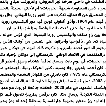
انطلقت في داخلي صرخةٌ تهزّ العروش، واغرورقت عيناي بالدم
: لمن؟ لأمي المظلومة شبيهة الحوريات؟ أم لأختي المليئة بالح
المحترق من الأعماق، تذكّرت على الفور زوربا اليوناني، بطل رواي
عام 1946، ثم حُوّلت إلى فيلم عام 1964، وأدّى أنطوني كوين في
 جميلة ونادرة، حتى غدت تلك الرقصة رمزا شهيرا لليونان.
قة بين راوٍ مثقف وأليكسيس زوربا البسيط، الذي كرّس حياته ل
ياة كما هي، بأفراحها وأحزانها، على النقيض من أولئك الذين ي
المرحوم الدكتور أحمد بامرني، وتذكّرت ذلك اليوم في دوكان ح
رالمتقدمة في الاتحاد الوطني الكردستاني إلى دوكان لإحياء ذكر
ر الخيرات، في يومٍ بارد، وسماءٍ صافية هادئة، وسهلٍ أخضر قرب
ان أحمد بامرني رجلا وسيما، كثير الحركة، رقيقا، اجتماعيّا م
تأسيس الاتحاد الوطني الكردستاني عام 1975، كان بامرني من ا
الدكتاتورية في بغداد عام 2003، عمل فترة سفيرا في وزارة الخارجية ا
جائحة كورونا، مع عددٍ من الأعزاء، وألقت به في عالم الخلود
الدبكة الكردية بجمالٍ مثله كان يرقص بطريقةٍ تتحول فيها كل 
 (ئه لوه ن) تتدفق بحيوية جارفة،مارة بمنطقة (جه له وه) وحين