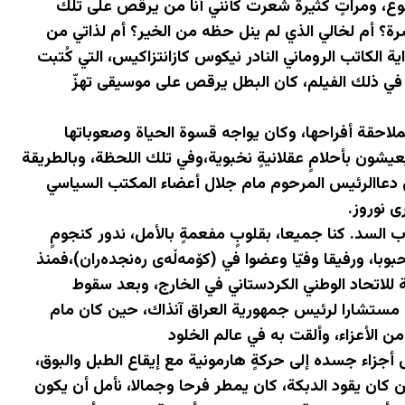
وع، ومراتٍ كثيرة شعرت كأنني أنا من يرقص على تلك
سرة؟ أم لخالي الذي لم ينل حظه من الخير؟ أم لذاتي من
ة الكاتب الروماني النادر نيكوس كازانتزاكيس، التي كُتبت
ه دور أليكسيس زوربا، في ذلك الفيلم، كان البطل يرقص على موسيقى تهزّ
ملاحقة أفراحها، وكان يواجه قسوة الحياة وصعوباتها
عيشون بأحلامٍ عقلانيةٍ نخبوية،وفي تلك اللحظة، وبالطريقة
ين دعاالرئيس المرحوم مام جلال أعضاء المكتب السياسي
ى نوروز.
 السد. كنا جميعا، بقلوبٍ مفعمةٍ بالأمل، ندور كنجومٍ
حبوبا، ورفيقا وفيّا وعضوا في (کۆمەڵەی رەنجدەران)،فمنذ
لكوادر النشطة والمخلصة للاتحاد الوطني الكردستاني في الخارج، وبعد سقوط
لعراقية، ثم أصبح مستشارا لرئيس جمهورية العراق آنذاك، حين كان مام
أجزاء جسده إلى حركةٍ هارمونية مع إيقاع الطبل والبوق،
 كان يقود الدبكة، كان يمطر فرحا وجمالا، نأمل أن يكون