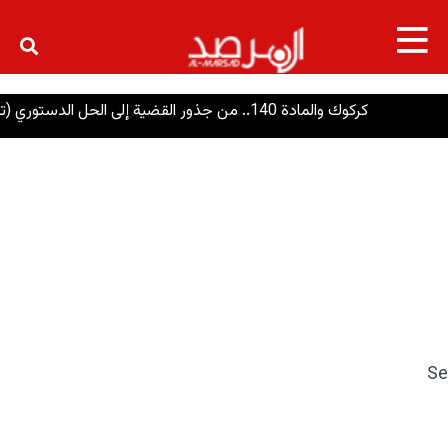
×
كركوك والمادة 140.. من جذور القضية إلى الحل الدستوري (تحليل توثيقي)
Se