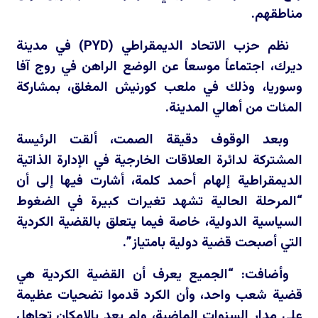
مناطقهم.
نظم حزب الاتحاد الديمقراطي (
PYD
) في مدينة
ديرك، اجتماعاً موسعاً عن الوضع الراهن في روج آفا
وسوريا، وذلك في ملعب كورنيش المغلق، بمشاركة
المئات من أهالي المدينة.
وبعد الوقوف دقيقة الصمت، ألقت الرئيسة
المشتركة لدائرة العلاقات الخارجية في الإدارة الذاتية
الديمقراطية إلهام أحمد كلمة، أشارت فيها إلى أن
“المرحلة الحالية تشهد تغيرات كبيرة في الضغوط
السياسية الدولية، خاصة فيما يتعلق بالقضية الكردية
التي أصبحت قضية دولية بامتياز”.
وأضافت: “الجميع يعرف أن القضية الكردية هي
قضية شعب واحد، وأن الكرد قدموا تضحيات عظيمة
على مدار السنوات الماضية، ولم يعد بالإمكان تجاهل