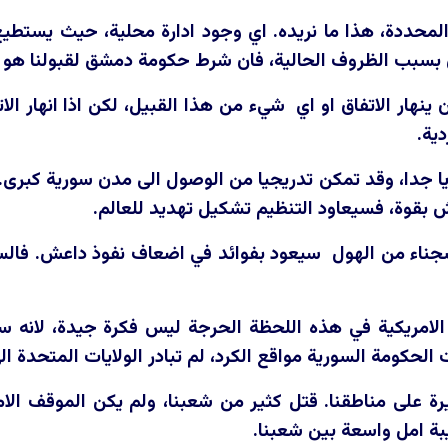
محددة، هذا ما نريده. اي وجود ادارة محلية، حيث يستطيع 
 بسبب الظروف الحالية، فان شرط حكومة دمشق لقبولنا هو الاك
ان ينهار الاتفاق او اي شيء من هذا القبيل، لكن اذا انهار ا
ية.
يا جدا، وقد تمكن تدريجيا من الوصول الى مدن سورية كبرى.
بقوة، فسيعاود التنظيم تشكيل تهديد للعالم.
جناء من الهول سيعود بفوائد في اضعاف نفوذ داعش. فالسجن
لامريكية في هذه اللحظة الحرجة ليس فكرة جيدة، لانه 
لحكومة السورية مواقع الكرد، لم تبادر الولايات المتحدة الى
على مناطقنا. قتل كثير من شعبنا، ولم يكن الموقف الام
ة امل واسعة بين شعبنا.