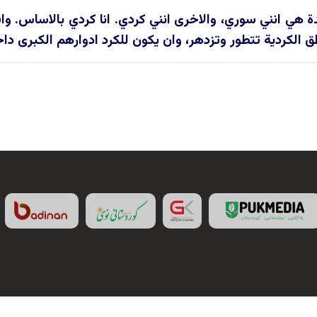
هي انني سوري، والاخرى انني كردي. انا كردي بالاساس. وافتخر
ق الكردية تتطور وتزدهر، وان يكون للكرد ادوارهم الكبرى داخل