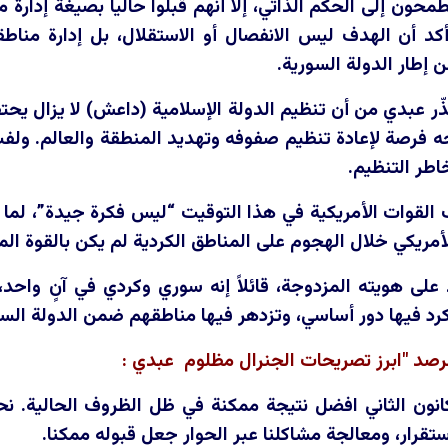
طمحون إلى الحكم الذاتي، إلا أنهم قبلوا حالياً بصيغة إدار
كد أن الهدف ليس الانفصال أو الاستقلال، بل إدارة من
 إطار الدولة السورية.
 عبدي من أن تنظيم الدولة الإسلامية (داعش) لا يزال يحتف
رصة لإعادة تنظيم صفوفه وتهديد المنطقة والعالم. ولفت إ
طر التنظيم.
ب القوات الأمريكية في هذا التوقيت “ليس فكرة جيدة”، لما
أمريكي خلال الهجوم على المناطق الكردية لم يكن بالقوة المطل
لى هويته المزدوجة، قائلاً إنه سوري وكردي في آنٍ واحد، وي
رد فيها دور أساسي، وتزدهر فيها مناطقهم ضمن الدولة السو
مرصد "ابرز تصريحات الجنرال مظلوم عبدي :
كانون الثاني افضل نتيجة ممكنة في ظل الظروف الحالية. 
استقرار، ومعالجة مشاكلنا عبر الحوار جعل قبوله ممكنا.