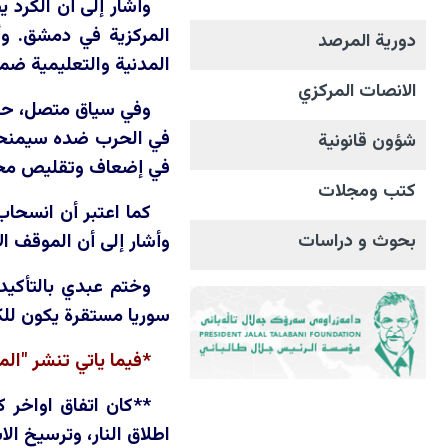
وأشار إلى أن الكرد ي
المركزية في دمشق. وأ
دورية المرصد
المدنية والتعليمية ضمن
الانصات المرکزي
وفي سياق متصل، حذّر
في الحرب ضده سيمنحه ف
شؤون قانونية
في إضعاف وتقليص مخا
كتب ومجلات
كما اعتبر أن انسحا
بحوث و دراسات
وأشار إلى أن الموقف ال
وختم عبدي بالتأكيد ع
سوريا مستقرة يكون للك
*فيما ياتي تنشر "ال
**كان اتفاق اواخر 
اطلاق النار، وترسيخ ال