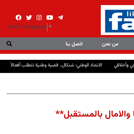
Select Language
▼
من نحن
اتصل بنا
قي
الاتحاد الوطني: شنكال.. قضية وطنية تتطلب أفعالاً تتجاوز الشعار
والامال بالمستقبل**